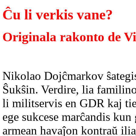
Ĉu li verkis vane?
Originala rakonto de V
Nikolao Dojĉmarkov ŝategis 
Ŝukŝin. Verdire, lia famili
li militservis en GDR kaj tie
ege sukcese marĉandis kun g
armean havaĵon kontraŭ iliaj