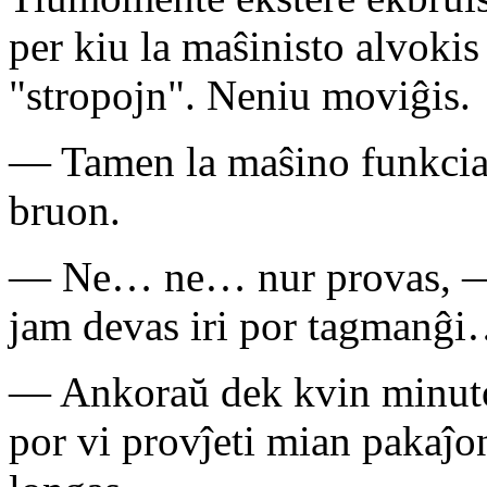
per kiu la maŝinisto alvokis
"stropojn". Neniu moviĝis.
— Tamen la maŝino funkcias
bruon.
— Ne… ne… nur provas, — 
jam devas iri por tagmanĝ
— Ankoraŭ dek kvin minut
por vi provĵeti mian pakaĵ