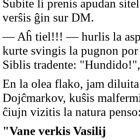
Subite li prenis apudan site
verŝis ĝin sur DM.
— Aĥ tiel!!! — hurlis la aspe
kurte svingis la pugnon por
Siblis tradente: "Hundido!", 
En la olea flako, jam diluita
Dojĉmarkov, kuŝis malfermit
ĉiujn vizitis la natura penso
"Vane verkis Vasilij