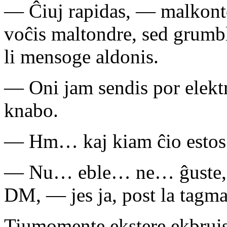
— Ĉiuj rapidas, — malkont
voĉis maltondre, sed grum
li mensoge aldonis.
— Oni jam sendis por elektr
knabo.
— Hm… kaj kiam ĉio estos 
— Nu… eble… ne… ĝuste, p
DM, — jes ja, post la tagm
Tiumomente ekstere ekbruis 