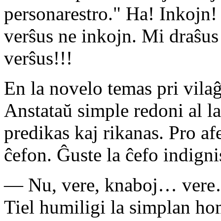
personarestro." Ha! Inkojn
verŝus ne inkojn. Mi draŝus 
verŝus!!!
En la novelo temas pri vila
Anstataŭ simple redoni al l
predikas kaj rikanas. Pro af
ĉefon. Ĝuste la ĉefo indign
— Nu, vere, knaboj… vere…
Tiel humiligi la simplan 