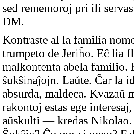
sed rememoroj pri ili serv
DM.
Kontraste al la familia nom
trumpeto de Jeriĥo. Eĉ lia 
malkontenta abela familio. 
ŝukŝinaĵojn. Laŭte. Ĉar la ide
absurda, maldeca. Kvazaŭ m
rakontoj estas ege interesaj,
aŭskulti — kredas Nikolao. 
Ŝukŝin? Ĉu por si mem? Fa