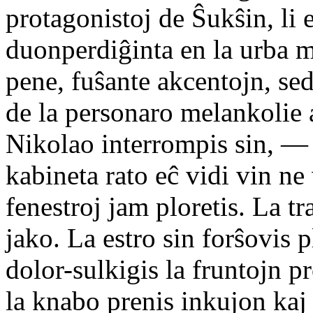
protagonistoj de Ŝukŝin, li 
duonperdiĝinta en la urba m
pene, fuŝante akcentojn, s
de la personaro melankolie
Nikolao interrompis sin, — 
kabineta rato eĉ vidi vin n
fenestroj jam ploretis. La tr
jako. La estro sin forŝovis 
dolor-sulkigis la fruntojn 
la knabo prenis inkujon kaj 