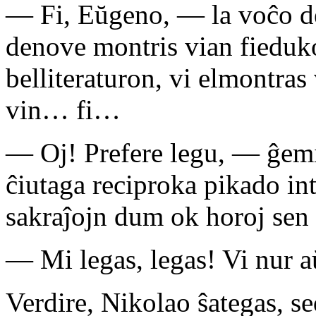
— Fi, Eŭgeno, — la voĉo de
denove montris vian fieduk
belliteraturon, vi elmontra
vin… fi…
— Oj! Prefere legu, — ĝemis
ĉiutaga reciproka pikado int
sakraĵojn dum ok horoj sen
— Mi legas, legas! Vi nur a
Verdire, Nikolao ŝategas, se