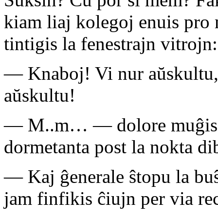
kiam liaj kolegoj enuis pro
tintigis la fenestrajn vitrojn:
— Knaboj! Vi nur aŭskultu, 
aŭskultu!
— M..m… — dolore muĝis el
dormetanta post la nokta d
— Kaj ĝenerale ŝtopu la bu
jam finfikis ĉiujn per via rec