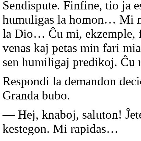
Sendispute. Finfine, tio ja 
humuligas la homon… Mi n
la Dio… Ĉu mi, ekzemple, 
venas kaj petas min fari mi
sen humiligaj predikoj. Ĉu 
Respondi la demandon decid
Granda bubo.
— Hej, knaboj, saluton! Ĵet
kestegon. Mi rapidas…