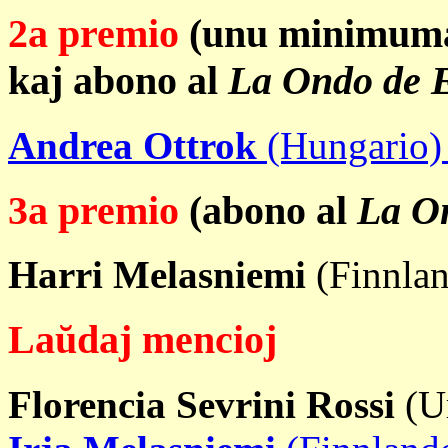
2a premio
(unu minimuma 
kaj abono al
La Ondo de 
Andrea Ottrok
(Hungario)
3a premio
(abono al
La O
Harri Melasniemi
(Finnla
Laŭdaj mencioj
Florencia Sevrini Rossi
(U