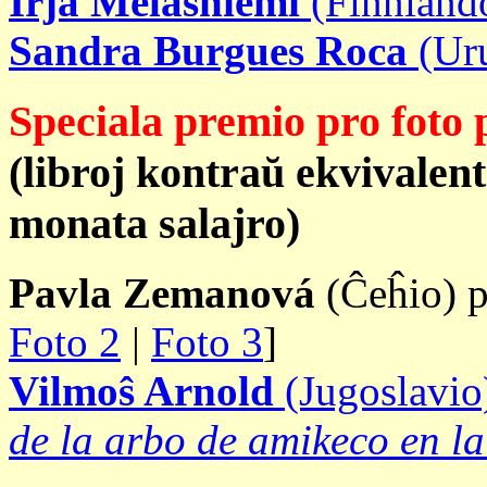
Irja Melasniemi
(Finnland
Sandra Burgues Roca
(Ur
Speciala premio pro foto 
(libroj kontraŭ ekvivale
monata salajro)
Pavla Zemanová
(Ĉeĥio) p
Foto 2
|
Foto 3
]
Vilmoŝ Arnold
(Jugoslavio
de la arbo de amikeco en la