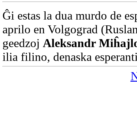
Ĝi estas la dua murdo de esp
aprilo en Volgograd (Rusla
geedzoj
Aleksandr Miĥajl
ilia filino, denaska esperant
N