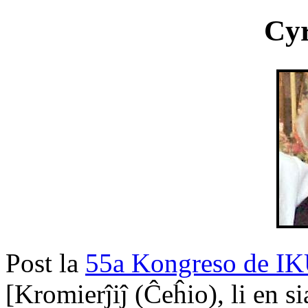
Cyr
Post la
55a Kongreso de I
[Kromierĵiĵ (Ĉeĥio), li en 