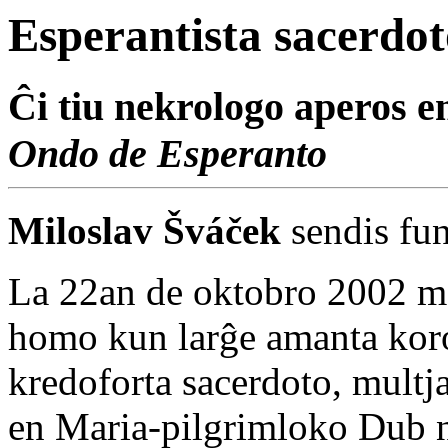
Esperantista sacerdo
Ĉi tiu nekrologo aperos 
Ondo de Esperanto
Miloslav Šváček
sendis fu
La 22an de oktobro 2002 ma
homo kun larĝe amanta koro
kredoforta sacerdoto, mult
en Maria-pilgrimloko Dub 