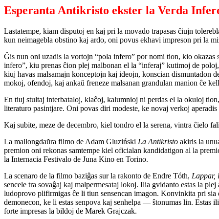
Esperanta Antikristo ekster la Verda Infer
Lastatempe, kiam disputoj en kaj pri la movado trapasas ĉiujn tolerebla
kun neimagebla obstino kaj ardo, oni povus ekhavi impreson pri la m
Ĝis nun oni uzadis la vortojn “pola infero” por nomi tion, kio okazas 
infero”, kiu prenas ĉion plej malbonan el la “inferaj” kutimoj de polo
kiuj havas malsamajn konceptojn kaj ideojn, konscian dismuntadon de 
mokoj, ofendoj, kaj ankaŭ freneze malsanan grandulan manion ĉe kelka
En tiuj stultaj interbataloj, klaĉoj, kalumnioj ni perdas el la okuloj t
literaturo pasintjare. Oni povas diri modeste, ke novaj verkoj aperadis
Kaj subite, meze de decembro, kiel tondro el la serena, vintra ĉielo fal
La mallongdaŭra filmo de Adam Gluziński
La Antikristo
akiris la unu
premion oni rekonas samtempe kiel oficialan kandidatigon al la premi
la Internacia Festivalo de Juna Kino en Torino.
La scenaro de la filmo baziĝas sur la rakonto de Endre Tóth,
Lappar, l
sencele tra sovaĝaj kaj malpermesataj lokoj. Ilia gvidanto estas la plej a
ludoprovo plifirmigas ĉe li tiun sensencan imagon. Konvinkita pri sia di
demonecon, ke li estas senpova kaj senhelpa — ŝtonumas lin. Estas ilia 
forte impresas la bildoj de Marek Grajczak.