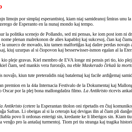
o
jn limojn por simplaj esperantistoj, kiam niaj samideanoj ŝmiras unu la a
izerego de Esperanto en la nunaj mondo kaj tempo.
sur la politika scenejo de Pollando, sed mi pensas, ke iom post iom ni d
j, nome plenan malrekonon de alies kapabloj kaj sukcesoj, ĉian kaj ĉiama
la unueco de movado, kiu tamen malfortiĝas kaj daŭre perdas novajn ad
j, kiuj uzurpas al si ĉiopovon kaj besserwisser-ismon egalan al la Et
ion, kio pleje gravas. Kiel membro de EVA longe mi pensis pri tio, kio pl
 kiel ĉiam, sed mankis vera furoraĵo, nu eble
Maskerado ĉirkaŭ la mort
is novaĵo, kiun tute preteraŭdis niaj batalemaj kaj facile ardiĝemaj sami
an premion en la 44a Internacia Festivalo de la Dokumentaj kaj Mallong
o Oscar por la plej bona mallongdaŭra filmo.
La Antikristo
ricevis ankaŭ
a Antikristo
(cetere la Esperantan titolon oni ripetadis en ĉiuj komuniko
ĝa Safran. Li obeigas al si la ceterajn kaj devigas ilin al ĉiam pli danĝer
abla povo li ordonas enterigi sin, kredante ke li liberigos sin. Kiam tiu
venĝo pro la antaŭaj turmentoj. Tiom pri tiu stranga kaj tragika historio