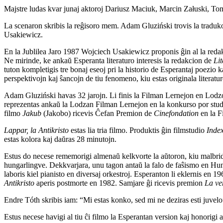
Majstre ludas kvar junaj aktoroj Dariusz Maciuk, Marcin Załuski, T
La scenaron skribis la reĝisoro mem. Adam Gluziński trovis la traduk
Usakiewicz.
En la Jublilea Jaro 1987 Wojciech Usakiewicz proponis ĝin al la redakcio
Ne mirinde, ke ankaŭ Esperanta literaturo interesis la redakcion de
Li
tuton kompletigis tre bonaj eseoj pri la historio de Esperantaj poezio 
perspektivojn kaj ŝancojn de tiu fenomeno, kiu estas originala literat
Adam Gluziński havas 32 jarojn. Li finis la Filman Lernejon en Lod
reprezentas ankaŭ la Lodzan Filman Lernejon en la konkurso por student
filmo
Jakub
(Jakobo) ricevis Ĉefan Premion de
Cinefondation
en la F
Lappar, la Antikristo
estas lia tria filmo. Produktis ĝin filmstudio
Inde
estas kolora kaj daŭras 28 minutojn.
Estus do necese rememorigi almenaŭ kelkvorte la aŭtoron, kiu malbridis
hungarlingve. Dekkvarjara, unu tagon antaŭ la falo de faŝismo en Hun
laboris kiel pianisto en diversaj orkestroj. Esperanton li eklernis en 1
Antikristo
aperis postmorte en 1982. Samjare ĝi ricevis premion
La ve
Endre Tóth skribis iam: “Mi estas konko, sed mi ne deziras esti juvelo”
Estus necese havigi al tiu ĉi filmo la Esperantan version kaj honorig