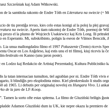
omasz Szcześniak kaj Adam Witkowski.
on de la samtitola rakonto de Endre Tóth en
Literatura na swiecie
(= Mo
 de tiu prestiĝa revuo, kies celo estas konigi al la poloj la plej gravaj
teratura na swiecie
. Aperis tiam rakontoj de Endre Tóth, poemoj de Wi
kaj prozo el la plumo de Wojciech Usakiewicz kaj Kris Long. Ili pritrakt
uro en Esperanto. Mi, subskribinto, poligis la eseon de Vilmos Benczik,
E
zo. Lia unua mallongdaŭra filmo el 1997
Pokuszenie
(Tento) ricevis Spe
a Oscar en Los Anĝeleso, kaj estis unu el tri filmoj, kiuj ricevis la ĉ
ilm-festivalo en Kanno (unu jaron poste).
x
en Lodzo kaj Redakcio de Artistaj Prezentadoj, Kultura Publicistiko k
 la tutan internacian tumulton, tiel agrablan por ni. Endre Tóth vivis e
gario, li blindiĝis pro eksplodinta mino. Kiel plenkreskulo li studis 
960 aŭ 1965. Li debutis per originalaj noveloj en
Hungara Vivo
. Li anka
rko de la jaro
de LF-Koop.
. Tamen la sorto ofte estas spitema. La filmo de Gluziński briligis ĝuste
i aplaŭde Adamon Gluziński dum iu UK, kie nepre okazu la premiero de l