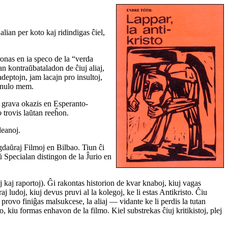
lian per koto kaj ridindigas ĉiel,
ronas en ia speco de la “verda
n kontraŭbataladon de ĉiuj aliaj,
eptojn, jam lacajn pro insultoj,
ernulo mem.
ej grava okazis en Esperanto-
o
trovis laŭtan reeĥon.
deanoj.
daŭraj Filmoj en Bilbao. Tiun ĉi
 Specialan distingon de la Ĵurio en
j kaj raportoj). Ĝi rakontas historion de kvar knaboj, kiuj vagas
aj ludoj, kiuj devus pruvi al la kolegoj, ke li estas Antikristo. Ĉiu
 provo finiĝas malsukcese, la aliaj — vidante ke li perdis la tutan
, kiu formas enhavon de la filmo. Kiel substrekas ĉiuj kritikistoj, plej