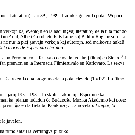
nda Literaturo) n-ro 8/9, 1989. Tradukis ĝin en la polan Wojciech
n verkojn kaj eventojn en la nacilingvaj literaturoj de la tuta mondo.
lliam Auld, Albert Goodheir, Kris Long kaj Baldur Ragnarsson. La
is ne nur la plej gravajn verkojn kaj aŭtorojn, sed malkovris ankaŭ
l la teorio de Esperanta literaturo
.
cialan Premion en la festivalo de mallongdaŭraj filmoj en Sieno. Ĝi
efan premion en la Internacia Filmfestivalo en Karlovaro. La sekva
aj Teatro en la dua programo de la pola televido (TVP2). La filmo
n la jaroj 1931–1981. Li skribis rakontojn Esperante kaj
orgenan kaj pianan ludadon ĉe Budapeŝta Muzika Akademio kaj poste
ŭ premiiĝis en la Belartaj Konkursoj. Lia novelaro
Lappar, la
 la juvelon.
ia filmo antaŭ la verdlingva publiko.