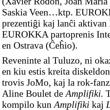
(Xavier Rodon, Joan Maria “
Saskia Veen…ktp. EUROKK
prezentiĝi kaj lanĉi aktiva
EUROKKA partoprenis Inte
en Ostrava (Ĉeĥio).
Reveninte al Tuluzo, ni 
en kiu estis kreita diskeldo
trovis JoMo, kaj la rok-fan
Aline Boulet de
Amplifiki.
T
kompilo kun
Amplifiki
kaj