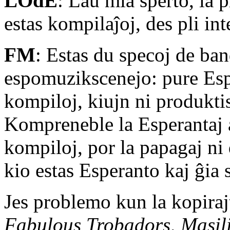
LOdE
: Laŭ mia sperto, la 
estas kompilaĵoj, des pli inte
FM
: Estas du specoj de band
espomuzikscenejo: pure Espe
kompiloj, kiujn ni produkt
Kompreneble la Esperantaj ar
kompiloj, por la papagaj ni 
kio estas Esperanto kaj ĝia
Jes problemo kun la kopirajt
Fabulous Trobadors, Masil