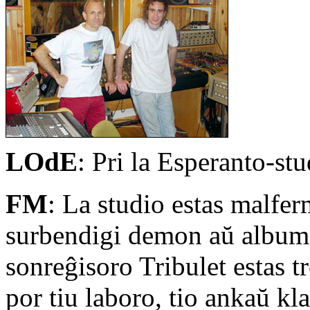
LOdE
: Pri la Esperanto-s
FM
: La studio estas malferm
surbendigi demon aŭ albumo
sonreĝisoro Tribulet estas t
por tiu laboro, tio ankaŭ kla