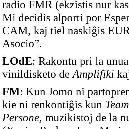
radio FMR (ekzistis nur ka
Mi decidis alporti por Esper
CAM, kaj tiel naskiĝis E
Asocio”.
LOdE
: Rakontu pri la unu
vinildisketo de
Amplifiki
ka
FM
: Kun Jomo ni partopre
kie ni renkontiĝis kun
Team'
Persone,
muzikistoj de la 