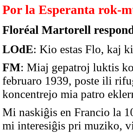
Por la Esperanta rok-m
Floréal Martorell respon
LOdE
: Kio estas Flo, kaj 
FM
: Miaj gepatroj luktis k
februaro 1939, poste ili rif
koncentrejo mia patro ekler
Mi naskiĝis en Francio la 
mi interesiĝis pri muziko, v