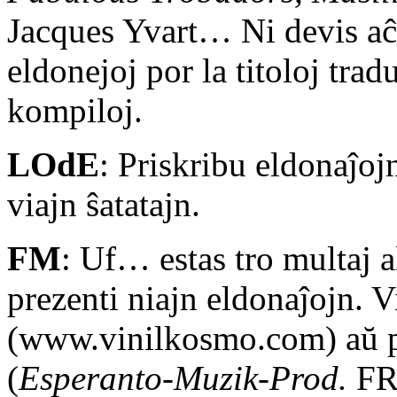
Jacques Yvart… Ni devis aĉet
eldonejoj por la titoloj tradu
kompiloj.
LOdE
: Priskribu eldonaĵoj
viajn ŝatatajn.
FM
: Uf… estas tro multaj a
prezenti niajn eldonaĵojn. 
(www.vinilkosmo.com) aŭ p
(
Esperanto-Muzik-Prod.
FR-