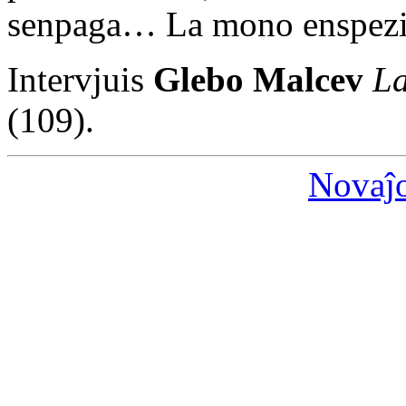
senpaga… La mono enspezita 
Intervjuis
Glebo Malcev
La
(109).
Novaĵ