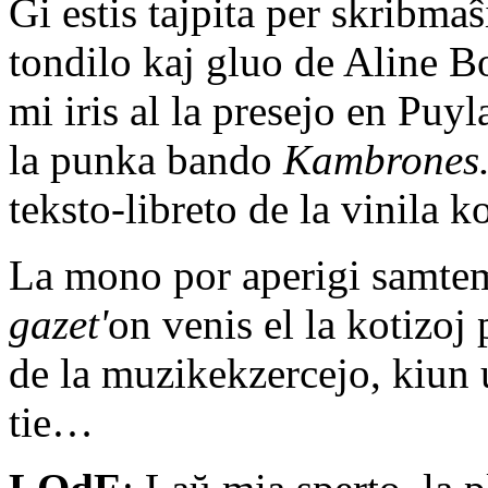
Ĝi estis tajpita per skribmaŝ
tondilo kaj gluo de Aline Bo
mi iris al la presejo en Puyl
la punka bando
Kambrones
teksto-libreto de la vinila 
La mono por aperigi samtem
gazet'
on venis el la kotizo
de la muzikekzercejo, kiun u
tie…