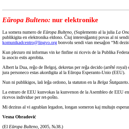
Eŭropa Bulteno:
nur elektronike
La somera numero de
Eŭropa Bulteno,
(Suplemento al la julia
La Ond
publikigita en elektronika eldono. Ĉiuj interesiĝantoj povas al ni sendi 
komunikadcentro@lingvo.org
bonvolu sendi vian mesaĝon “Mi deziras
Kun plezuro mi informas vin ke finfine ni ricevis de la Publika Federa
la asocio estis aprobita.
Albert la Dua, reĝo de Belgoj, dekretas per reĝa decido (arrêté royal)
jura personeco estas akordigita al la Eŭropa Esperanto-Unio (EEU).
Nun ni publikigos, laŭ leĝa ordono, la statuton en la
Belga Ŝtatgazeto.
La estraro de EEU kunvokas la kunvenon de la Asembleo de EEU en Vi
ricevos individue per ret-poŝto.
Mi deziras al vi agrablan legadon, longan someron kaj multajn esperan
Vesna Obradović
(El
Eŭropa Bulteno,
2005, №38.)