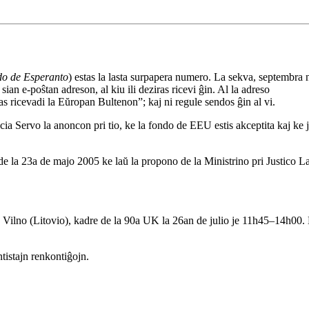
o de Esperanto
) estas la lasta surpapera numero. La sekva, septembra
sian e-poŝtan adreson, al kiu ili deziras ricevi ĝin. Al la adreso
 ricevadi la Eŭropan Bultenon”; kaj ni regule sendos ĝin al vi.
cia Servo la anoncon pri tio, ke la fondo de EEU estis akceptita kaj ke
 de la 23a de majo 2005 ke laŭ la propono de la Ministrino pri Justico L
lno (Litovio), kadre de la 90a UK la 26an de julio je 11h45–14h00. 
tistajn renkontiĝojn.