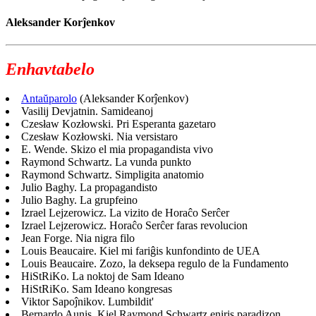
Aleksander Korĵenkov
Enhavtabelo
Antaŭparolo
(Aleksander Korĵenkov)
Vasilij Devjatnin. Samideanoj
Czesław Kozłowski. Pri Esperanta gazetaro
Czesław Kozłowski. Nia versistaro
E. Wende. Skizo el mia propagandista vivo
Raymond Schwartz. La vunda punkto
Raymond Schwartz. Simpligita anatomio
Julio Baghy. La propagandisto
Julio Baghy. La grupfeino
Izrael Lejzerowicz. La vizito de Horaĉo Serĉer
Izrael Lejzerowicz. Horaĉo Serĉer faras revolucion
Jean Forge. Nia nigra filo
Louis Beaucaire. Kiel mi fariĝis kunfondinto de UEA
Louis Beaucaire. Zozo, la deksepa regulo de la Fundamento
HiStRiKo. La noktoj de Sam Ideano
HiStRiKo. Sam Ideano kongresas
Viktor Sapoĵnikov. Lumbildit'
Bernardo Aunis. Kiel Raymond Schwartz eniris paradizon