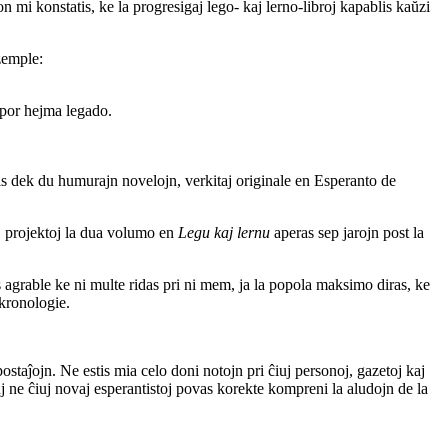
 mi konstatis, ke la progresigaj lego- kaj lerno-libroj kapablis kaŭzi
kzemple:
e por hejma legado.
 dek du humurajn novelojn, verkitaj originale en Esperanto de
aj projektoj la dua volumo en
Legu kaj lernu
aperas sep jarojn post la
 agrable ke ni multe ridas pri ni mem, ja la popola maksimo diras, ke
 kronologie.
staĵojn. Ne estis mia celo doni notojn pri ĉiuj personoj, gazetoj kaj
uj ne ĉiuj novaj esperantistoj povas korekte kompreni la aludojn de la