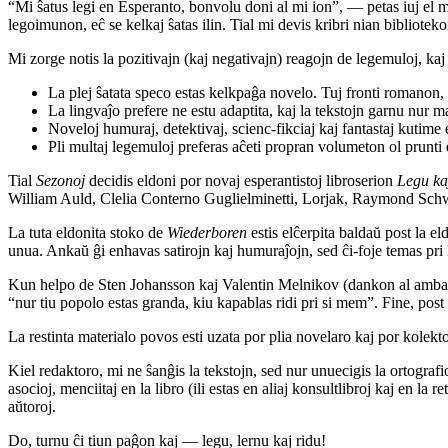
“Mi ŝatus legi en Esperanto, bonvolu doni al mi ion”, — petas iuj el mi
legoimunon, eĉ se kelkaj ŝatas ilin. Tial mi devis kribri nian bibliotek
Mi zorge notis la pozitivajn (kaj negativajn) reagojn de legemuloj, kaj t
La plej ŝatata speco estas kelkpaĝa novelo. Tuj fronti romanon,
La lingvaĵo prefere ne estu adaptita, kaj la tekstojn garnu nur m
Noveloj humuraj, detektivaj, scienc-fikciaj kaj fantastaj kutime e
Pli multaj legemuloj preferas aĉeti propran volumeton ol prunti
Tial
Sezonoj
decidis eldoni por novaj esperantistoj libroserion
Legu ka
William Auld, Clelia Conterno Guglielminetti, Lorjak, Raymond Schwart
La tuta eldonita stoko de
Wiederboren
estis elĉerpita baldaŭ post la e
unua. Ankaŭ ĝi enhavas satirojn kaj humuraĵojn, sed ĉi-foje temas pri E
Kun helpo de Sten Johansson kaj Valentin Melnikov (dankon al ambaŭ!) 
“nur tiu popolo estas granda, kiu kapablas ridi pri si mem”. Fine, post 
La restinta materialo povos esti uzata por plia novelaro kaj por kolekt
Kiel redaktoro, mi ne ŝanĝis la tekstojn, sed nur unuecigis la ortogra
asocioj, menciitaj en la libro (ili estas en aliaj konsultlibroj kaj en la 
aŭtoroj.
Do, turnu ĉi tiun paĝon kaj — legu, lernu kaj ridu!