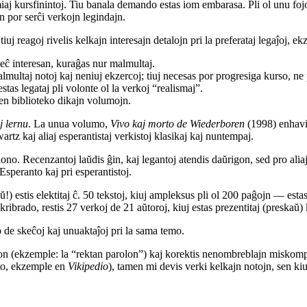
aj kursfinintoj. Tiu banala demando estas iom embarasa. Pli ol unu fojon
on por serĉi verkojn legindajn.
iuj reagoj rivelis kelkajn interesajn detalojn pri la preferataj legaĵoj, e
 eĉ interesan, kuraĝas nur malmultaj.
almultaj notoj kaj neniuj ekzercoj; tiuj necesas por progresiga kurso, n
stas legataj pli volonte ol la verkoj “realismaj”.
 en biblioteko dikajn volumojn.
j lernu
. La unua volumo,
Vivo kaj morto de Wiederboren
(1998) enhavis
z kaj aliaj esperantistaj verkistoj klasikaj kaj nuntempaj.
ldono. Recenzantoj laŭdis ĝin, kaj legantoj atendis daŭrigon, sed pro ali
speranto kaj pri esperantistoj.
estis elektitaj ĉ. 50 tekstoj, kiuj ampleksus pli ol 200 paĝojn — estas
kribrado, restis 27 verkoj de 21 aŭtoroj, kiuj estas prezentitaj (preskaŭ)
o de skeĉoj kaj unuaktaĵoj pri la sama temo.
fion (ekzemple: la “rektan parolon”) kaj korektis nenombreblajn miskompo
reto, ekzemple en
Vikipedio
), tamen mi devis verki kelkajn notojn, sen ki