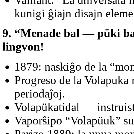
kunigi ĝiajn disajn eleme
9. “Menade bal — püki b
lingvon!
1879: naskiĝo de la “mo
Progreso de la Volapuka 
periodaĵoj.
Volapükatidal — instruis
Vaporŝipo “Volapüuk” su
Parizo 1889: la unua mo