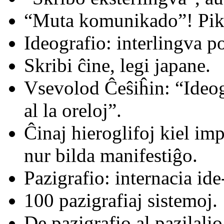
“Muta komunikado”! Pikt
Ideografio: interlingva p
Skribi ĉine, legi japane.
Vsevolod Ĉeŝiĥin: “Ideogr
al la oreloj”.
Ĉinaj hieroglifoj kiel im
nur bilda manifestiĝo.
Pazigrafio: internacia id
100 pazigrafiaj sistemoj.
De pazigrafio al pazilalio