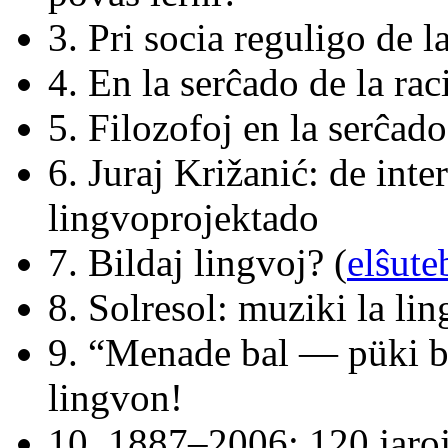
3. Pri socia reguligo de l
4. En la serĉado de la rac
5. Filozofoj en la serĉad
6. Juraj Križanić: de inte
lingvoprojektado
7. Bildaj lingvoj? (
elŝute
8. Solresol: muziki la li
9. “Menade bal — püki 
lingvon!
10. 1887–2006: 120 jaroj