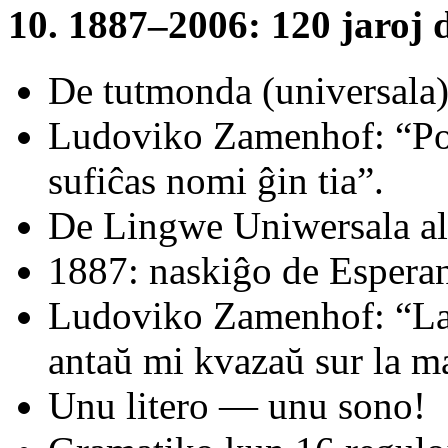
10. 1887–2006: 120 jaroj 
De tutmonda (universala) 
Ludoviko Zamenhof: “Por 
sufiĉas nomi ĝin tia”.
De Lingwe Uniwersala al
1887: naskiĝo de Esperan
Ludoviko Zamenhof: “La 
antaŭ mi kvazaŭ sur la 
Unu litero — unu sono!