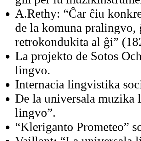
A.Rethy: “Ĉar ĉiu konkre
de la komuna pralingvo, 
retrokondukita al ĝi” (18
La projekto de Sotos Och
lingvo.
Internacia lingvistika soc
De la universala muzika l
lingvo”.
“Kleriganto Prometeo” soj
Vaillant: “La universala 