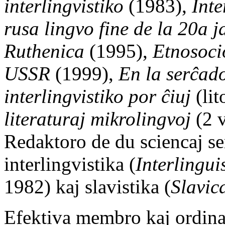
interlingvistiko
(1983),
Inte
rusa lingvo fine de la 20a j
Ruthenica
(1995),
Etnosoci
USSR
(1999),
En la serĉad
interlingvistiko por ĉiuj
(lit
literaturaj mikrolingvoj
(2 
Redaktoro de du sciencaj ser
interlingvistika (
Interlingui
1982) kaj slavistika (
Slavic
Efektiva membro kaj ordina