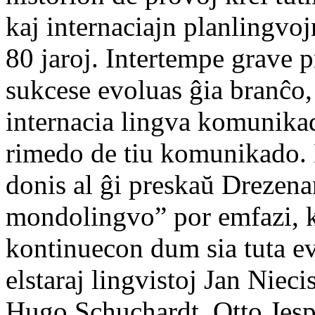
kaj internaciajn planlingvoj
80 jaroj. Intertempe grave p
sukcese evoluas ĝia branĉo,
internacia lingva komunikad
rimedo de tiu komunikado. L
donis al ĝi preskaŭ Drezenan
mondolingvo” por emfazi, ke
kontinuecon dum sia tuta ev
elstaraj lingvistoj Jan Nie
Hugo Schuchardt, Otto Jesp