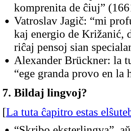
komprenita de ĉiuj” (166
Vatroslav Jagič: “mi prof
kaj energio de Križanić, da
riĉaj pensoj sian speciala
Alexander Brückner: la tu
“ege granda provo en la h
7. Bildaj lingvoj?
[
La tuta ĉapitro estas elŝute
“Skribo eksterlingva”, aŭ