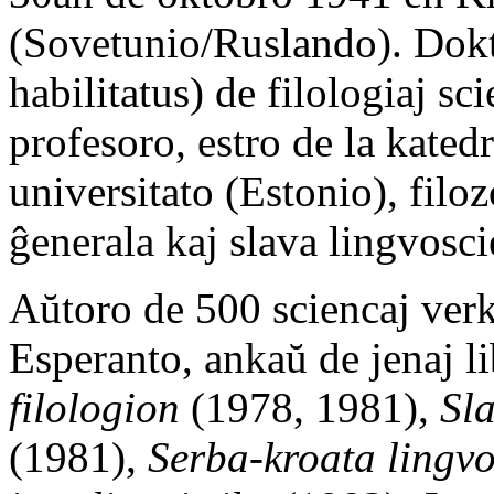
(Sovetunio/Ruslando). Dokt
habilitatus) de filologiaj sc
profesoro, estro de la katedr
universitato (Estonio), filo
ĝenerala kaj slava lingvosc
Aŭtoro de 500 sciencaj verk
Esperanto, ankaŭ de jenaj l
filologion
(1978, 1981),
Sla
(1981),
Serba-kroata lingv