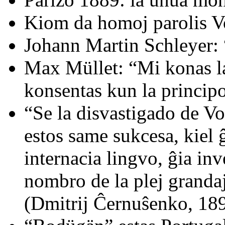
Kiom da homoj parolis V
Johann Martin Schleyer: 
Max Müllet: “Mi konas l
konsentas kun la principoj
“Se la disvastigado de V
estos same sukcesa, kiel 
internacia lingvo, ĝia inv
nombro de la plej granda
(Dmitrij Ĉernuŝenko, 189