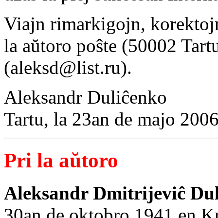
Viajn rimarkigojn, korektoj
la aŭtoro poŝte (50002 Tartu
(aleksd@list.ru).
Aleksandr Duliĉenko
Tartu, la 23an de majo 200
Pri la aŭtoro
Aleksandr Dmitrijeviĉ Du
30an de oktobro 1941 en K