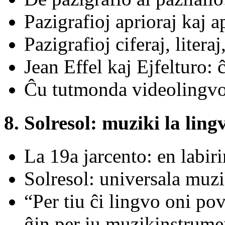
Pazigrafioj aprioraj kaj a
Pazigrafioj ciferaj, litera
Jean Effel kaj Ejfelturo: 
Ĉu tutmonda videolingv
8. Solresol: muziki la ling
La 19a jarcento: en labiri
Solresol: universala muzi
“Per tiu ĉi lingvo oni pov
ĝin per iu muzikinstrume