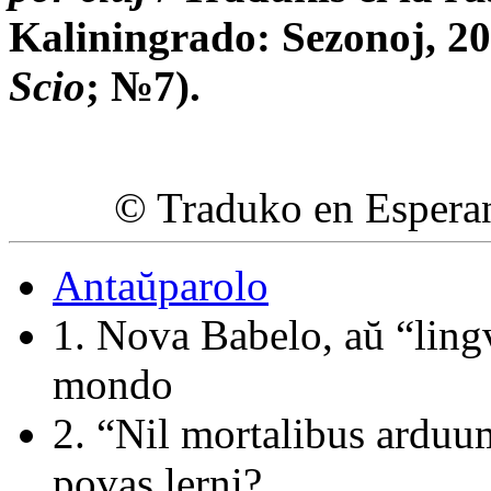
Kaliningrado: Sezonoj, 2
Scio
; №7).
© Traduko en Esperan
Antaŭparolo
1. Nova Babelo, aŭ “ling
mondo
2. “Nil mortalibus arduum
povas lerni?