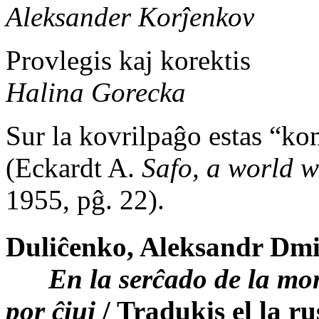
Aleksander Korĵenkov
Provlegis kaj korektis
Halina Gorecka
Sur la kovrilpaĝo estas “ko
(Eckardt A.
Safo, a world w
1955, pĝ. 22).
Duliĉenko, Aleksandr Dmit
En la serĉado de la mondo
por ĉiuj
/ Tradukis el la 