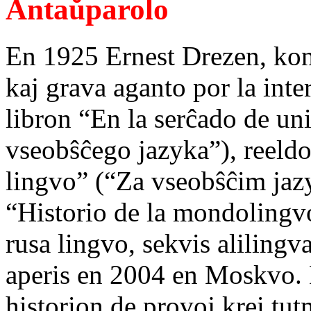
Antaŭparolo
En 1925 Ernest Drezen, kona
kaj grava aganto por la int
libron “En la serĉado de un
vseobŝĉego jazyka”), reeldo
lingvo” (“Za vseobŝĉim jaz
“Historio de la mondolingvo
rusa lingvo, sekvis alilingv
aperis en 2004 en Moskvo. D
historion de provoj krei tu