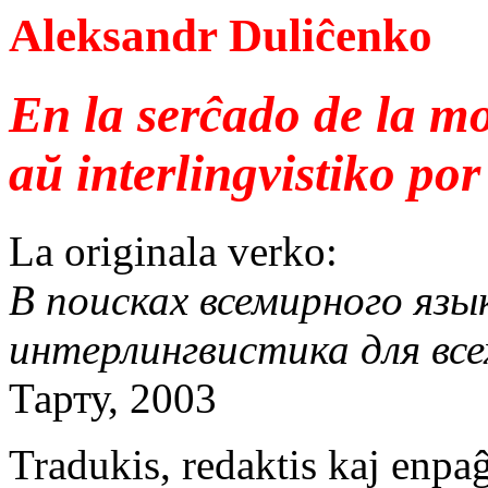
Aleksandr Duliĉenko
En la serĉado de la m
aŭ interlingvistiko por
La originala verko:
В поисках всемирного язык
интерлингвистика для все
Тарту, 2003
Tradukis, redaktis kaj enpaĝ