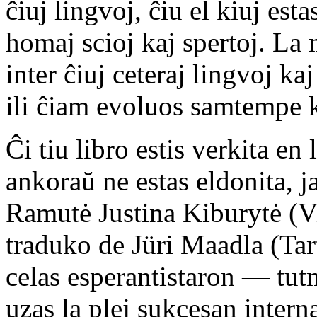
ĉiuj lingvoj, ĉiu el kiuj est
homaj scioj kaj spertoj. L
inter ĉiuj ceteraj lingvoj kaj
ili ĉiam evoluos samtempe 
Ĉi tiu libro estis verkita en
ankoraŭ ne estas eldonita, j
Ramutė Justina Kiburytė (Vi
traduko de Jüri Maadla (Tar
celas esperantistaron — t
uzas la plej sukcesan intern