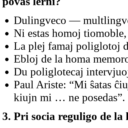
povas lerni?
Dulingveco — multlingv
Ni estas homoj tiomoble, 
La plej famaj poliglotoj 
Ebloj de la homa memor
Du poliglotecaj intervjuoj
Paul Ariste: “Mi ŝatas ĉi
kiujn mi … ne posedas”.
3. Pri socia reguligo de la