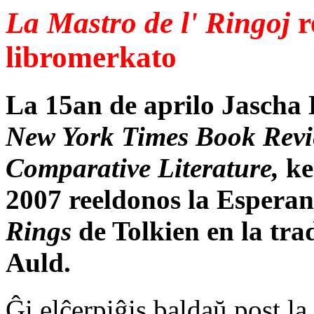
La Mastro de l' Ringoj
r
libromerkato
La 15an de aprilo Jascha
New York Times Book Revi
Comparative Literature,
ke
2007 reeldonos la Esperan
Rings
de Tolkien en la tra
Auld.
Ĝi elĉerpiĝis baldaŭ post la 