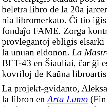
beletra libro de la 20a jar
nia libromerkato. Ĉi tio iĝis
fondaĵo FAME. Zorga kontro
provlegantoj ebligis elsarki 
la unuan eldonon.
La Mastro
BET-43 en Šiauliai, ĉar ĝi e
kovriloj de Kaŭna libroarti
La projekt-gvidanto, Aleks
la libron en
Arta Lumo
(Fin