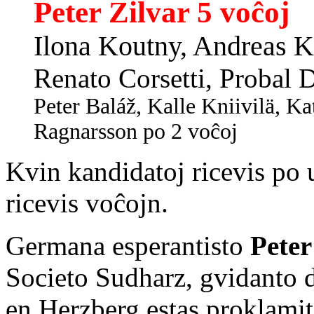
Peter Zilvar 5 voĉoj
Ilona Koutny, Andreas K
Renato Corsetti, Probal 
Peter Baláž, Kalle Kniivilä, Ka
Ragnarsson po 2 voĉoj
Kvin kandidatoj ricevis po
ricevis voĉojn.
Germana esperantisto
Peter
Societo Sudharz, gvidanto 
en Herzberg estas proklami