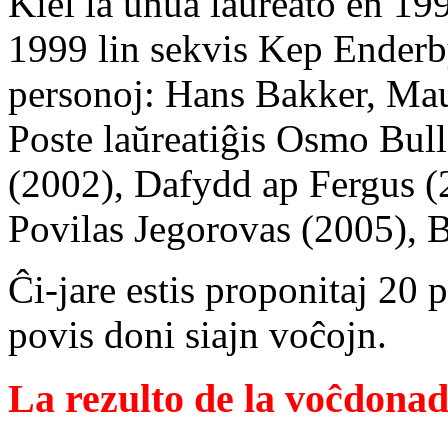
Kiel la unua laŭreato en 199
1999 lin sekvis Kep Enderby.
personoj: Hans Bakker, Mau
Poste laŭreatiĝis Osmo Bul
(2002), Dafydd ap Fergus (
Povilas Jegorovas (2005), 
Ĉi-jare estis proponitaj 20 p
povis doni siajn voĉojn.
La rezulto de la voĉdona