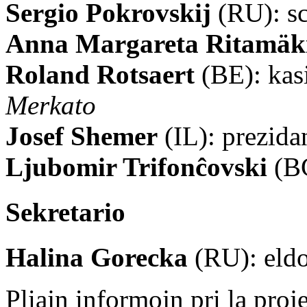
Sergio Pokrovskij
(RU): sc
Anna Margareta Ritamäk
Roland Rotsaert
(BE): kas
Merkato
Josef Shemer
(IL): prezida
Ljubomir Trifonĉovski
(BG
Sekretario
Halina Gorecka
(RU): eld
Pliajn informojn pri la proj