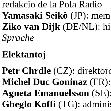
redakcio de la Pola Radio
Yamasaki Seikô
(JP): memb
Ziko van Dijk
(DE/NL): his
Sprache
Elektantoj
Petr Chrdle
(CZ): direkt
Michel Duc Goninaz
(FR):
Agneta Emanuelsson
(SE):
Gbeglo Koffi
(TG): adminis