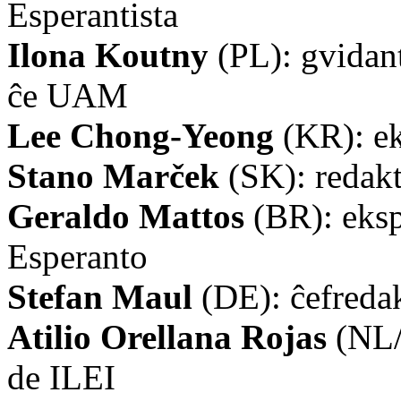
Esperantista
Ilona Koutny
(PL): gvidant
ĉe UAM
Lee Chong-Yeong
(KR): e
Stano Marček
(SK): redak
Geraldo Mattos
(BR): eksp
Esperanto
Stefan Maul
(DE): ĉefreda
Atilio Orellana Rojas
(NL/A
de ILEI