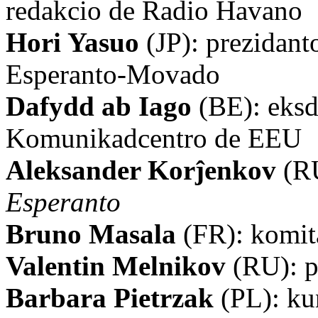
redakcio de Radio Havano
Hori Yasuo
(JP): prezidan
Esperanto-Movado
Dafydd ab Iago
(BE): eksd
Komunikadcentro de EEU
Aleksander Korĵenkov
(RU
Esperanto
Bruno Masala
(FR): komit
Valentin Melnikov
(RU): po
Barbara Pietrzak
(PL): ku