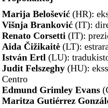
Marija Belošević
(HR): eks
Višnja Branković
(IT): di
Renato Corsetti
(IT): prez
Aida Čižikaitė
(LT): estrar
István Ertl
(LU): tradukist
Judit Felszeghy
(HU): ekss
Centro
Edmund Grimley Evans
(
Maritza Gutiérrez Gonzál