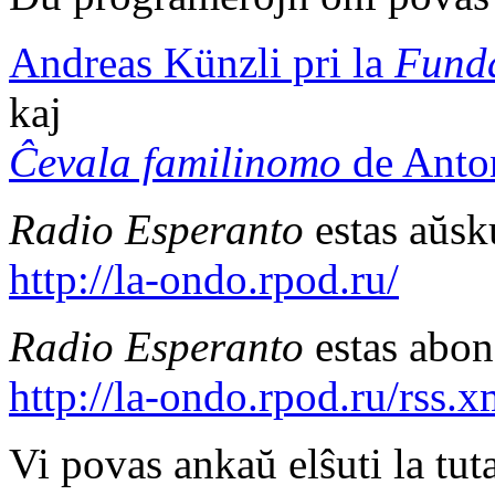
Andreas Künzli pri la
Fund
kaj
Ĉevala familinomo
de Anto
Radio Esperanto
estas aŭsk
http://la-ondo.rpod.ru/
Radio Esperanto
estas abon
http://la-ondo.rpod.ru/rss.x
Vi povas ankaŭ elŝuti la tu