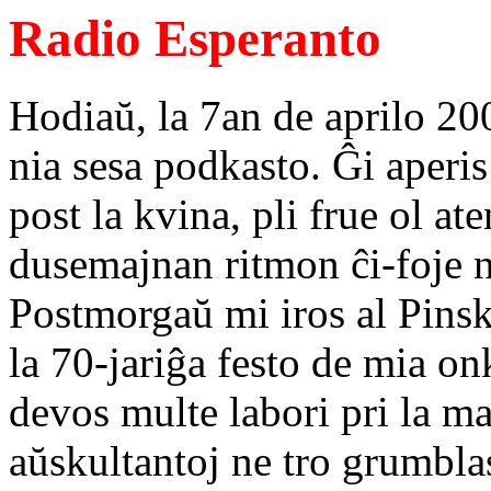
Radio Esperanto
Hodiaŭ, la 7an de aprilo 200
nia sesa podkasto. Ĝi aperi
post la kvina, pli frue ol ate
dusemajnan ritmon ĉi-foje n
Postmorgaŭ mi iros al Pinsk
la 70-jariĝa festo de mia on
devos multe labori pri la m
aŭskultantoj ne tro grumblas