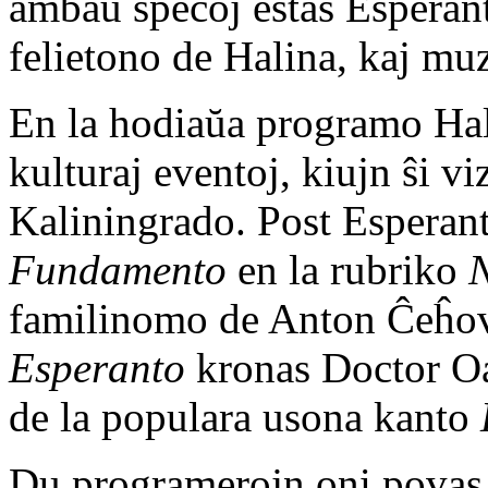
ambaŭ specoj estas Esperan
felietono de Halina, kaj mu
En la hodiaŭa programo Hali
kulturaj eventoj, kiujn ŝi vi
Kaliningrado. Post Esperant
Fundamento
en la rubriko
N
familinomo de Anton Ĉeĥov
Esperanto
kronas Doctor Oa
de la populara usona kanto
Du programerojn oni povas a