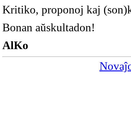
Kritiko, proponoj kaj (son)
Bonan aŭskultadon!
AlKo
Novaĵ