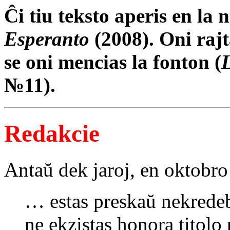
Ĉi tiu teksto aperis en l
Esperanto
(2008). Oni rajt
se oni mencias la fonton (
№11).
Redakcie
Antaŭ dek jaroj, en oktobr
… estas preskaŭ nekredeb
ne ekzistas honora titolo 