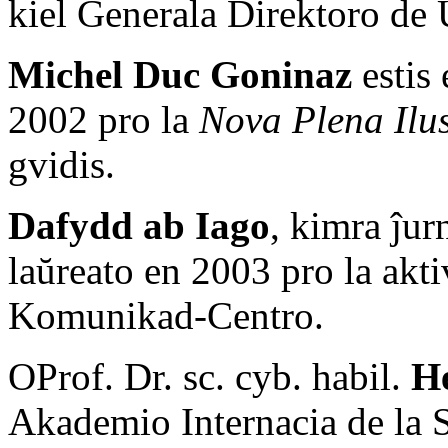
kiel Ĝenerala Direktoro de
Michel Duc Goninaz
estis 
2002 pro la
Nova Plena Ilus
gvidis.
Dafydd ab Iago
, kimra ĵur
laŭreato en 2003 pro la akt
Komunikad-Centro.
OProf. Dr. sc. cyb. habil.
H
Akademio Internacia de la S