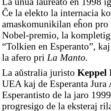
La unua laŭreato en 1998 iĝ
Ĉe la elekto la internacia k
amaskomunikilan eĥon pro li
Nobel-premio, la kompletig
“Tolkien en Esperanto”, kaj
la afero pri
La Manto.
La aŭstralia juristo
Keppel
UEA kaj de Esperanta Jura A
Esperantisto de la jaro 1999
progresigo de la eksteraj ri