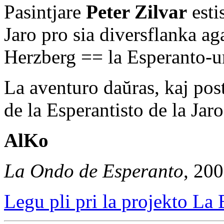
Pasintjare
Peter Zilvar
estis
Jaro pro sia diversflanka a
Herzberg == la Esperanto-u
La aventuro daŭras, kaj pos
de la Esperantisto de la Jar
AlKo
La Ondo de Esperanto
, 20
Legu pli pri la projekto La 