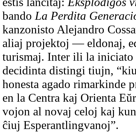
estis lanĉitaj:
Eksplodigos 
bando
La Perdita Generaci
kanzonisto Alejandro Cossav
aliaj projektoj — eldonaj, ed
turismaj. Inter ili la inicia
decidinta distingi tiujn, “ki
honesta agado rimarkinde pr
en la Centra kaj Orienta Eŭ
vojon al novaj celoj kaj kun
ĉiuj Esperantlingvanoj”.