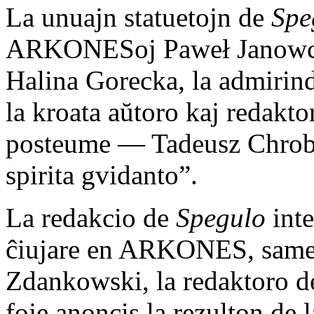
La unuajn statuetojn de
Spe
ARKONESoj Paweł Janowcz
Halina Gorecka, la admirind
la kroata aŭtoro kaj redakto
posteume — Tadeusz Chrob
spirita gvidanto”.
La redakcio de
Spegulo
inte
ĉiujare en ARKONES, same k
Zdankowski, la redaktoro d
foje anoncis la rezulton de 