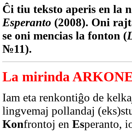
Ĉi tiu teksto aperis en l
Esperanto
(2008). Oni rajt
se oni mencias la fonton (
№11).
La mirinda ARKON
Iam eta renkontiĝo de kelka
lingvemaj pollandaj (eks)st
Kon
frontoj en
Es
peranto, i