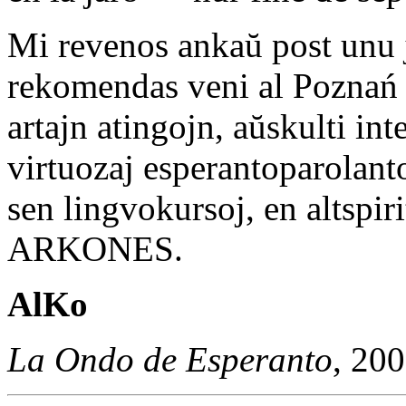
Mi revenos ankaŭ post unu j
rekomendas veni al Poznań al
artajn atingojn, aŭskulti int
virtuozaj esperantoparolant
sen lingvokursoj, en altspiri
ARKONES.
AlKo
La Ondo de Esperanto
, 20