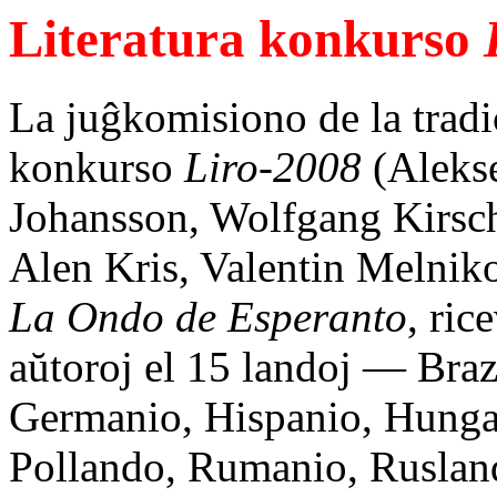
Literatura konkurso
La juĝkomisiono de la tradic
konkurso
Liro-2008
(Alekse
Johansson, Wolfgang Kirsch
Alen Kris, Valentin Melniko
La Ondo de Esperanto
, ric
aŭtoroj el 15 landoj — Braz
Germanio, Hispanio, Hungari
Pollando, Rumanio, Rusland