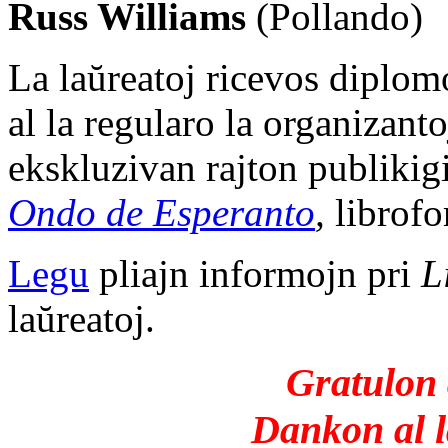
Russ Williams
(Pollando)
La laŭreatoj ricevos diplo
al la regularo la organizant
ekskluzivan rajton publikig
Ondo de Esperanto
,
librofo
Legu
pliajn informojn pri
L
laŭreatoj.
Gratulon 
Dankon al l