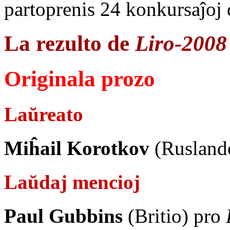
partoprenis 24 konkursaĵoj d
La rezulto de
Liro-2008
Originala prozo
Laŭreato
Miĥail Korotkov
(Rusland
Laŭdaj mencioj
Paul Gubbins
(Britio) pro