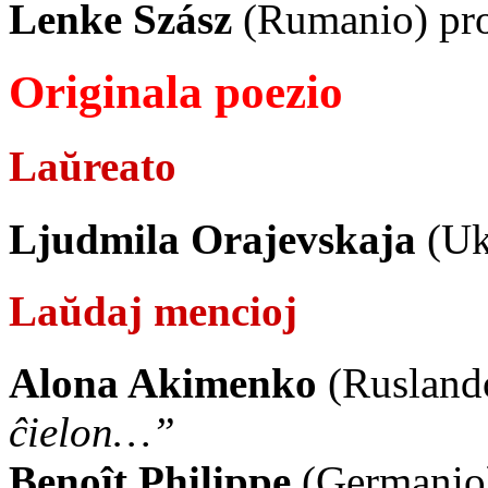
Lenke Szász
(Rumanio) pr
Originala poezio
Laŭreato
Ljudmila Orajevskaja
(Uk
Laŭdaj mencioj
Alona Akimenko
(Rusland
ĉielon…”
Benoît Philippe
(Germanio