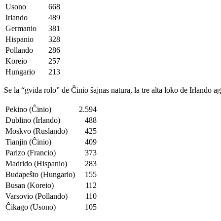
Usono
668
Irlando
489
Germanio
381
Hispanio
328
Pollando
286
Koreio
257
Hungario
213
Se la “gvida rolo” de Ĉinio ŝajnas natura, la tre alta loko de Irlando ag
Pekino (Ĉinio)
2.594
Dublino (Irlando)
488
Moskvo (Ruslando)
425
Tianjin (Ĉinio)
409
Parizo (Francio)
373
Madrido (Hispanio)
283
Budapeŝto (Hungario)
155
Busan (Koreio)
112
Varsovio (Pollando)
110
Ĉikago (Usono)
105