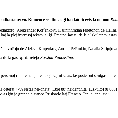
podkasta servo. Komence sentitola, ĝi baldaŭ ricevis la nomon
Radi
redaktoro (Aleksander Korĵenkov), Kaliningradan felietonon de Halina
kaj la plej interesaj tekstoj el ĝi. Precipe ŝatataj de la aŭskultantoj esta
aŭ la voĉojn de Aleksej Korĵenkov, Andrej Peĉonkin, Natalia Striĵnjo
a de la gastiganta retejo
Russian Podcasting.
l personoj (nu, temas pri elŝutoj, kaj ni scias, ke poste oni sonigas ilin e
 la ceteraj 47% restas nekonataj. Eble tiuj neidentigitaj aŭskultoj (8.0
 sekvas ĝin je granda distanco Ruslando kaj Francio. Jen la landlisto: