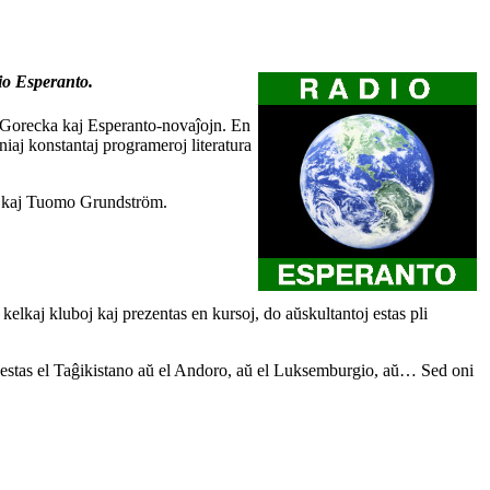
o Esperanto.
 Gorecka kaj Esperanto-novaĵojn. En
s niaj konstantaj programeroj literatura
va kaj Tuomo Grundström.
n kelkaj kluboj kaj prezentas en kursoj, do aŭskultantoj estas pli
88) estas el Taĝikistano aŭ el Andoro, aŭ el Luksemburgio, aŭ… Sed oni