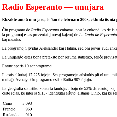
Radio Esperanto — unujara
Ekzakte antaŭ unu jaro, la 5an de februaro 2008, ekfunkciis nia 
Ĉiu programo de
Radio Esperanto
enhavas, post la enkonduko de la 
la programoj estas prezentataj novaj kajeroj de
La Ondo de Esperanto
kaj muzika.
La programojn gvidas Aleksander kaj Halina, sed oni povas aŭdi ank
La unujariĝo estas bona preteksto por resuma statistiko, feliĉe provizat
Entute aperis 19 sonprogramoj.
Ili estis elŝutitaj 17.225 fojojn. Ses programojn aŭskultis pli ol unu mi
multaj). Averaĝe ĉiu programo estis elŝutita 907 fojojn.
La geografia statistiko konas la landojn/urbojn de 53% da elŝutoj, kaj
certe scias, ke inter la 9.137 identigitaj elŝutoj elstaras Ĉinio, kaj ke
Ĉinio
3.093
Francio
960
Ruslando
910