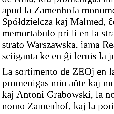
apud la Zamenhofa monument
Spółdzielcza kaj Malmed, ĉ
memortabulo pri li en la str
strato Warszawska, iama R
sciiganta ke en ĝi lernis la
La sortimento de ZEOj en la
promenigas min aŭte kaj mo
kaj Antoni Grabowski, la n
nomo Zamenhof, kaj la por