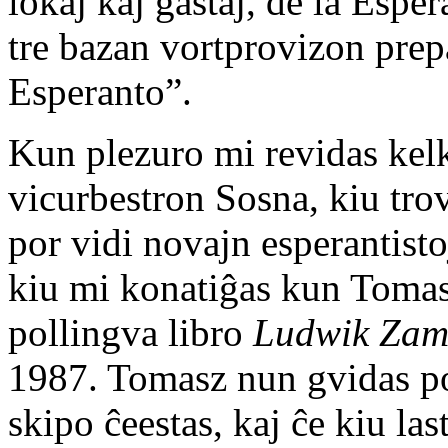
lokaj kaj gastaj, de la Espe
tre bazan vortprovizon prep
Esperanto”.
Kun plezuro mi revidas kel
vicurbestron Sosna, kiu tro
por vidi novajn esperantistoj
kiu mi konatiĝas kun Tomas
pollingva libro
Ludwik Zam
1987. Tomasz nun gvidas po
skipo ĉeestas, kaj ĉe kiu la