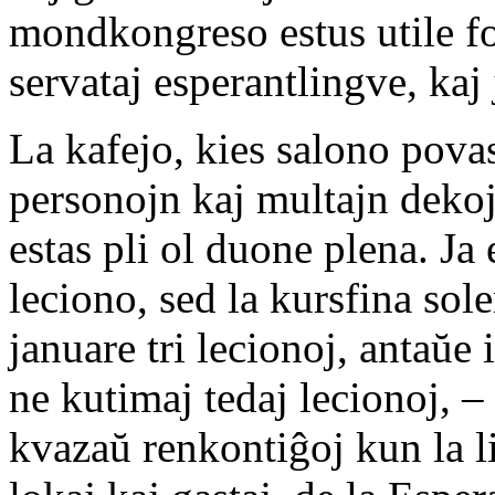
mondkongreso estus utile fo
servataj esperantlingve, kaj 
La kafejo, kies salono pova
personojn kaj multajn dekoj
estas pli ol duone plena. Ja 
leciono, sed la kursfina sol
januare tri lecionoj, antaŭe 
ne kutimaj tedaj lecionoj, –
kvazaŭ renkontiĝoj kun la l