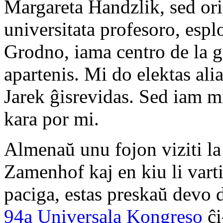
Margareta Handzlik, sed ori
universitata profesoro, esp
Grodno, iama centro de la g
apartenis. Mi do elektas ali
Jarek ĝisrevidas. Sed iam mi
kara por mi.
Almenaŭ unu fojon viziti la
Zamenhof kaj en kiu li varti
paciga, estas preskaŭ devo d
94a Universala Kongreso
ĉi