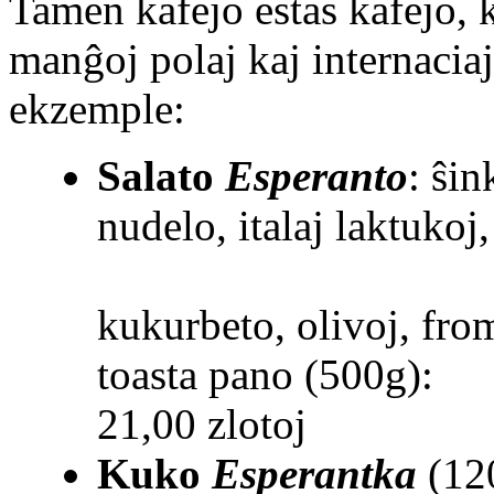
Tamen kafejo estas kafejo, 
manĝoj polaj kaj internaciaj 
ekzemple:
Salato
Esperanto
: ŝi
nudelo, italaj laktukoj
kukurbeto, olivoj, fro
toasta pano (500g):
21,00 zlotoj
Kuko
Esperantka
(12