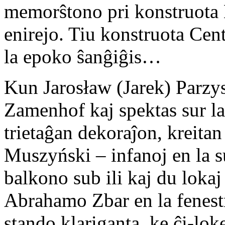
memorŝtono pri konstruota
enirejo. Tiu konstruota Cent
la epoko ŝanĝiĝis…
Kun Jarosław (Jarek) Parzys
Zamenhof kaj spektas sur l
trietaĝan dekoraĵon, kreitan
Muszyński – infanoj en la 
balkono sub ili kaj du lokaj
Abrahamo Zbar en la fenest
stando klariganta, ke ĉi-lok