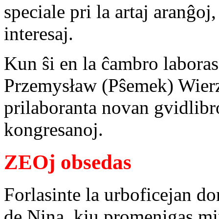
speciale pri la artaj aranĝoj
interesaj.
Kun ŝi en la ĉambro laboras
Przemysław (Pŝemek) Wierzb
prilaboranta novan gvidlibro
kongresanoj.
ZEOj obsedas
Forlasinte la urboficejan d
de Nina, kiu promenigas min