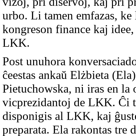
vizoj, pri diservoj, kaj pri
urbo. Li tamen emfazas, ke
kongreson finance kaj idee,
LKK.
Post unuhora konversaciado 
ĉeestas ankaŭ Elżbieta (Ela
Pietuchowska, ni iras en la 
vicprezidantoj de LKK. Ĉi t
disponigis al LKK, kaj ĝust
preparata. Ela rakontas tre 