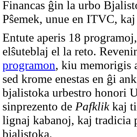
Financas ĝin la urbo Bjalis
Pŝemek, unue en ITVC, kaj
Entute aperis 18 programoj,
elŝuteblaj el la reto. Reven
programon
, kiu memorigis a
sed krome enestas en ĝi anka
bjalistoka urbestro honori
sinprezento de
Pafklik
kaj t
lignaj kabanoj, kaj tradicia
bjalistoka.