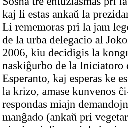
Sosna tre entuziasmas pri l
kaj li estas ankaŭ la prezid
Li rememoras pri la jam le
de la urba delegacio al Jo
2006, kiu decidigis la kong
naskiĝurbo de la Iniciatoro 
Esperanto, kaj esperas ke e
la krizo, amase kunvenos ĉi
respondas miajn demandojn 
manĝado (ankaŭ pri vegetara