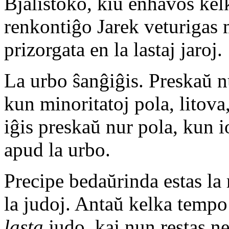
Bjalistoko, kiu enhavos kel
renkontiĝo Jarek veturigas 
prizorgata en la lastaj jaroj.
La urbo ŝanĝiĝis. Preskaŭ 
kun minoritatoj pola, litova
iĝis preskaŭ nur pola, kun i
apud la urbo.
Precipe bedaŭrinda estas la
la judoj. Antaŭ kelka tempo
lasta
judo, kaj nun restas n