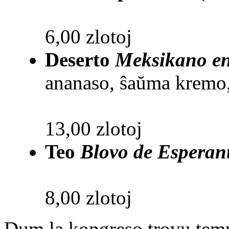
6,00 zlotoj
Deserto
Meksikano en
ananaso, ŝaŭma kremo,
13,00 zlotoj
Teo
Blovo de Esperan
8,00 zlotoj
Dum la kongreso trovu temp