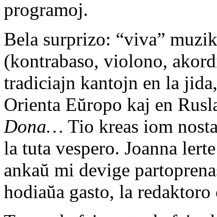
programoj.
Bela surprizo: “viva” muzi
(kontrabaso, violono, akord
tradiciajn kantojn en la jid
Orienta Eŭropo kaj en Rus
Dona…
Tio kreas iom nost
la tuta vespero. Joanna lert
ankaŭ mi devige partoprenas 
hodiaŭa gasto, la redaktoro