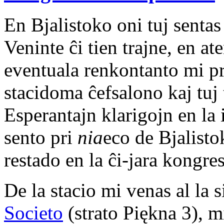
En Bjalistoko oni tuj senta
Veninte ĉi tien trajne, en at
eventuala renkontanto mi p
stacidoma ĉefsalono kaj tuj 
Esperantajn klarigojn en la 
sento pri
nia
eco de Bjalisto
restado en la ĉi-jara kongre
De la stacio mi venas al la 
Societo
(strato Piękna 3), m