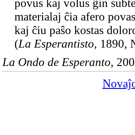
povus kaj volus ĝin subt
materialaj ĉia afero pova
kaj ĉiu paŝo kostas dolor
(
La Esperantisto,
1890, №
La Ondo de Esperanto
, 20
Novaĵ