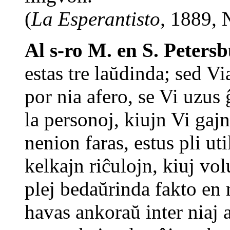
(
La Esperantisto,
1889, №
Al s-ro M. en S. Petersb
estas tre laŭdinda; sed Vi
por nia afero, se Vi uzus
la personoj, kiujn Vi gajn
nenion faras, estus pli ut
kelkajn riĉulojn, kiuj vo
plej bedaŭrinda fakto en n
havas ankoraŭ inter niaj 