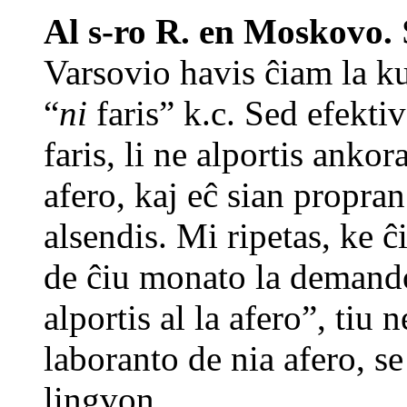
Al s-ro R. en Moskovo.
Varsovio havis ĉiam la k
“
ni
faris” k.c. Sed efekti
faris, li ne alportis ank
afero, kaj eĉ sian propra
alsendis. Mi ripetas, ke ĉi
de ĉiu monato la demand
alportis al la afero”, tiu
laboranto de nia afero, se 
lingvon.