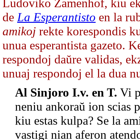
Ludoviko Zamenhof, kiu ek
de
La Esperantisto
en la ru
amikoj
rekte korespondis ku
unua esperantista gazeto. 
respondoj daŭre validas, ek
unuaj respondoj el la dua 
Al Sinjoro I.v. en T.
Vi p
neniu ankoraŭ ion scias 
kiu estas kulpa? Se la ami
vastigi nian aferon atend