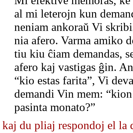
Mi efektive memoras, ke 
al mi leterojn kun demando
neniam ankoraŭ Vi skribi
nia afero. Varma amiko d
tiu kiu ĉiam demandas, se
afero kaj vastigas ĝin. 
“kio estas farita”, Vi dev
demandi Vin mem: “kion m
pasinta monato?”
kaj du pliaj respondoj el la 