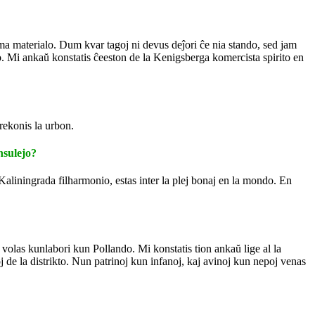
isma materialo. Dum kvar tagoj ni devus deĵori ĉe nia stando, sed jam
do. Mi ankaŭ konstatis ĉeeston de la Kenigsberga komercista spirito en
 rekonis la urbon.
nsulejo?
aliningrada filharmonio, estas inter la plej bonaj en la mondo. En
volas kunlabori kun Pollando. Mi konstatis tion ankaŭ lige al la
j de la distrikto. Nun patrinoj kun infanoj, kaj avinoj kun nepoj venas