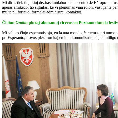
Mi dirus tiel: tiuj, kiuj deziras kunlabori en la centro de Eŭropo — ru
aperas amikeco, tio signifas, ke vi plenumas vian rolon, vastigante pe
multe pli fortaj ol formalaj administraj kontaktoj.
Ĉi tiun
Ondon
pluraj abonantoj ricevos en Poznano dum la festiv
Mi salutas ĉiujn esperantistojn, en la tuta mondo, ĉar temas pri tutmond
pri Esperanto, trovos plezuron kaj en interkomunikado, kaj en utiligo d