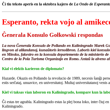
Ĉi tiu teksto aperis en la oktobra kajero de
La Ondo de Esperant
Esperanto, rekta vojo al amikec
Ĝenerala Konsulo Gołkowski respondas
La nova Ĝenerala Konsulo de Pollando en Kaliningrado Marek Gołkows
lingvon al alilandanoj, kunaŭtoris lernolibron. Laboris kiel konsul
en Minsko, fakestro en la konsula departemento de la ministerio de e
Centro de la Pola Turisma Organizaĵo en Romo. Antaŭ la alveno al K
Kial vi elektis karieron de diplomato?
Hazarde. Okazis en Pollando la revolucio de 1989, necesis ŝanĝi pers
estis serĉataj, unuavice, en universitatoj. Multaj universitatanoj veni
Kiel vi taksas vian laboron en Kaliningrado, kompare kun la la
Ĝi estas tre agrabla. Kaliningrado estas la plej bona loko, inter ĉiuj en
Kaliningrado.