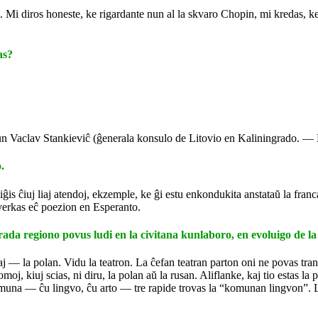
. Mi diros honeste, ke rigardante nun al la skvaro Chopin, mi kredas, ke
as?
kun Vaclav Stankieviĉ (ĝenerala konsulo de Litovio en Kaliningrado. — 
.
ĉiuj liaj atendoj, ekzemple, ke ĝi estu enkondukita anstataŭ la franca, k
 verkas eĉ poezion en Esperanto.
rada regiono povus ludi en la civitana kunlaboro, en evoluigo de l
j — la polan. Vidu la teatron. La ĉefan teatran parton oni ne povas tran
, kiuj scias, ni diru, la polan aŭ la rusan. Aliflanke, kaj tio estas la pl
komuna — ĉu lingvo, ĉu arto — tre rapide trovas la “komunan lingvon”. Li