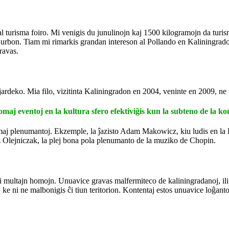
n al turisma foiro. Mi venigis du junulinojn kaj 1500 kilogramojn da tur
i la urbon. Tiam mi rimarkis grandan intereson al Pollando en Kaliningra
gravas.
 jardeko. Mia filo, vizitinta Kaliningradon en 2004, veninte en 2009, ne
omaj eventoj en la kultura sfero efektiviĝis kun la subteno de la ko
maj plenumantoj. Ekzemple, la ĵazisto Adam Makowicz, kiu ludis en la K
sz Olejniczak, la plej bona pola plenumanto de la muziko de Chopin.
i multajn homojn. Unuavice gravas malfermiteco de kaliningradanoj, ili 
ke ni ne malbonigis ĉi tiun teritorion. Kontentaj estos unuavice loĝanto