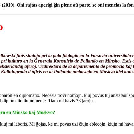
o
(2010). Oni rajtas aperigi ĝin plene aŭ parte, se oni mencias la fon
o
ki finis studojn pri la pola filologio en la Varsovia universitato e
o pri kulturo en la Ĝenerala Konsulejo de Pollando en Minsko. Estis di
ksterlandaj aferoj, vicdirektoro de la departemento de promocio kaj t
aliningrado li oficis en la Pollanda ambasado en Moskvo kiel konsil
onaron en diplomatio. Necesis trovi homojn, kiuj povus tuj anstataŭi s
s al diplomatio tiumomente. Tiam mi havis 33 jarojn.
boro en Minsko kaj Moskvo?
 kiuj mi laboris. Mi ĝojas, ke mi povas uzi ĉiujn eblecojn, kiujn mi havas