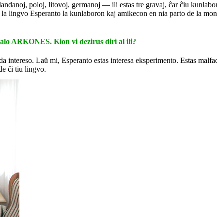
slandanoj, poloj, litovoj, germanoj — ili estas tre gravaj, ĉar ĉiu kunla
r la lingvo Esperanto la kunlaboron kaj amikecon en nia parto de la mond
alo ARKONES. Kion vi dezirus diri al ili?
a intereso. Laŭ mi, Esperanto estas interesa eksperimento. Estas malfacile 
e ĉi tiu lingvo.