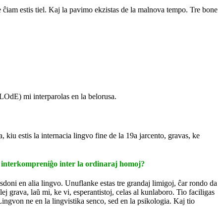
 ĉiam estis tiel. Kaj la pavimo ekzistas de la malnova tempo. Tre bone
LOdE) mi interparolas en la belorusa.
iu estis la internacia lingvo fine de la 19a jarcento, gravas, ke
a interkompreniĝo inter la ordinaraj homoj?
sdoni en alia lingvo. Unuflanke estas tre grandaj limigoj, ĉar rondo da
ej grava, laŭ mi, ke vi, esperantistoj, celas al kunlaboro. Tio faciligas
ngvon ne en la lingvistika senco, sed en la psikologia. Kaj tio