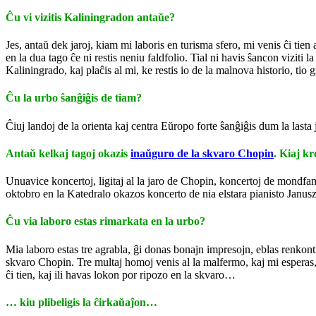
Ĉu vi vizitis Kaliningradon antaŭe?
Jes, antaŭ dek jaroj, kiam mi laboris en turisma sfero, mi venis ĉi tie
en la dua tago ĉe ni restis neniu faldfolio. Tial ni havis ŝancon vizit
Kaliningrado, kaj plaĉis al mi, ke restis io de la malnova historio, tio 
Ĉu la urbo ŝanĝiĝis de tiam?
Ĉiuj landoj de la orienta kaj centra Eŭropo forte ŝanĝiĝis dum la lasta
Antaŭ kelkaj tagoj okazis
inaŭguro de la skvaro Chopin
. Kiaj kr
Unuavice koncertoj, ligitaj al la jaro de Chopin, koncertoj de mondfa
oktobro en la Katedralo okazos koncerto de nia elstara pianisto Janu
Ĉu via laboro estas rimarkata en la urbo?
Mia laboro estas tre agrabla, ĝi donas bonajn impresojn, eblas renkont
skvaro Chopin. Tre multaj homoj venis al la malfermo, kaj mi esperas, 
ĉi tien, kaj ili havas lokon por ripozo en la skvaro…
… kiu plibeligis la ĉirkaŭaĵon…