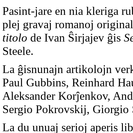
Pasint-jare en nia kleriga ru
plej gravaj romanoj origina
titolo
de Ivan Ŝirjajev ĝis
S
Steele.
La ĝisnunajn artikolojn verk
Paul Gubbins, Reinhard Hau
Aleksander Korĵenkov, Andr
Sergio Pokrovskij, Giorgio S
La du unuaj serioj aperis li