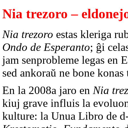
Nia trezoro – eldonejo
Nia trezoro
estas kleriga ru
Ondo de Esperanto
; ĝi cela
jam senprobleme legas en E
sed ankoraŭ ne bone konas t
En la 2008a jaro en
Nia
tre
kiuj grave influis la evoluo
kulture: la Unua Libro de d