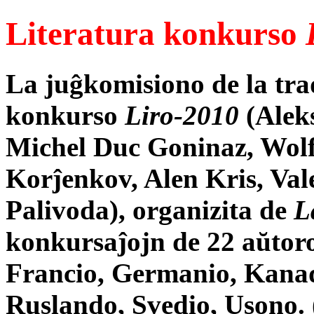
Literatura konkurso
La juĝkomisiono de la trad
konkurso
Liro-2010
(Aleks
Michel Duc Goninaz, Wolf
Korĵenkov, Alen Kris, Val
Palivoda), organizita de
L
konkursaĵojn de 22 aŭtoroj
Francio, Germanio, Kana
Ruslando, Svedio, Usono. 