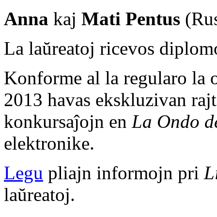
Anna
kaj
Mati Pentus
(Rus
La laŭreatoj ricevos diplom
Konforme al la regularo la o
2013 havas ekskluzivan rajto
konkursaĵojn en
La Ondo d
elektronike.
Legu
pliajn informojn pri
L
laŭreatoj.