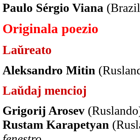
Paulo Sérgio Viana
(Brazi
Originala poezio
Laŭreato
Aleksandro Mitin
(Ruslan
Laŭdaj mencioj
Grigorij Arosev
(Ruslando
Rustam Karapetyan
(Rusl
fenestro