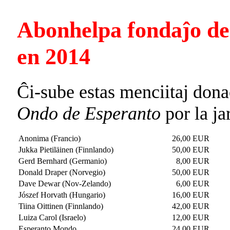
Abonhelpa fondaĵo d
en 2014
Ĉi-sube estas menciitaj dona
Ondo de Esperanto
por la ja
Anonima (Francio)
26,00 EUR
Jukka Pietiläinen (Finnlando)
50,00 EUR
Gerd Bernhard (Germanio)
8,00 EUR
Donald Draper (Norvegio)
50,00 EUR
Dave Dewar (Nov-Zelando)
6,00 EUR
Jószef Horvath (Hungario)
16,00 EUR
Tiina Oittinen (Finnlando)
42,00 EUR
Luiza Carol (Israelo)
12,00 EUR
Esperanto Mondo
24,00 EUR