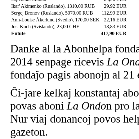
Ikar' Akimenko (Ruslando), 1310,00 RUB
29,92 EUR
Sergej Bronov (Ruslando), 5070,00 RUB
112,99 EUR
Ann-Louise Åkerlund (Svedio), 170,00 SEK
22,16 EUR
Jos. Koch (Svislando), 23,00 CHF
18,83 EUR
Entute
417,90 EUR
Danke al la Abonhelpa fondaĵ
2014 senpage ricevis
La On
fondaĵo pagis abonojn al 21 e
Ĉi-jare kelkaj konstantaj abo
povas aboni
La Ondo
n pro l
Nur viaj donancoj povos helpi
gazeton.