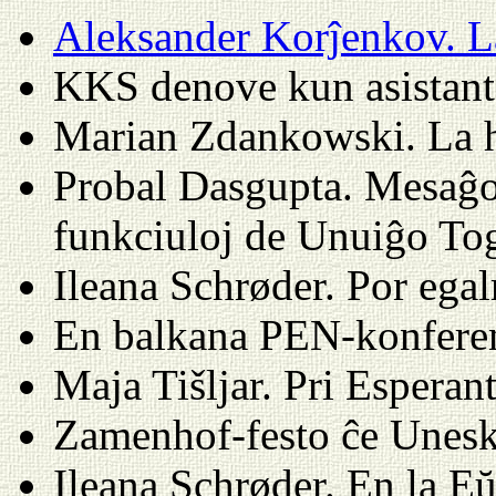
Aleksander Korĵenkov.
KKS denove kun asistan
Marian Zdankowski. La h
Probal Dasgupta. Mesaĝo
funkciuloj de Unuiĝo To
Ileana Schrøder. Por ega
En balkana PEN-konfere
Maja Tišljar. Pri Esperan
Zamenhof-festo ĉe Unes
Ileana Schrøder. En la 