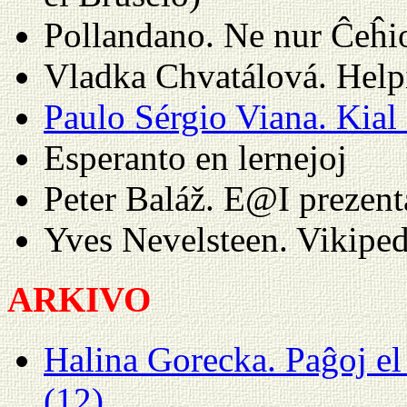
Pollandano. Ne nur Ĉeĥi
Vladka Chvatálová. Helpi 
Paulo Sérgio Viana. Kial 
Esperanto en lernejoj
Peter Baláž. E@I prezent
Yves Nevelsteen. Vikiped
ARKIVO
Halina Gorecka. Paĝoj el
(12)