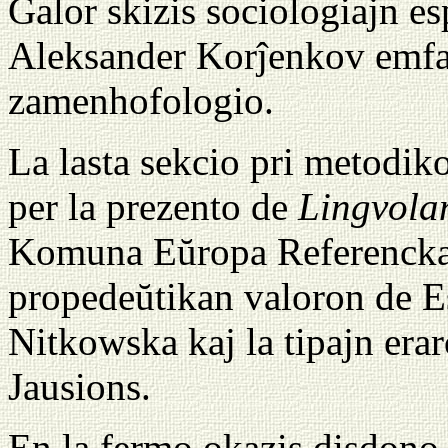
Galor skizis sociologiajn e
Aleksander Korĵenkov emfaz
zamenhofologio.
La lasta sekcio pri metodik
per la prezento de
Lingvola
Komuna Eŭropa Referenckad
propedeŭtikan valoron de E
Nitkowska kaj la tipajn era
Jausions.
En la fermo okazis disdono d