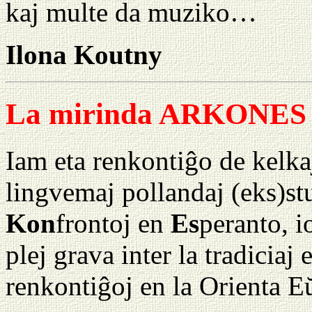
kaj multe da muziko…
Ilona Koutny
La mirinda ARKONES
Iam eta renkontiĝo de kelka
lingvemaj pollandaj (eks)st
Kon
frontoj en
Es
peranto, i
plej grava inter la tradiciaj 
renkontiĝoj en la Orienta E