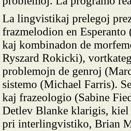
problemoj. La programo real
La lingvistikaj prelegoj pr
frazmelodion en Esperanto (
kaj kombinadon de morfemoj
Ryszard Rokicki), vortkate
problemojn de genroj (Mar
sistemo (Michael Farris). 
kaj frazeologio (Sabine Fie
Detlev Blanke klarigis, kiel
pri interlingvistiko, Brian 