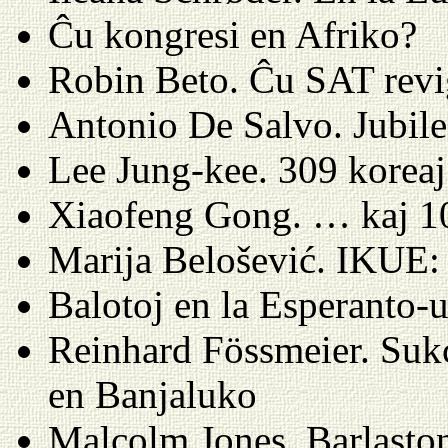
Ĉu kongresi en Afriko?
Robin Beto. Ĉu SAT revi
Antonio De Salvo. Jubile
Lee Jung-kee. 309 koreaj 
Xiaofeng Gong. … kaj 10
Marija Belošević. IKUE:
Balotoj en la Esperanto-
Reinhard Fössmeier. Sukc
en Banjaluko
Malcolm Jones. Barlasto