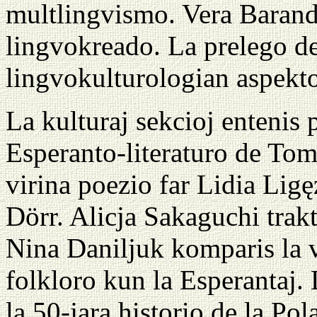
multlingvismo. Vera Barando
lingvokreado. La prelego d
lingvokulturologian aspekt
La kulturaj sekcioj entenis 
Esperanto-literaturo de To
virina poezio far Lidia Ligę
Dörr. Alicja Sakaguchi trakt
Nina Daniljuk komparis la v
folkloro kun la Esperantaj.
la 50-jara historio de la Pol