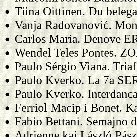
Tiina Oittinen. Du belega
Vanja Radovanović. Mont
Carlos Maria. Denove ER
Wendel Teles Pontes. Z
Paulo Sérgio Viana. Tria
Paulo Kverko. La 7a SE
Paulo Kverko. Interdanc
Ferriol Macip i Bonet. Ka
Fabio Bettani. Semajno d
Adrienne kaj László Pász