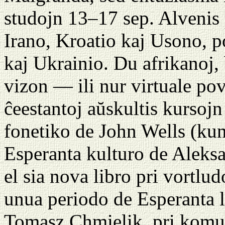
studojn 13–17 sep. Alvenis 
Irano, Kroatio kaj Usono, p
kaj Ukrainio. Du afrikanoj,
vizon — ili nur virtuale po
ĉeestantoj aŭskultis kursojn
fonetiko de John Wells (kun
Esperanta kulturo de Aleks
el sia nova libro pri vortlud
unua periodo de Esperanta l
Tomasz Chmielik, pri komun