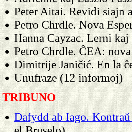
Peter Aitai. Revidi siaj
Petro Chrdle. Nova Espe
Hanna Cayzac. Lerni kaj 
Petro Chrdle. ĈEA: nova
Dimitrije Janičić. En la 
Unufraze (12 informoj)
TRIBUNO
Dafydd ab Iago. Kontraŭ
el Bruselo)