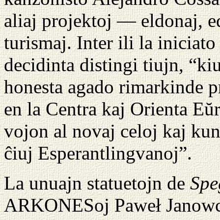
aliaj projektoj — eldonaj, ed
turismaj. Inter ili la inicia
decidinta distingi tiujn, “ki
honesta agado rimarkinde pr
en la Centra kaj Orienta Eŭ
vojon al novaj celoj kaj kun
ĉiuj Esperantlingvanoj”.
La unuajn statuetojn de
Spe
ARKONESoj Paweł Janowcz