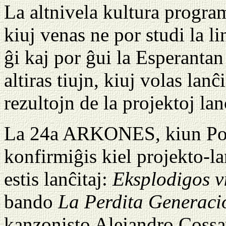
La altnivela kultura progra
kiuj venas ne por studi la li
ĝi kaj por ĝui la Esperantan 
altiras tiujn, kiuj volas lan
rezultojn de la projektoj lanĉ
La 24a ARKONES, kiun Poz
konfirmiĝis kiel projekto-l
estis lanĉitaj:
Eksplodigos 
bando
La Perdita Generaci
kanzonisto Alejandro Cossav