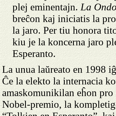
plej eminentajn.
La Ondo
breĉon kaj iniciatis la p
la jaro. Per tiu honora ti
kiu je la koncerna jaro pl
Esperanto.
La unua laŭreato en 1998 iĝ
Ĉe la elekto la internacia k
amaskomunikilan eĥon pro li
Nobel-premio, la kompletig
“Tolkien en Esperanto”, kaj