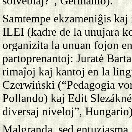
solveblaj?”, Germanio).
Samtempe ekzameniĝis kaj r
ILEI (kadre de la unujara
organizita la unuan fojon en 
partoprenantoj: Juratė Bart
rimaĵoj kaj kantoj en la lin
Czerwiński (“Pedagogia vor
Pollando) kaj Edit Slezákné
diversaj niveloj”, Hungario)
Malgranda, sed entuziasma 