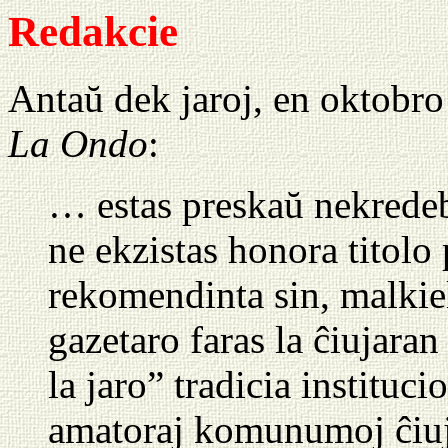
Redakcie
Antaŭ dek jaroj, en oktobr
La Ondo
:
… estas preskaŭ nekredeb
ne ekzistas honora titolo 
rekomendinta sin, malkie
gazetaro faras la ĉiujar
la jaro” tradicia instituci
amatoraj komunumoj ĉiujar