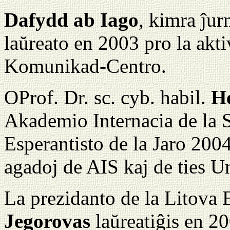
Dafydd ab Iago
, kimra ĵur
laŭreato en 2003 pro la akt
Komunikad-Centro.
OProf. Dr. sc. cyb. habil.
H
Akademio Internacia de la S
Esperantisto de la Jaro 200
agadoj de AIS kaj de ties Un
La prezidanto de la Litova
Jegorovas
laŭreatiĝis en 20