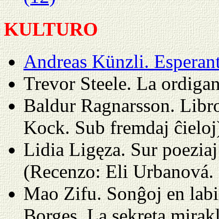
KULTURO
Andreas Künzli. Esperant
Trevor Steele. La ordiga
Baldur Ragnarsson. Libr
Kock. Sub fremdaj ĉieloj
Lidia Ligęza. Sur poezia
(Recenzo: Eli Urbanová. P
Mao Zifu. Sonĝoj en labi
Borges. La sekreta mirak