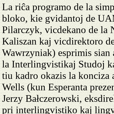
La riĉa programo de la sim
bloko, kie gvidantoj de U
Pilarczyk, vicdekano de la 
Kaliszan kaj vicdirektoro de
Wawrzyniak) esprimis sian a
la Interlingvistikaj Studoj 
tiu kadro okazis la konciza
Wells (kun Esperanta prezen
Jerzy Bałczerowski, eksdirek
pri interlingvistiko kaj lin