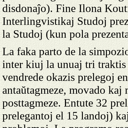
disdonaĵo). Fine Ilona Koutn
Interlingvistikaj Studoj pre
la Studoj (kun pola prezenta
La faka parto de la simpozio
inter kiuj la unuaj tri trakti
vendrede okazis prelegoj en
antaŭtagmeze, movado kaj me
posttagmeze. Entute 32 prel
prelegantoj el 15 landoj) kaj