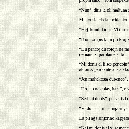
propra sako – iom suspektem
“Nun”, diris la pli maljuna s
Mi konsideris la incidenton 
“Hej, konduktoro! Vi trompe
“Kiu trompis kiun pri kiuj 
“Du pencoj du fojojn ne far
demandis, parolante al la un
“Mi donis al li ses pencojn
aldonis, parolante al sia a
“Jen multekosta dupenco”, t
“Ho, tio ne eblas, kara”, r
“Sed mi donis”, persistis la
“Vi donis al mi ŝilingon”, d
La pli aĝa sinjorino kapjesi
“Kaj mi donis al vi sespen