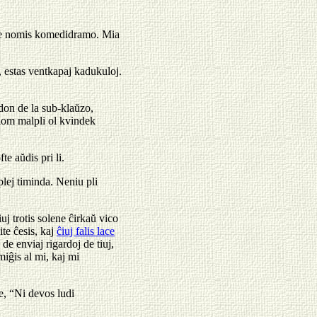
empe nomis komedidramo. Mia
s, estas ventkapaj kadukuloj.
adon de la sub-klaŭzo,
 iom malpli ol kvindek
te aŭdis pri li.
 plej timinda. Neniu pli
j trotis solene ĉirkaŭ vico
te ĉesis, kaj
ĉiuj falis lace
de enviaj rigardoj de tiuj,
miĝis al mi, kaj mi
e, “Ni devos ludi