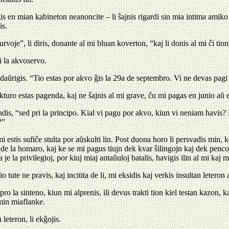
is en mian kabineton neanoncite – li ŝajnis rigardi sin mia intima amiko 
is.
rvoje”, li diris, donante al mi bluan koverton, “kaj li donis al mi ĉi tion
ri la akvoservo.
 daŭrigis. “Tio estas por akvo ĝis la 29a de septembro. Vi ne devas pagi 
kturo estas pagenda, kaj ne ŝajnis al mi grave, ĉu mi pagas en junio aŭ
ndis, “sed pri la principo. Kial vi pagu por akvo, kiun vi neniam havis? L
?”
mi estis sufiĉe stulta por aŭskulti lin. Post duona horo li persvadis min, 
j de la homaro, kaj ke se mi pagus tiujn dek kvar ŝilingojn kaj dek penco
e la privilegioj, por kiuj miaj antaŭuloj batalis, havigis ilin al mi kaj m
o tute ne pravis, kaj incitita de li, mi eksidis kaj verkis insultan leteron 
ro la sinteno, kiun mi alprenis, ili devus trakti tion kiel testan kazon, k
min miaflanke.
 leteron, li ekĝojis.