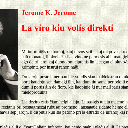
Jerome K. Jerome
La viro kiu volis direkti
Mi informiĝis de homoj, kiuj devus scii – kaj mi povas kred
naŭ monatoj, li ploris ĉar lia avino ne permesis al li manĝigi
aĝo de tri jaroj kaj duono oni elprenis lin lacegan el pluvo-ba
grimpinta por instrui ranon naĝi.
Du jarojn poste li neripareble vundis sian maldekstran okul
porti katidojn sen damaĝi ilin, kaj dum tiu sama periodo li e
dum li portis ĝin de floro, kie liaopinie ĝi nur malŝparis sian
mieloprodukta.
Lia deziro estis ĉiam helpi aliajn. Li pasigis tutajn matenojn
j rezignis pri posttagmezaj rubusaj promenoj, anstataŭe sidante hejme el
 havis sep jarojn, li disputis kun sia patrino pri la estrado de infanoj kaj 
aĉis al li ol “varti” aliajn infanojn, kaj nenio malpli plaĉis al ili. Li pr