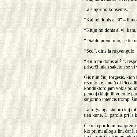
La sinjorino konsentis.
“Kaj mi donis al ŝi” – li mo
“Kiujn mi donis al vi, kara, 
“Diablo prenu min, se tiu ne
“Sed”, diris la ruĝvangulo, 
“Kiun mi donis al ŝi”, resp
priserĉi mian saketon se vi
Ĝis nun ĉiuj forgesis, kion i
rezulto ke, antaŭ ol Piccadi
konduktoro jam vokis polican
pencoj (kiujn ili volonte pag
sinjorino intencis trompi ŝin
La ruĝvanga sinjoro kaj mi p
tien kune. Li parolis pri la 
Ĉe mia pordo ni manpremis, 
kio pri mi allogis lin, ĉar l
lin ĉarmis ĉiu, kiu ne rekte i