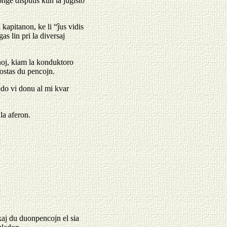
longe disputis kun la juĝisto
 kapitanon, ke li “ĵus vidis
as lin pri la diversaj
noj, kiam la konduktoro
kostas du pencojn.
, do vi donu al mi kvar
la aferon.
kaj du duonpencojn el sia