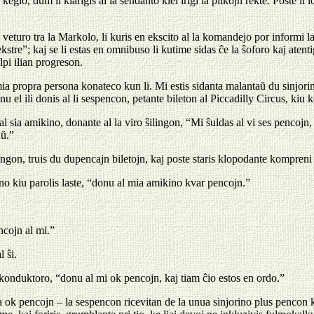
l keglo, dum li klarigis al la sendanto kiel irigi la pilkojn rekte. Poste li 
veturo tra la Markolo, li kuris en ekscito al la komandejo por informi la
tre”; kaj se li estas en omnibuso li kutime sidas ĉe la ŝoforo kaj atentig
lpi ilian progreson.
 propra persona konateco kun li. Mi estis sidanta malantaŭ du sinjori
 el ili donis al li sespencon, petante bileton al Piccadilly Circus, kiu 
o al sia amikino, donante al la viro ŝilingon, “Mi ŝuldas al vi ses pencojn
aŭ.”
ingon, truis du dupencajn biletojn, kaj poste staris klopodante kompreni 
rino kiu parolis laste, “donu al mia amikino kvar pencojn.”
ncojn al mi.”
l ŝi.
a konduktoro, “donu al mi ok pencojn, kaj tiam ĉio estos en ordo.”
a ok pencojn – la sespencon ricevitan de la unua sinjorino plus pencon 