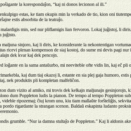
enpoŝigante la korespondaĵon, “kaj ni donos lecionon al ili.”
a senkulpigo estas, ke tiam okupis min la verkado de tio, kion oni tiut
ajne estis absorbita de la teatraĵo.
malardigis min, sed nur pliflamigis lian fervoron. Lokaj juĝistoj, li diri
a juĝisto.
a maljuna sinjoro, kaj li diris, ke konsiderante la nekontentigan vortum
jtas ricevi plenan kompenson de siaj kostoj, do sume mi devis pagi nur
nalajn dek kvar kaj dek pencojn.
d loĝante en la sama antaŭurbo, mi neeviteble ofte vidis lin, kaj eĉ pli of
e rimarkebla, kaj dum tiaj okazoj li, estante en sia plej gaja humoro, estis
liaj, nek produktis pli kompletan malfeliĉon.
n dum vizito al amiko, mi trovis dek kelkajn maljunajn gesinjorojn, kiu
salono dum Poppleton ludis la pianon. De tempo al tempo Poppleton subi
, videble ripozemaj; ĉiuj krom unu, kiu tiam mallaŭte forŝteliĝis, sekvita 
e la pordo rigardante la strangan scenon. Baldaŭ eskapinta ludanto proksi
 ceremonio.
ndis grumble. “Nur ia damna stultaĵo de Poppleton.” Kaj li aldonis akr