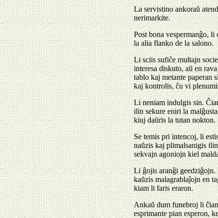
La servistino ankoraŭ atend
nerimarkite.
Post bona vespermanĝo, li o
la alia flanko de la salono.
Li sciis sufiĉe multajn soc
interesa diskuto, aŭ en rava
tablo kaj metante paperan sl
kaj kontrolis, ĉu vi plenumi
Li neniam indulgis sin. Ĉiam 
ilin sekure eniri la malĝust
kiuj daŭris la tutan nokton.
Se temis pri intencoj, li e
naŭzis kaj plimalsanigis ili
sekvajn agoniojn kiel mal
Li ĝojis aranĝi geedziĝojn. I
kaŭzis malagrablaĵojn en tag
kiam li faris eraron.
Ankaŭ dum funebroj li ĉiam a
esprimante pian esperon, ke