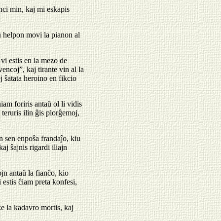
nci min, kaj mi eskapis
ŭ helpon movi la pianon al
vi estis en la mezo de
encoj”, kaj tirante vin al la
j ŝatata heroino en fikcio
iam foriris antaŭ ol li vidis
teruris ilin ĝis plorĝemoj,
n sen enpoŝa frandaĵo, kiu
j ŝajnis rigardi iliajn
ojn antaŭ la fianĉo, kio
 estis ĉiam preta konfesi,
ke la kadavro mortis, kaj