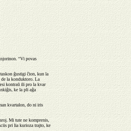
injorinon. “Vi povas
 taskon ĝustigi ĉion, kun la
ĵo de la konduktoro. La
si kontraŭ ili pro la kvar
nkiĝis, ke la pli aĝa
man kvartalon, do ni iris
aroj. Mi tute ne komprenis,
iis pri lia kurioza trajto, ke