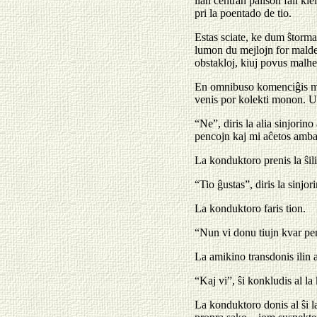
lian centran palison fali kie
pri la poentado de tio.
Estas sciate, ke dum ŝtorma 
lumon du mejlojn for maldeks
obstakloj, kiuj povus malhe
En omnibuso komenciĝis mia
venis por kolekti monon. Unu
“Ne”, diris la alia sinjorin
pencojn kaj mi aĉetos amb
La konduktoro prenis la ŝil
“Tio ĝustas”, diris la sinjo
La konduktoro faris tion.
“Nun vi donu tiujn kvar pe
La amikino transdonis ilin a
“Kaj vi”, ŝi konkludis al l
La konduktoro donis al ŝi l