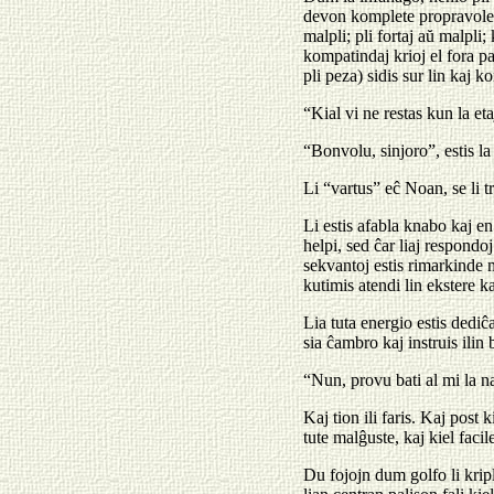
devon komplete propravole, s
malpli; pli fortaj aŭ malpli;
kompatindaj krioj el fora pa
pli peza) sidis sur lin kaj ko
“Kial vi ne restas kun la et
“Bonvolu, sinjoro”, estis la
Li “vartus” eĉ Noan, se li t
Li estis afabla knabo kaj en 
helpi, sed ĉar liaj respondoj
sekvantoj estis rimarkinde 
kutimis atendi lin ekstere ka
Lia tuta energio estis dediĉa
sia ĉambro kaj instruis ilin 
“Nun, provu bati al mi la na
Kaj tion ili faris. Kaj post k
tute malĝuste, kaj kiel facile
Du fojojn dum golfo li krip