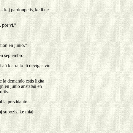
– kaj pardonpetis, ke li ne
, por vi.”
tion en junio.”
 en septembro.
aŭ kia rajto ili devigas vin
ke la demando estis ligita
jn en junio anstataŭ en
ortis.
al la prezidanto.
aj supozis, ke miaj