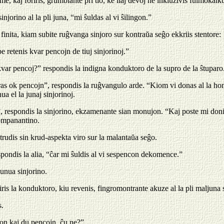
e, kaj foriris, grumblante pri tio, ke liaj devoj ne inkluzivis fulmokalk
injorino al la pli juna, “mi ŝuldas al vi ŝilingon.”
finita, kiam subite ruĝvanga sinjoro sur kontraŭa seĝo ekkriis stentore:
 retenis kvar pencojn de tiuj sinjorinoj.”
kvar pencoj?” respondis la indigna konduktoro de la supro de la ŝtuparo.
as ok pencojn”, respondis la ruĝvangulo arde. “Kiom vi donas al la hom
ua el la junaj sinjorinoj.
”, respondis la sinjorino, ekzamenante sian monujon. “Kaj poste mi donis
kompanantino.
rudis sin krud-aspekta viro sur la malantaŭa seĝo.
espondis la alia, “ĉar mi ŝuldis al vi sespencon dekomence.”
 unua sinjorino.
iris la konduktoro, kiu revenis, fingromontrante akuze al la pli maljuna 
s.
con kaj du pencojn, ĉu ne?”