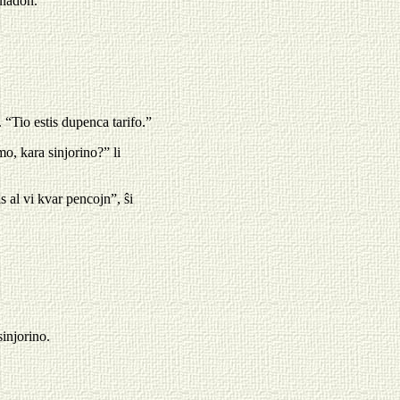
uladon.
 “Tio estis dupenca tarifo.”
o, kara sinjorino?” li
 al vi kvar pencojn”, ŝi
sinjorino.