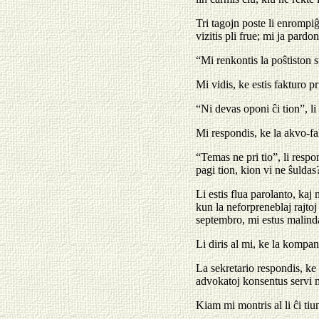
Tri tagojn poste li enrompiĝ
vizitis pli frue; mi ja pardon
“Mi renkontis la poŝtiston su
Mi vidis, ke estis fakturo p
“Ni devas oponi ĉi tion”, li
Mi respondis, ke la akvo-fa
“Temas ne pri tio”, li respo
pagi tion, kion vi ne ŝuldas
Li estis flua parolanto, kaj 
kun la neforpreneblaj rajto
septembro, mi estus malinda j
Li diris al mi, ke la kompani
La sekretario respondis, ke p
advokatoj konsentus servi 
Kiam mi montris al li ĉi tiun