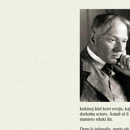
kokinoj kiel kovi ovojn, ka
dorlotita sciuro. Antaŭ ol li
maniero eduki lin.
Dum la infanaĝo, nenio pli pl