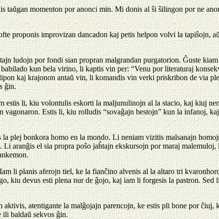
is taŭgan momenton por anonci min. Mi donis al ŝi ŝilingon por ne ano
fte proponis improvizan dancadon kaj petis helpon volvi la tapiŝojn, a
ietajn ludojn por fondi sian propran malgrandan purgatorion. Ĝuste kiam 
 babilado kun bela virino, li kaptis vin per: “Venu por literaturaj konsekv
ipon kaj krajonon antaŭ vin, li komandis vin verki priskribon de via ple
s ĝin.
estis li, kiu volontulis eskorti la maljunulinojn al la stacio, kaj kiuj nen
an vagonaron. Estis li, kiu rolludis “sovaĝajn bestojn” kun la infanoj, kaj 
stis la plej bonkora homo en la mondo. Li neniam vizitis malsanajn homoj
n. Li aranĝis el sia propra poŝo jaĥtajn ekskursojn por maraj malemuloj, ka
dankemon.
am li planis aferojn tiel, ke la fianĉino alvenis al la altaro tri kvaronhor
o, kiu devus esti plena nur de ĝojo, kaj iam li forgesis la pastron. Sed li
ktivis, atentigante la malĝojajn parencojn, ke estis pli bone por ĉiuj, 
 ili baldaŭ sekvos ĝin.