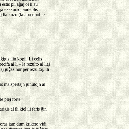
stis pli aĝaj ol li aŭ
neja ekskurso, aŭdeblis
kaj lia kuzo (knabo duoble
ĝigis ilin kopii. Li celis
ifa al li – la rezulto al liaj
 juĝas nur per rezultoj, ili
gis malspertajn junulojn al
e plej forte.”
gis al ili kiel ili faris ĝin
moras iam dum kriketo vidi