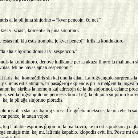
ntris al la pli juna sinjorino – “kvar pencojn, ĉu ne?”
kiel vi scias”, komentis la juna sinjorino.
 estas mi, kiu estis trompita je kvar pencoj”, kriis la konduktoro.
“la alia sinjorino donis al vi sespencon.”
ondis la konduktoro, denove indikante per la akuza fingro la maljunan s
 volas. Mi ne havas ajnan sespencon.”
li faris, kaj kontraŭdiris sin kaj unu la alian. La ruĝvangulo surprenis la
lly Circus estis atingita, tri pasaĝeroj ekplendis pri la malĝentila lingva
on kaj skribis la nomojn kaj adresojn de la du sinjorinoj, celante proce
us, sed la ruĝvangulo ne permesis tion al ili); la pli juna sinjorino konvi
, kaj la pli aĝa sinjorino ploradis.
lu iris al la stacio Charing Cross. Ĉe giĉeto ni eksciis, ke ni celis la sa
kvar pencoj la tutan vojon.
kaj li afable esprimis ĝojon pri la malkovro, ke ni estis proksimaj najb
i ege enuigis min, kaj mi, laŭ mia kapablo, klopodis eviti lin. Poste mi eksc
nsultis lin.