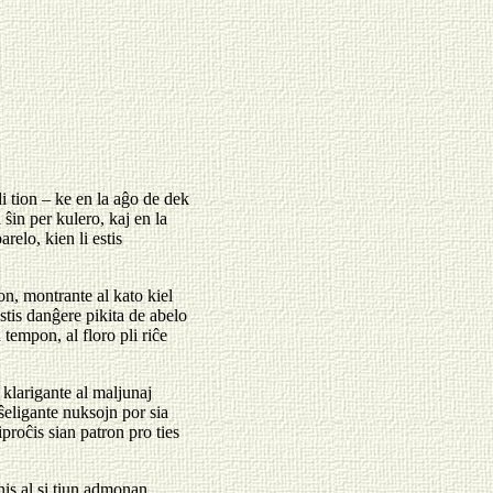
i tion – ke en la aĝo de dek
 ŝin per kulero, kaj en la
relo, kien li estis
on, montrante al kato kiel
stis danĝere pikita de abelo
 tempon, al floro pli riĉe
 klarigante al maljunaj
ŝeligante nuksojn por sia
riproĉis sian patron pro ties
enis al si tiun admonan