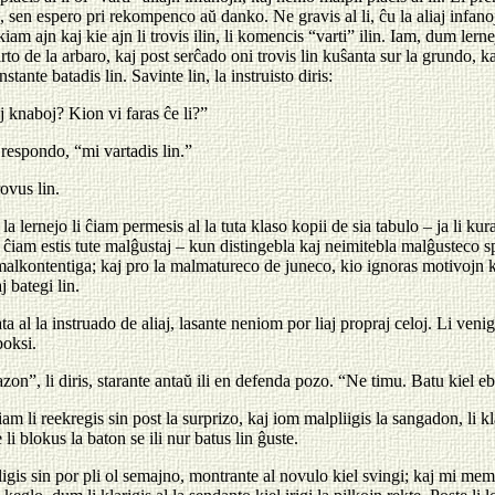
en espero pri rekompenco aŭ danko. Ne gravis al li, ĉu la aliaj infanoj e
 kiam ajn kaj kie ajn li trovis ilin, li komencis “varti” ilin. Iam, dum ler
rto de la arbaro, kaj post serĉado oni trovis lin kuŝanta sur la grundo, 
nstante batadis lin. Savinte lin, la instruisto diris:
aj knaboj? Kion vi faras ĉe li?”
 respondo, “mi vartadis lin.”
rovus lin.
la lernejo li ĉiam permesis al la tuta klaso kopii de sia tabulo – ja li kura
 ĉiam estis tute malĝustaj – kun distingebla kaj neimitebla malĝusteco spec
malkontentiga; kaj pro la malmatureco de juneco, kio ignoras motivojn kaj
j bategi lin.
ta al la instruado de aliaj, lasante neniom por liaj propraj celoj. Li veni
boksi.
zon”, li diris, starante antaŭ ili en defenda pozo. “Ne timu. Batu kiel ebl
iam li reekregis sin post la surprizo, kaj iom malpliigis la sangadon, li klari
 li blokus la baton se ili nur batus lin ĝuste.
ligis sin por pli ol semajno, montrante al novulo kiel svingi; kaj mi me