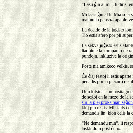
“Lasu ĝin al mi”, li diris, 
Mi lasis ĝin al li. Mia sol
malmulta penso-kapablo verŝ
La decido de la juĝisto iom 
Tio estis afero por pli super
La sekva juĝisto estis afabl
liaopinie la kompanio ne ra
pundojn, inkluzive la origi
Poste nia amikeco velkis, se
Ĉe ĉiaj festoj li estis apart
penadis por la plezuro de a
Unu kristnaskan posttagmezo
de seĝoj en la mezo de la 
sur la plej proksiman seĝon
kiuj plu restis. Mi staris ĉ
demandis lin, kion celis la
“Ne demandu min”, li respo
taskludojn post ĉi tio.”