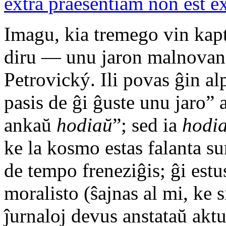
extra praesentiam non est e
Imagu, kia tremego vin kapt
diru — unu jaron malnovan 
Petrovický. Ili povas ĝin al
pasis de ĝi ĝuste unu jaro” a
ankaŭ
hodiaŭ
”; sed ia
hodi
ke la kosmo estas falanta su
de tempo freneziĝis; ĝi estu
moralisto (ŝajnas al mi, ke 
ĵurnaloj devus anstataŭ aktu