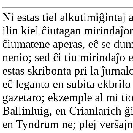
Ni estas tiel alkutimiĝintaj a
ilin kiel ĉiutagan mirindaĵon
ĉiumatene aperas, eĉ se dum
nenio; sed ĉi tiu mirindaĵo 
estas skribonta pri la ĵurna
eĉ leganto en subita ekbril
gazetaro; ekzemple al mi tio
Ballinluig, en Crianlarich 
en Tyndrum ne; plej verŝajn