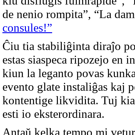
kiu disflugis fulmrapide”, 
de nenio rompita”, “La dam
consules!”
Ĉiu tia stabiliĝinta diraĵo p
estas siaspeca ripozejo en 
kiun la leganto povas kunka
evento glate instaliĝas kaj 
kontentige likvidita. Tuj ki
esti io eksterordinara.
Antaŭ kelka tempo mi veturi