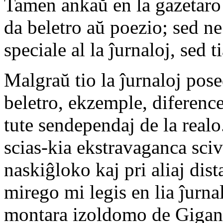
Tamen ankaŭ en la gazetaro
da beletro aŭ poezio; sed ne 
speciale al la ĵurnaloj, sed ti
Malgraŭ tio la ĵurnaloj pos
beletro, ekzemple, diference
tute sendependaj de la realo
scias-kia ekstravaganca sci
naskiĝloko kaj pri aliaj dis
mirego mi legis en lia ĵurna
montara izoldomo de Gigant