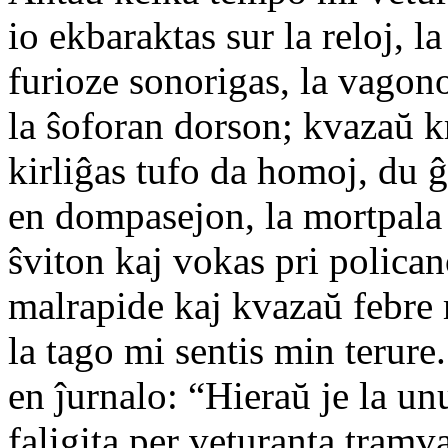
io ekbaraktas sur la reloj, l
furioze sonorigas, la vagono
la ŝoforan dorson; kvazaŭ kr
kirliĝas tufo da homoj, du 
en dompasejon, la mortpala
ŝviton kaj vokas pri polican
malrapide kaj kvazaŭ febre 
la tago mi sentis min terure
en ĵurnalo: “Hieraŭ je la u
faligita per veturanta tramv