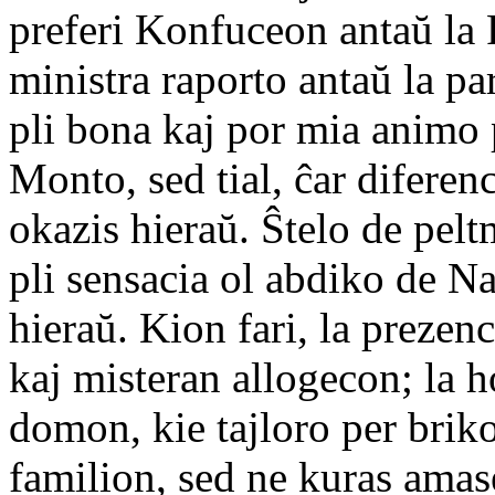
preferi Konfuceon antaŭ la
ministra raporto antaŭ la par
pli bona kaj por mia animo p
Monto, sed tial, ĉar diferen
okazis hieraŭ. Ŝtelo de pelt
pli sensacia ol abdiko de N
hieraŭ. Kion fari, la preze
kaj misteran allogecon; la 
domon, kie tajloro per bri
familion, sed ne kuras amas