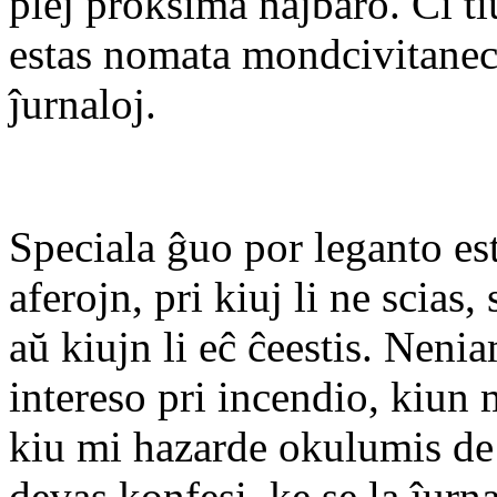
plej proksima najbaro. Ĉi t
estas nomata mondcivitaneco
ĵurnaloj.
Speciala ĝuo por leganto est
aferojn, pri kiuj li ne scias,
aŭ kiujn li eĉ ĉeestis. Neni
intereso pri incendio, kiun m
kiu mi hazarde okulumis de 
devas konfesi, ke se la ĵurn