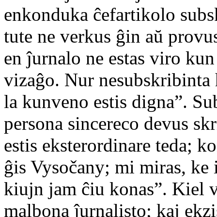
enkonduka ĉefartikolo subskr
tute ne verkus ĝin aŭ provu
en ĵurnalo ne estas viro kun
vizaĝo. Nur nesubskribinta
la kunveno estis digna”. Su
persona sincereco devus skr
estis eksterordinare teda; k
ĝis Vysočany; mi miras, ke 
kiujn jam ĉiu konas”. Kiel vi
malbona ĵurnalisto; kaj ekzis