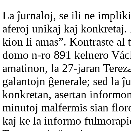
La ĵurnaloj, se ili ne implik
aferoj unikaj kaj konkretaj.
kion li amas”. Kontraste al t
domo n-ro 891 kelnero Václ
amatinon, la 27-jaran Tereza
galantojn ĝenerale; sed la ĵ
konkretan, asertan informon
minutoj malfermis sian flor
kaj ke la informo fulmorapid