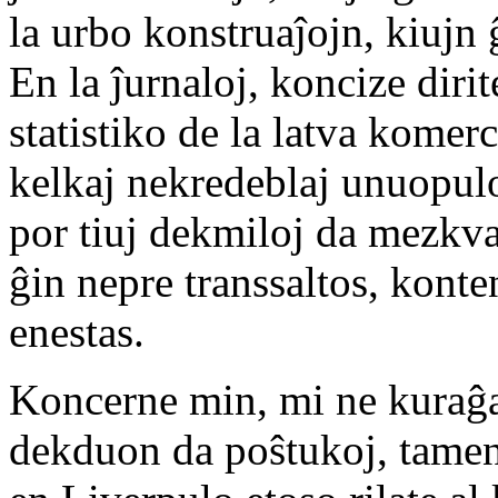
la urbo konstruaĵojn, kiujn
En la ĵurnaloj, koncize dirit
statistiko de la latva komerc
kelkaj nekredeblaj unuopulo
por tiuj dekmiloj da mezkvali
ĝin nepre transsaltos, konten
enestas.
Koncerne min, mi ne kuraĝa
dekduon da poŝtukoj, tamen 