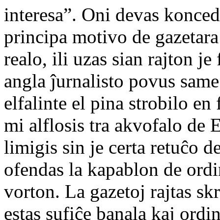
interesa”. Oni devas konced
principa motivo de gazetara
realo, ili uzas sian rajton j
angla ĵurnalisto povus same 
elfalinte el pina strobilo e
mi alflosis tra akvofalo de 
limigis sin je certa retuĉo d
ofendas la kapablon de ordi
vorton. La gazetoj rajtas sk
estas sufiĉe banala kaj ordi