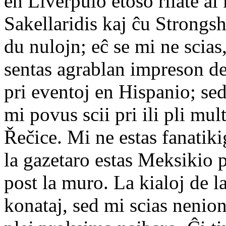
en Liverpulo etoso rilate a
Sakellaridis kaj ĉu Strong
du nulojn; eĉ se mi ne scias
sentas agrablan impreson de
pri eventoj en Hispanio; sed
mi povus scii pri ili pli mu
Řečice. Mi ne estas fanatik
la gazetaro estas Meksikio 
post la muro. La kialoj de l
konataj, sed mi scias nenion