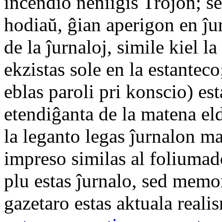
incendio neniigis Trojon; se
hodiaŭ, ĝian aperigon en ĵu
de la ĵurnaloj, simile kiel 
ekzistas sole en la estanteco
eblas paroli pri konscio) est
etendiĝanta de la matena eld
la leganto legas ĵurnalon m
impreso similas al foliumad
plu estas ĵurnalo, sed memo
gazetaro estas aktuala reali