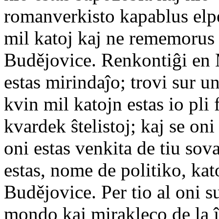
romanverkisto kapablus elpe
mil katoj kaj ne rememorus 
Budějovice. Renkontiĝi en
estas mirindaĵo; trovi sur 
kvin mil katojn estas io pli 
kvardek ŝtelistoj; kaj se on
oni estas venkita de tiu sov
estas, nome de politiko, ka
Budějovice. Per tio al oni su
mondo kaj mirakleco de la ĵ