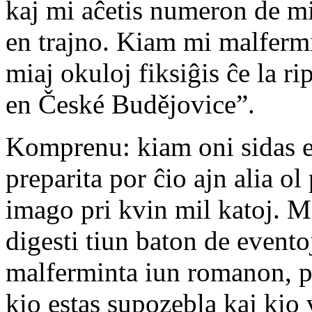
kaj mi aĉetis numeron de mi
en trajno. Kiam mi malferm
miaj okuloj fiksiĝis ĉe la ri
en České Budějovice”.
Komprenu: kiam oni sidas en
preparita por ĉio ajn alia o
imago pri kvin mil katoj. Mi
digesti tiun baton de evento
malferminta iun romanon, p
kio estas supozebla kaj kio