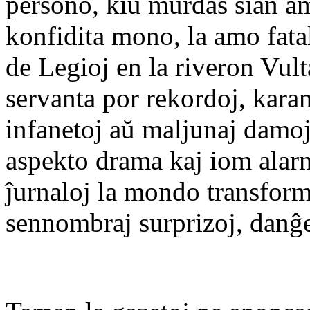
persono, kiu murdas sian am
konfidita mono, la amo fata
de Legioj en la riveron Vult
servanta por rekordoj, kara
infanetoj aŭ maljunaj damoj.
aspekto drama kaj iom alar
ĵurnaloj la mondo transfor
sennombraj surprizoj, danĝe