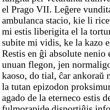
el Prago VII. Leĝere vundita 
ambulanca stacio, kie li ric
mi estis liberigita el la tort
subite mi vidis, ke la kazo 
Restis en ĝi absolute nenio e
unuan flegon, jen normaligo
kaoso, do tial, ĉar ankoraŭ n
la tutan epizodon proksimu
agado de la eterneco estis 
fulmorapide disportiĝis inf