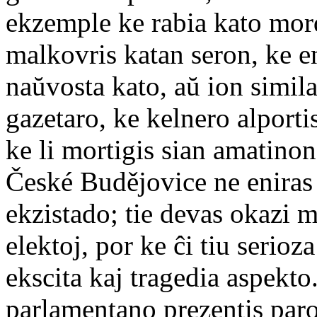
ekzemple ke rabia kato mordi
malkovris katan seron, ke e
naŭvosta kato, aŭ ion simil
gazetaro, ke kelnero alportis
ke li mortigis sian amatinon
České Budějovice ne eniras 
ekzistado; tie devas okazi 
elektoj, por ke ĉi tiu serio
ekscita kaj tragedia aspekto
parlamentano prezentis paro