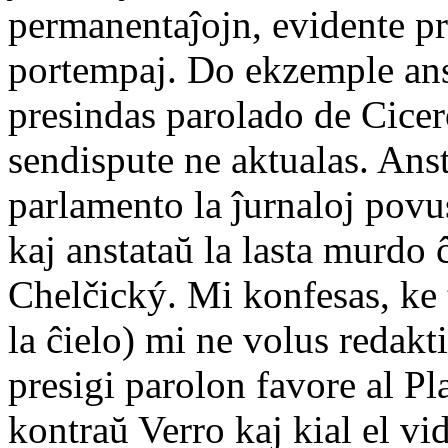
permanentaĵojn, evidente pr
portempaj. Do ekzemple ans
presindas parolado de Cicer
sendispute ne aktualas. Anst
parlamento la ĵurnaloj povus
kaj anstataŭ la lasta murdo 
Chelčický. Mi konfesas, ke 
la ĉielo) mi ne volus redakt
presigi parolon favore al Pl
kontraŭ Verro kaj kial el v