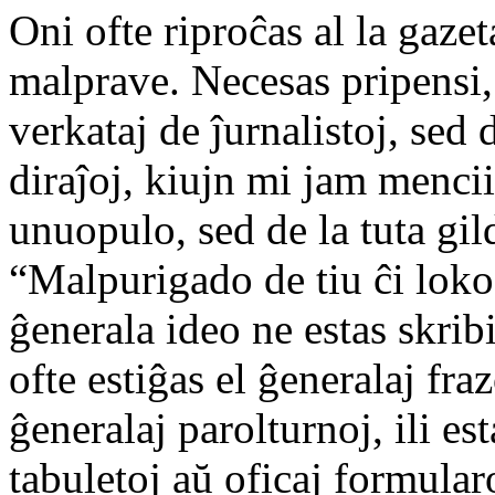
Oni ofte riproĉas al la gaz
malprave. Necesas pripensi,
verkataj de ĵurnalistoj, sed 
diraĵoj, kiujn mi jam mencii
unuopulo, sed de la tuta gil
“Malpurigado de tiu ĉi loko
ĝenerala ideo ne estas skribi
ofte estiĝas el ĝeneralaj fra
ĝeneralaj parolturnoj, ili e
tabuletoj aŭ oficaj formular