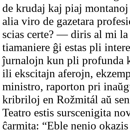
de krudaj kaj piaj montanoj 
alia viro de gazetara profesi
scias certe? — diris al mi l
tiamaniere ĝi estas pli inte
ĵurnalojn kun pli profunda
ili ekscitajn aferojn, ekzem
ministro, raporton pri inaŭg
kribriloj en Rožmitál aŭ se
Teatro estis surscenigita n
ĉarmita: “Eble nenio okazis t