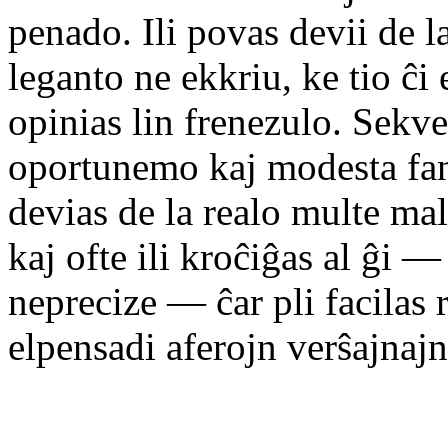
penado. Ili povas devii de la 
leganto ne ekkriu, ke tio ĉi 
opinias lin frenezulo. Sekve
oportunemo kaj modesta fant
devias de la realo multe mal
kaj ofte ili kroĉiĝas al ĝi 
neprecize — ĉar pli facilas 
elpensadi aferojn verŝajnajn