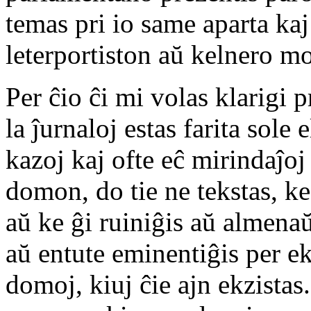
temas pri io same aparta ka
leterportiston aŭ kelnero m
Per ĉio ĉi mi volas klarigi
la ĵurnaloj estas farita sole 
kazoj kaj ofte eĉ mirindaĵoj
domon, do tie ne tekstas, ke
aŭ ke ĝi ruiniĝis aŭ almena
aŭ entute eminentiĝis per ek
domoj, kiuj ĉie ajn ekzistas