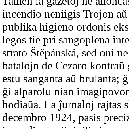
Tamen la gazetoj ne anoncas 
incendio neniigis Trojon aŭ
publika higieno ordonis eks
legos tie pri sangoplena inte
strato Štěpánská, sed oni ne
batalojn de Cezaro kontraŭ 
estu sanganta aŭ brulanta; ĝ
ĝi alparolu nian imagipovon,
hodiaŭa. La ĵurnaloj rajtas 
decembro 1924, pasis precize