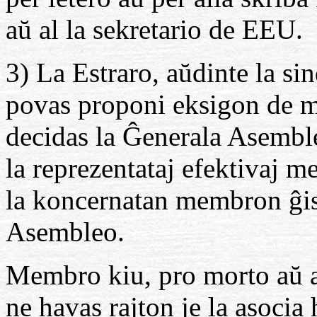
aŭ al la sekretario de EEU.
3) La Estraro, aŭdinte la si
povas proponi eksigon de m
decidas la Ĝenerala Asemble
la reprezentataj efektivaj m
la koncernatan membron ĝis
Asembleo.
Membro kiu, pro morto aŭ al
ne havas rajton je la asocia 