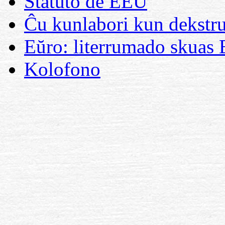
Statuto de EEU
Ĉu kunlabori kun dekstru
Eŭro: literrumado skuas 
Kolofono