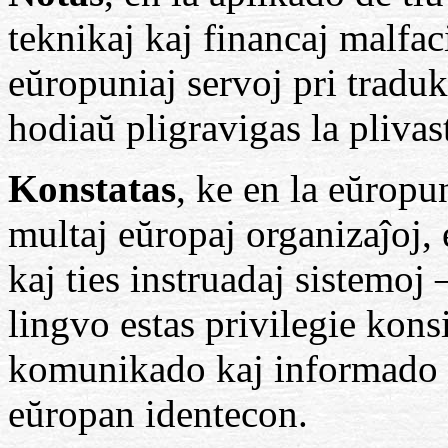
teknikaj kaj financaj malfaci
eŭropuniaj servoj pri traduk
hodiaŭ pligravigas la pliva
Konstatas
, ke en la eŭropu
multaj eŭropaj organizaĵoj,
kaj ties instruadaj sistemoj
lingvo estas privilegie kons
komunikado kaj informado 
eŭropan identecon.