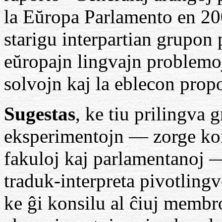
la Eŭropa Parlamento en 20
starigu interpartian grupon 
eŭropajn lingvajn problemoj
solvojn kaj la eblecon prop
Sugestas
, ke tiu prilingva 
eksperimentojn — zorge kon
fakuloj kaj parlamentanoj 
traduk-interpreta pivotling
ke ĝi konsilu al ĉiuj membro