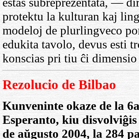
estas subreprezentata, — di
protektu la kulturan kaj lin
modeloj de plurlingveco por
edukita tavolo, devus esti tr
konscias pri tiu ĉi dimensi
Rezolucio de Bilbao
Kunveninte okaze de la 6
Esperanto, kiu disvolviĝis
de aŭgusto 2004, la 284 pa