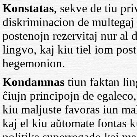
Konstatas
, sekve de tiu pr
diskriminacion de multegaj
postenojn rezervitaj nur al 
lingvo, kaj kiu tiel iom post
hegemonion.
Kondamnas
tiun faktan li
ĉiujn principojn de egaleco
kiu maljuste favoras iun ma
kaj el kiu aŭtomate fontas k
politika superregado kaj ma