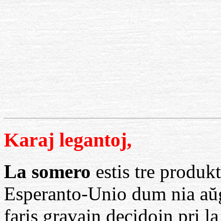
Karaj legantoj,
La somero
estis tre produk
Esperanto-Unio dum nia aŭ
faris gravajn decidojn pri la