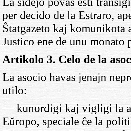
La sidejo povas esti transigi
per decido de la Estraro, ap
Ŝtatgazeto kaj komunikota a
Justico ene de unu monato p
Artikolo 3. Celo de la asoc
La asocio havas jenajn nepro
utilo:
— kunordigi kaj vigligi la 
Eŭropo, speciale ĉe la politi