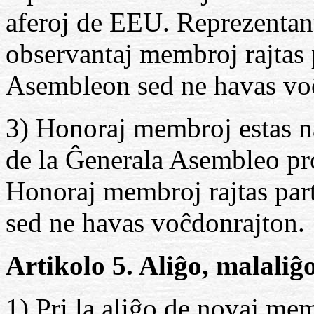
aferoj de EEU. Reprezentant
observantaj membroj rajtas 
Asembleon sed ne havas vo
3) Honoraj membroj estas nat
de la Ĝenerala Asembleo pro
Honoraj membroj rajtas par
sed ne havas voĉdonrajton.
Artikolo 5. Aliĝo, malaliĝo
1) Pri la aliĝo de novaj me