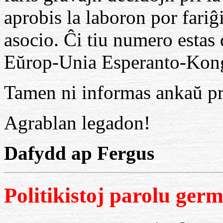
aprobis la laboron por fariĝi
asocio. Ĉi tiu numero estas d
Eŭrop-Unia Esperanto-Kon
Tamen ni informas ankaŭ pri
Agrablan legadon!
Dafydd ap Fergus
Politikistoj parolu ger