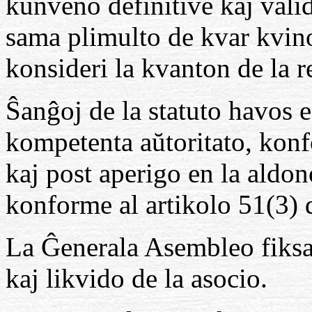
kunveno definitive kaj valid
sama plimulto de kvar kvino
konsideri la kvanton de la 
Ŝanĝoj de la statuto havos 
kompetenta aŭtoritato, konfo
kaj post aperigo en la aldon
konforme al artikolo 51(3) d
La Ĝenerala Asembleo fiksa
kaj likvido de la asocio.