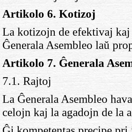
Artikolo 6. Kotizoj
La kotizojn de efektivaj ka
Ĝenerala Asembleo laŭ prop
Artikolo 7. Ĝenerala Ase
7.1. Rajtoj
La Ĝenerala Asembleo havas 
celojn kaj la agadojn de la 
Ĝi kompetentas precipe pri j