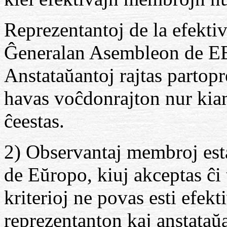
Reprezentantoj de la efektiv
Ĝeneralan Asembleon de E
Anstataŭantoj rajtas partop
havas voĉdonrajton nur kiam
ĉeestas.
2) Observantaj membroj esta
de Eŭropo, kiuj akceptas ĉi t
kriterioj ne povas esti efe
reprezentanton kaj anstataŭ