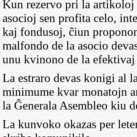
Kun rezervo pri la artikoloj
asocioj sen profita celo, int
kaj fondusoj, ĉiun proponon 
malfondo de la asocio devas
unu kvinono de la efektivaj
La estraro devas konigi al 
minimume kvar monatojn an
la Ĝenerala Asembleo kiu de
La kunvoko okazas per letero