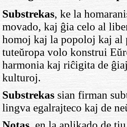
Substrekas
, ke la homarani
movado, kaj ĝia celo al libe
homoj kaj la popoloj kaj al
tuteŭropa volo konstrui Eŭ
harmonia kaj riĉigita de ĝia
kulturoj.
Substrekas
sian firman subt
lingva egalrajteco kaj de n
Notas
, en la aplikado de ti