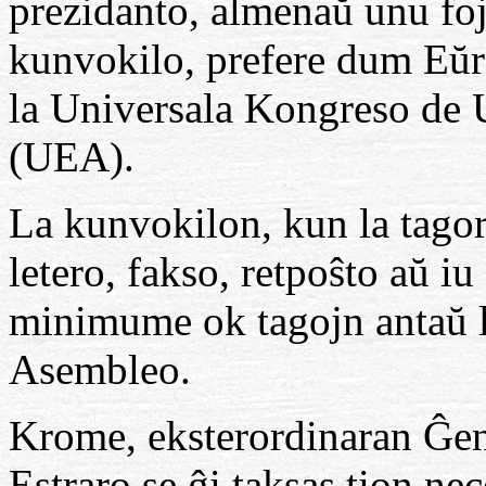
prezidanto, almenaŭ unu fojo
kunvokilo, prefere dum Eŭ
la Universala Kongreso de 
(UEA).
La kunvokilon, kun la tagor
letero, fakso, retpoŝto aŭ iu
minimume ok tagojn antaŭ l
Asembleo.
Krome, eksterordinaran Ĝe
Estraro se ĝi taksas tion ne