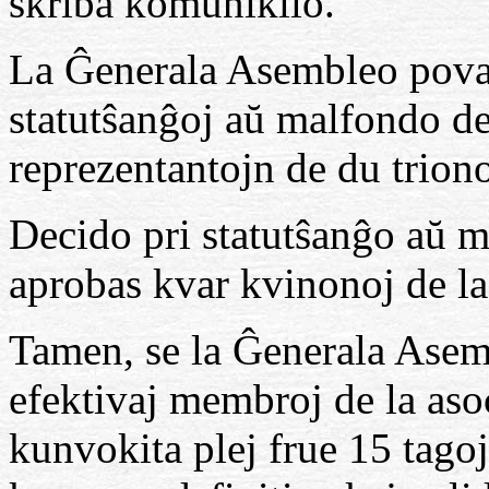
skriba komunikilo.
La Ĝenerala Asembleo povas 
statutŝanĝoj aŭ malfondo de
reprezentantojn de du trion
Decido pri statutŝanĝo aŭ m
aprobas kvar kvinonoj de la
Tamen, se la Ĝenerala Asem
efektivaj membroj de la aso
kunvokita plej frue 15 tago