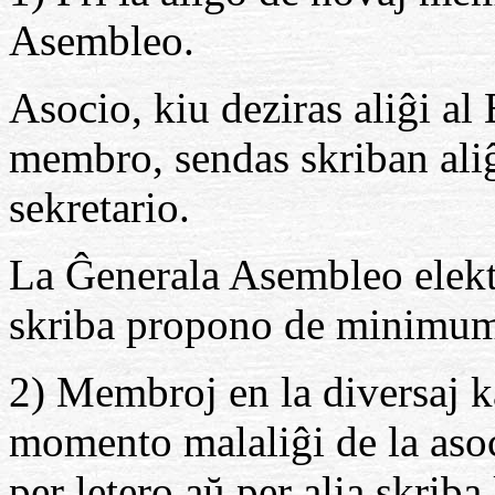
Asembleo.
Asocio, kiu deziras aliĝi al
membro, sendas skriban aliĝ
sekretario.
La Ĝenerala Asembleo elek
skriba propono de minimume
2) Membroj en la diversaj ka
momento malaliĝi de la aso
per letero aŭ per alia skrib