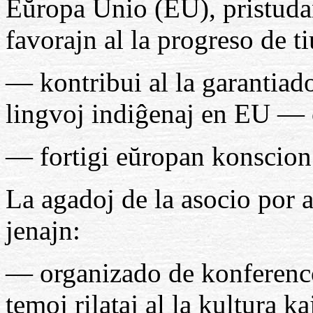
Eŭropa Unio (EU), pristuda
favorajn al la progreso de ti
— kontribui al la garantiado
lingvoj indiĝenaj en EU — of
— fortigi eŭropan konscion 
La agadoj de la asocio por a
jenajn:
— organizado de konferenco
temoj rilataj al la kultura k