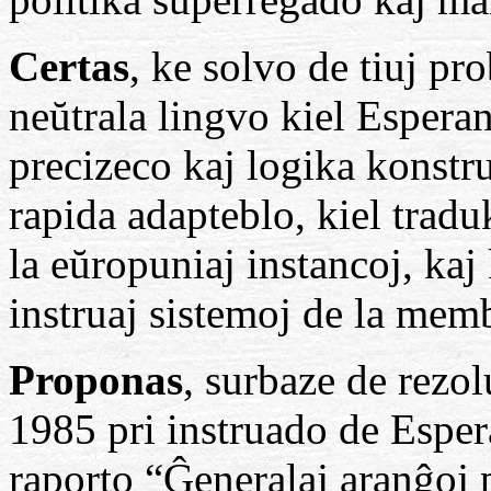
Certas
, ke solvo de tiuj pr
neŭtrala lingvo kiel Esperan
precizeco kaj logika konst
rapida adapteblo, kiel tradu
la eŭropuniaj instancoj, kaj 
instruaj sistemoj de la memb
Proponas
, surbaze de rezo
1985 pri instruado de Esper
raporto “Ĝeneralaj aranĝoj 