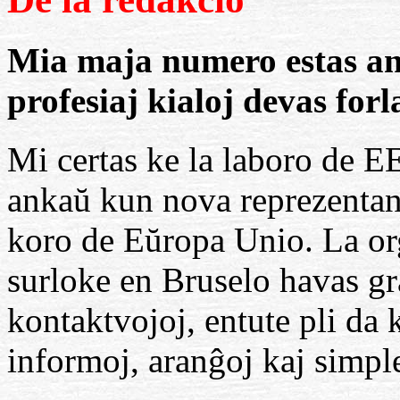
Mia maja numero estas an
profesiaj kialoj devas forl
Mi certas ke la laboro de E
ankaŭ kun nova reprezentant
koro de Eŭropa Unio. La o
surloke en Bruselo havas g
kontaktvojoj, entute pli da 
informoj, aranĝoj kaj simple