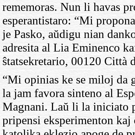
rememoras. Nun li havas p
esperantistaro: “Mi proponas
je Pasko, aŭdigu nian danko
adresita al Lia Eminenco k
ŝtatsekretario, 00120 Città 
“Mi opinias ke se miloj da g
la jam favora sinteno al Es
Magnani. Laŭ li la iniciato 
pripensi eksperimenton kaj 
katolika eklezio apoge de p