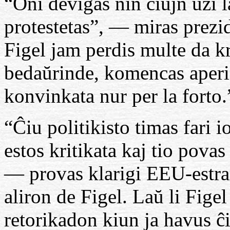
“Oni devigas nin ĉiujn uzi l
protestetas”, — miras prez
Figel jam perdis multe da kr
bedaŭrinde, komencas aperi k
konvinkata nur per la forto.
“Ĉiu politikisto timas fari io
estos kritikata kaj tio pova
— provas klarigi EEU-estra
aliron de Figel. Laŭ li Figel
retorikadon kiun ja havus ĉi