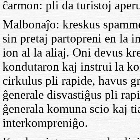
ĉarmon: pli da turistoj aper
Malbonaĵo: kreskus spammes
sin pretaj partopreni en la 
ion al la aliaj. Oni devus kr
kondutaron kaj instrui la ko
cirkulus pli rapide, havus 
ĝenerale disvastiĝus pli ra
ĝenerala komuna scio kaj ti
interkompreniĝo.