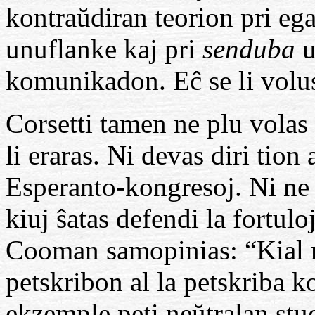
kontraŭdiran teorion pri ega
unuflanke kaj pri
senduba
u
komunikadon. Eĉ se li volus,
Corsetti tamen ne plu volas 
li eraras. Ni devas diri tion 
Esperanto-kongresoj. Ni ne a
kiuj ŝatas defendi la fortul
Cooman samopinias: “Kial n
petskribon al la petskriba
ekzemple peti neŭtralan stu