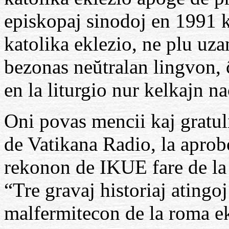
episkopaj sinodoj en 1991 ka
katolika eklezio, ne plu uza
bezonas neŭtralan lingvon, ĉ
en la liturgio nur kelkajn n
Oni povas mencii kaj gratul
de Vatikana Radio, la aprobo
rekonon de IKUE fare de la 
“Tre gravaj historiaj atingo
malfermitecon de la roma ekl