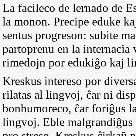
La facileco de lernado de E
la monon. Precipe eduke kaj
sentus progreson: subite ma
partoprenu en la internacia 
rimedojn por edukiĝo kaj l
Kreskus intereso por diversaj
rilatas al lingvoj, ĉar ni di
bonhumoreco, ĉar foriĝus la
lingvoj. Eble malgrandiĝus 
pro streso. Kreskus ĉirkaŭ n