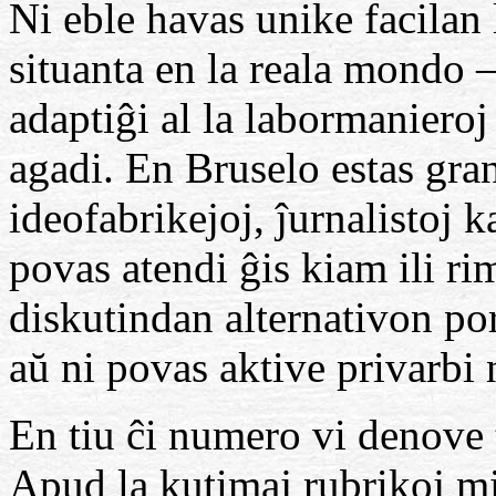
Ni eble havas unike facilan
situanta en la reala mondo 
adaptiĝi al la labormanieroj 
agadi. En Bruselo estas gra
ideofabrikejoj, ĵurnalistoj k
povas atendi ĝis kiam ili r
diskutindan alternativon po
aŭ ni povas aktive privarbi
En tiu ĉi numero vi denove
Apud la kutimaj rubrikoj mi 