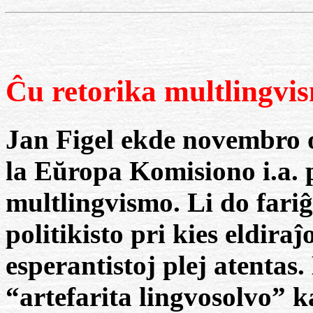
Ĉu retorika multlingvi
Jan Figel ekde novembro 
la Eŭropa Komisiono i.a. 
multlingvismo. Li do fariĝ
politikisto pri kies eldiraĵ
esperantistoj plej atentas.
“artefarita lingvosolvo” k