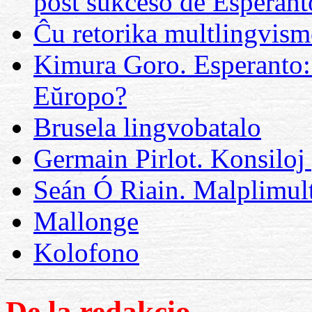
post sukceso de Esperant
Ĉu retorika multlingvis
Kimura Goro. Esperanto:
Eŭropo?
Brusela lingvobatalo
Germain Pirlot. Konsiloj 
Seán Ó Riain. Malplimult
Mallonge
Kolofono
De la redakcio