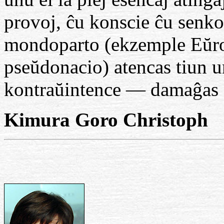
provoj, ĉu konscie ĉu senko
mondoparto (ekzemple Eŭr
pseŭdonacio) atencas tiun u
kontraŭintence — damaĝas 
Kimura Goro Christoph