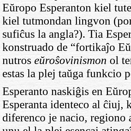
Eŭropo Esperanton kiel tute
kiel tutmondan lingvon (po
sufiĉus la angla?). Tia Espe
konstruado de “fortikaĵo Eŭ
nutros
eŭroŝovinismon
ol te
estas la plej taŭga funkcio 
Esperanto naskiĝis en Eŭrop
Esperanta identeco al ĉiuj, 
diferenco je nacio, regiono 
unu el la plej esencaj atin