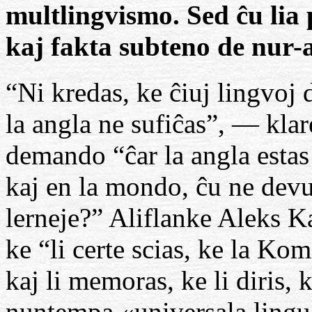
multlingvismo. Sed ĉu lia 
kaj fakta subteno de nur
“Ni kredas, ke ĉiuj lingvoj
la angla ne sufiĉas”, — klare
demando “ĉar la angla esta
kaj en la mondo, ĉu ne devus
lerneje?” Aliflanke Aleks 
ke “li certe scias, ke la Ko
kaj li memoras, ke li diris,
nuntempa «universala lingu