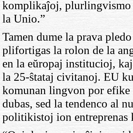
komplikaĵoj, plurlingvismo e
la Unio.”
Tamen dume la prava pledo
plifortigas la rolon de la a
en la eŭropaj institucioj, ka
la 25-ŝtataj civitanoj. EU k
komunan lingvon por efike f
dubas, sed la tendenco al n
politikistoj ion entreprenas 