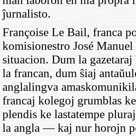
ĵurnalisto.
Françoise Le Bail, franca p
komisionestro José Manuel B
situacion. Dum la gazetaraj 
la francan, dum ŝiaj antaŭul
anglalingva amaskomunikila
francaj kolegoj grumblas ke 
plendis ke lastatempe plura
la angla — kaj nur horojn p