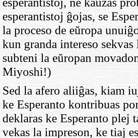
esperantistoj, ne kaŭzas pr
esperantistoj ĝojas, se Espe
la proceso de eŭropa unuiĝo
kun granda intereso sekvas 
subteni la eŭropan movadon
Miyoshi!)
Sed la afero aliiĝas, kiam i
ke Esperanto kontribuas por
deklaras ke Esperanto plej t
vekas la impreson, ke tiaj e