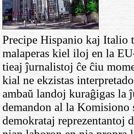
Precipe Hispanio kaj Italio 
malaperas kiel iloj en la E
tieaj ĵurnalistoj ĉe ĉiu mo
kial ne ekzistas interpretado 
ambaŭ landoj kuraĝigas la ĵu
demandon al la Komisiono s
demokrataj reprezentantoj d
nian laboron en nia propra 