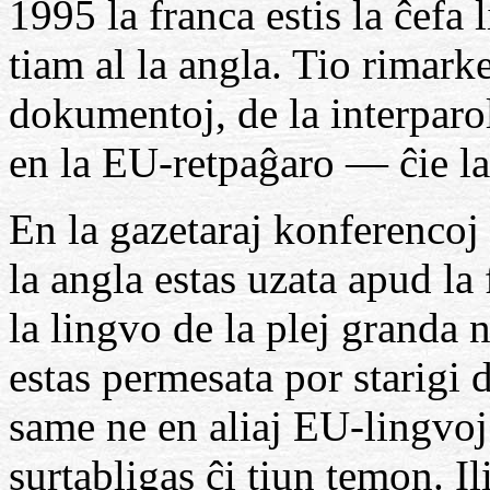
1995 la franca estis la ĉefa
tiam al la angla. Tio rimark
dokumentoj, de la interparo
en la EU-retpaĝaro — ĉie l
En la gazetaraj konferenco
la angla estas uzata apud l
la lingvo de la plej granda n
estas permesata por starig
same ne en aliaj EU-lingvoj
surtabligas ĉi tiun temon. Il