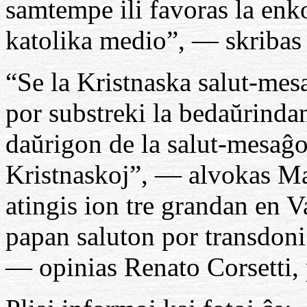
samtempe ili favoras la en
katolika medio”, — skribas
“Se la Kristnaska salut-mes
por substreki la bedaŭrindan
daŭrigon de la salut-mesaĝo
Kristnaskoj”, — alvokas Ma
atingis ion tre grandan en Va
papan saluton por transdoni
— opinias Renato Corsetti,