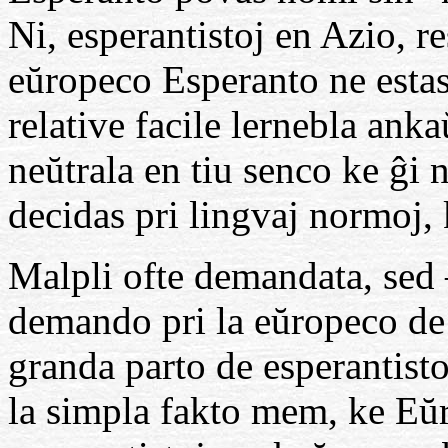
Ni, esperantistoj en Azio, r
eŭropeco Esperanto ne estas
relative facile lernebla ank
neŭtrala en tiu senco ke ĝi
decidas pri lingvaj normoj, 
Malpli ofte demandata, sed 
demando pri la eŭropeco d
granda parto de esperantist
la simpla fakto mem, ke Eŭ