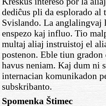
Kreskus intereso por la alia
dediĉus pli da esplorado al t
Svislando. La anglalingvaj 
enspezo kaj influo. Tio malp
multaj aliaj instruistoj el a
postenon. Eble tiun gradon 
havus neniam. Kaj dum ni su
internacian komunikadon per
subskribanto.
Spomenka Štimec