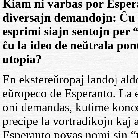
Kiam ni varbas por Espera
diversajn demandojn: Ĉu 
esprimi siajn sentojn per “
ĉu la ideo de neŭtrala pon
utopia?
En ekstereŭropaj landoj ald
eŭropeco de Esperanto. La e
oni demandas, kutime konce
precipe la vortradikojn kaj
Esperanto povas nomi sin “n