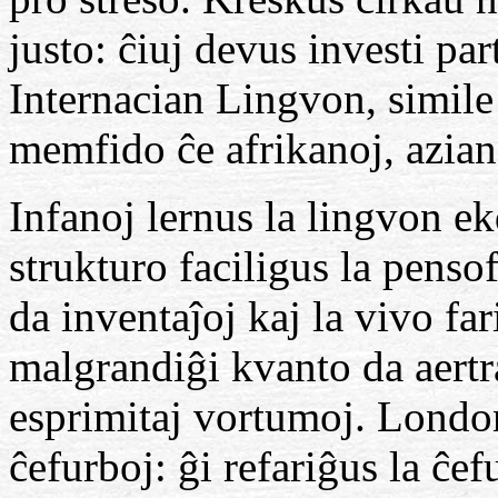
justo: ĉiuj devus investi par
Internacian Lingvon, simile
memfido ĉe afrikanoj, azian
Infanoj lernus la lingvon e
strukturo faciligus la penso
da inventaĵoj kaj la vivo fa
malgrandiĝi kvanto da aertra
esprimitaj vortumoj. London
ĉefurboj: ĝi refariĝus la ĉe