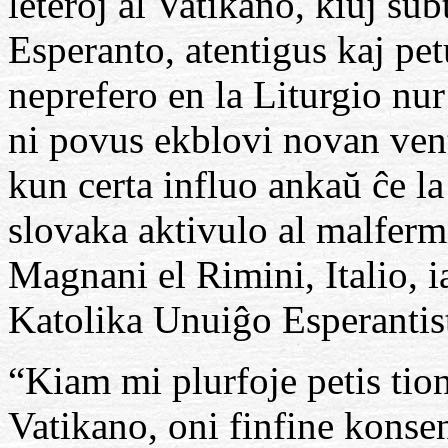
leteroj al Vatikano, kiuj su
Esperanto, atentigus kaj pet
neprefero en la Liturgio nur
ni povus ekblovi novan vent
kun certa influo ankaŭ ĉe la 
slovaka aktivulo al malfermi
Magnani el Rimini, Italio, i
Katolika Unuiĝo Esperantis
“Kiam mi plurfoje petis tion
Vatikano, oni finfine konsen