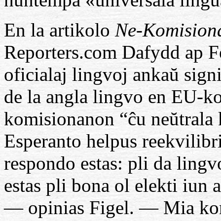
En la artikolo
Ne-Komision
Reporters.com Dafydd ap Fe
oficialaj lingvoj ankaŭ sig
de la angla lingvo en EU-ko
komisionanon “ĉu neŭtrala ka
Esperanto helpus reekvilibr
respondo estas: pli da lingvo
estas pli bona ol elekti iun
— opinias Figel. — Mia kon