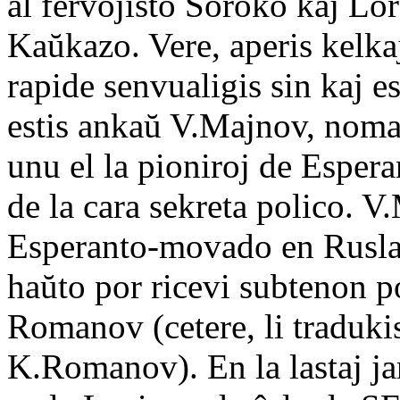
al fervojisto Soroko kaj Lo
Kaŭkazo. Vere, aperis kelkaj
rapide senvualigis sin kaj es
estis ankaŭ V.Majnov, noma
unu el la pioniroj de Esper
de la cara sekreta polico. V
Esperanto-movado en Ruslan
haŭto por ricevi subtenon p
Romanov (cetere, li traduk
K.Romanov). En la lastaj j