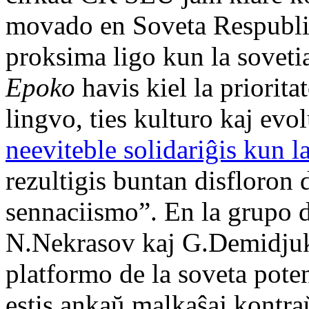
movado en Soveta Respublik
proksima ligo kun la soveti
Epoko
havis kiel la priorit
lingvo, ties kulturo kaj evo
neeviteble solidariĝis kun l
rezultigis buntan disfloron 
sennaciismo”. En la grupo 
N.Nekrasov kaj G.Demidjuk 
platformo de la soveta pote
estis ankaŭ malkaŝaj kontra