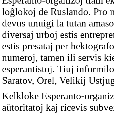
Esperanto-organizoj tiam e
loĝlokoj de Ruslando. Pro 
devus unuigi la tutan amason
diversaj urboj estis entrepre
estis presataj per hektograf
numeroj, tamen ili servis kie
esperantistoj. Tiuj informil
Saratov, Orel, Velikij Ustj
Kelkloke Esperanto-organizoj
aŭtoritatoj kaj ricevis sub