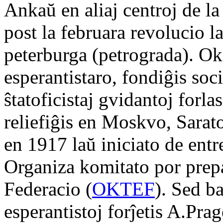
Ankaŭ en aliaj centroj de l
post la februara revolucio la 
peterburga (petrograda). Oka
esperantistaro, fondiĝis soci
ŝtatoficistaj gvidantoj forl
reliefiĝis en Moskvo, Sara
en 1917 laŭ iniciato de entr
Organiza komitato por prep
Federacio (
OKTEF
). Sed b
esperantistoj forĵetis A.Pra