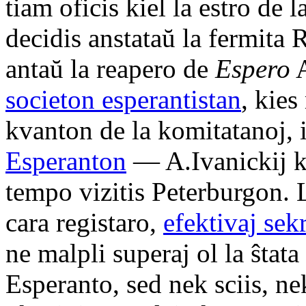
tiam oficis kiel la estro de
decidis anstataŭ la fermita
antaŭ la reapero de
Espero
A
societon esperantistan
, kies
kvanton de la komitatanoj, 
Esperanton
— A.Ivanickij k
tempo vizitis Peterburgon. L
cara registaro,
efektivaj sekr
ne malpli superaj ol la ŝtata
Esperanto, sed nek sciis, n