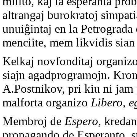
milito, kaj la esperanta pro
altrangaj burokratoj simpat
unuiĝintaj en la Petrograda 
menciite, mem likvidis sian
Kelkaj novfonditaj organiz
siajn agadprogramojn. Krom
A.Postnikov, pri kiu ni jam 
malforta organizo
Libero, e
Membroj de
Espero
, kredan
propagando de Esperanto, st