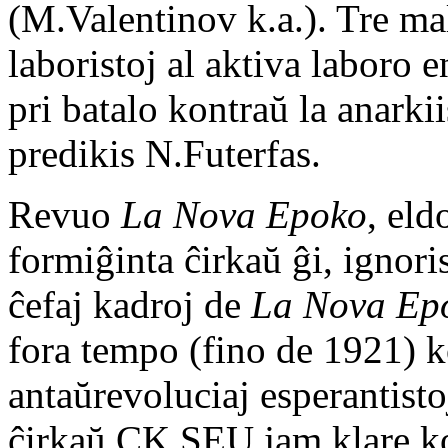
(M.Valentinov k.a.). Tre mal
laboristoj al aktiva laboro 
pri batalo kontraŭ la anarkii
predikis N.Futerfas.
Revuo
La Nova Epoko
, eld
formiĝinta ĉirkaŭ ĝi, ignori
ĉefaj kadroj de
La Nova Ep
fora tempo (fino de 1921) k
antaŭrevoluciaj esperantist
ĉirkaŭ CK SEU jam klare ko