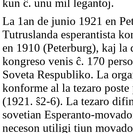
kun ĉ. unu mil legantoj.
La 1an de junio 1921 en Pet
Tutruslanda esperantista k
en 1910 (Peterburg), kaj la
kongreso venis ĉ. 170 person
Soveta Respubliko. La organ
konforme al la tezaro poste
(1921. ŝ2-6). La tezaro difi
sovetian Esperanto-movadon
neceson utiligi tiun movad