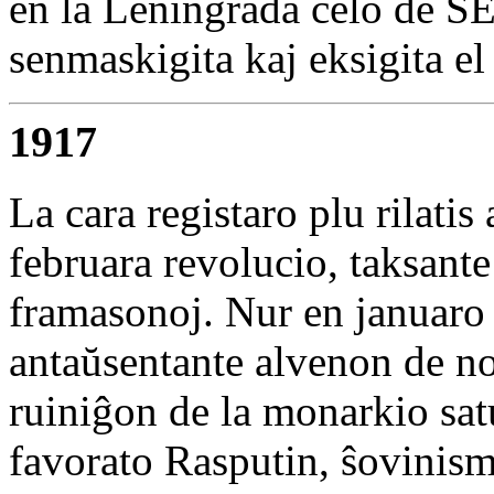
en la Leningrada ĉelo de SEU
senmaskigita kaj eksigita el
1917
La cara registaro plu rilatis
februara revolucio, taksante
framasonoj. Nur en januaro 
antaŭsentante alvenon de no
ruiniĝon de la monarkio satu
favorato Rasputin, ŝovinis