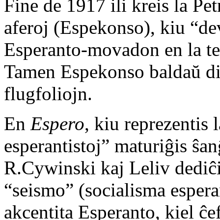
Fine de 1917 ili kreis la Pe
aferoj (Espekonso), kiu “dev
Esperanto-movadon en la te
Tamen Espekonso baldaŭ dis
flugfoliojn.
En
Espero
, kiu reprezentis
esperantistoj” maturiĝis ŝa
R.Cywinski kaj Leliv dediĉi
“seismo” (socialisma espera
akcentita Esperanto, kiel ĉe