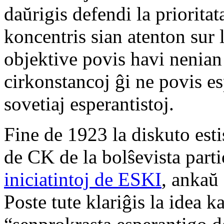
daŭrigis defendi la priorita
koncentris sian atenton sur 
objektive povis havi nenian 
cirkonstancoj ĝi ne povis esp
sovetiaj esperantistoj.
Fine de 1923 la diskuto estis
de CK de la bolŝevista part
iniciatintoj de ESKI
, ankaŭ
Poste tute klariĝis la idea k