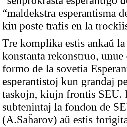
“senprokrasta esperantigo 
“maldekstra esperantisma d
kiu poste trafis en la trockii
Tre komplika estis ankaŭ la
konstanta rekonstruo, unue 
formo de la sovetia Espera
esperantistoj kun grandaj pe
taskojn, kiujn frontis SEU. 
subtenintaj la fondon de SEU
(A.Saĥarov) aŭ estis forigit