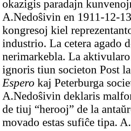
okazigis paradajn kunvenojn
A.Nedoŝivin en 1911-12-13 
kongresoj kiel reprezentant
industrio. La cetera agado de
nerimarkebla. La aktivularo 
ignoris tiun societon Post l
Espero
kaj Peterburga societ
A.Nedoŝivin deklaris malfon
de tiuj “herooj” de la antaŭ
movado estas sufiĉe tipa. A.