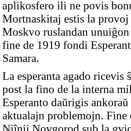
aplikosfero ili ne povis bonu
Mortnaskitaj estis la provo
Moskvo ruslandan unuiĝon d
fine de 1919 fondi Esperan
Samara.
La esperanta agado ricevis 
post la fino de la interna m
Esperanto daŭrigis ankoraŭ 
aktualajn problemojn. Fine 
Niĵnij Novgorod sub la gvi