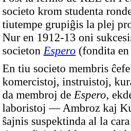
societo krom studenta rondet
tiutempe grupiĝis la plej pr
Nur en 1912-13 oni sukcesis
societon
Espero
(fondita en
En tiu societo membris ĉefe 
komercistoj, instruistoj, kur
da membroj de
Espero
, ekd
laboristoj — Ambroz kaj Ku
ŝajnis suspektinda al la car