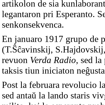
artikolon de sia kunlaborant
legantaron pri Esperanto. Sed
senkonsekvenca.
En januaro 1917 grupo de pe
(T.Ŝĉavinskij, S.Hajdovskij
revuon
Verda Radio
, sed l
taksis tiun iniciaton neĝust
Post la februara revolucio l
sed antaŭ la lando staris vi