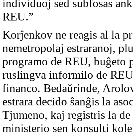
individuoj sed subfosas ank
REU.”
Korĵenkov ne reagis al la pr
nemetropolaj estraranoj, plu
programo de REU, buĝeto po
ruslingva informilo de REU 
financo. Bedaŭrinde, Arolov
estrara decido ŝanĝis la aso
Tjumeno, kaj registris la de 
ministerio sen konsulti kole