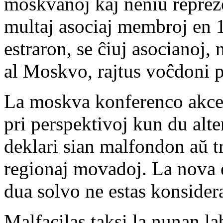
moskvanoj kaj neniu repreze
multaj asociaj membroj en 
estraron, se ĉiuj asocianoj,
al Moskvo, rajtus voĉdoni 
La moskva konferenco akcept
pri perspektivoj kun du alte
deklari sian malfondon aŭ t
regionaj movadoj. La nova e
dua solvo ne estas konsidera
Malfacilas taksi la nunan la