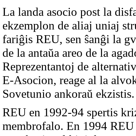
La landa asocio post la disf
ekzemplon de aliaj uniaj s
fariĝis REU, sen ŝanĝi la gv
de la antaŭa areo de la aga
Reprezentantoj de alternati
E-Asocion, reage al la alvo
Sovetunio ankoraŭ ekzistis.
REU en 1992-94 spertis kriz
membrofalo. En 1994 REU ha