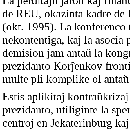
La perditajn jaron kaj fina
de REU, okazinta kadre de 
(okt. 1995). La konferenco t
nekontentiga, kaj la asocia
demision jam antaŭ la kongr
prezidanto Korĵenkov frontis 
multe pli komplike ol antaŭ
Estis aplikitaj kontraŭkriza
prezidanto, utiliginte la s
centroj en Jekaterinburg kaj