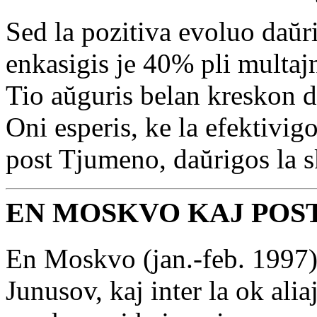
Sed la pozitiva evoluo daŭ
enkasigis je 40% pli multaj
Tio aŭguris belan kreskon 
Oni esperis, ke la efektivigo
post Tjumeno, daŭrigos la 
EN MOSKVO KAJ POSTE
En Moskvo (jan.-feb. 1997)
Junusov, kaj inter la ok alia