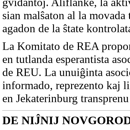
gvidantoj. Aliflanke, la ak
sian malŝaton al la movada 
agadon de la ŝtate kontrolat
La Komitato de REA proponi
en tutlanda esperantista aso
de REU. La unuiĝinta asocio
informado, reprezento kaj l
en Jekaterinburg transprenu
DE NIĴNIJ NOVGORO