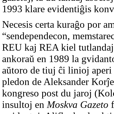
1993 klare evidentiĝis konv
Necesis certa kuraĝo por a
“sendependecon, memstarec
REU kaj REA kiel tutlandaj 
ankoraŭ en 1989 la gvidant
aŭtoro de tiuj ĉi linioj aper
pledon de Aleksander Korĵe
kongreso post du jaroj (Ko
insultoj en
Moskva Gazeto
f