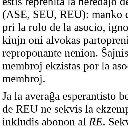
estis reprenita la heredaĵo 
(ASE, SEU, REU): manko de
pri la rolo de la asocio, ig
kiujn oni alvokas partopreni
reproponante nenion. Ŝajnis 
membroj ekzistas por la aso
membroj.
Ja la averaĝa esperantisto b
de REU ne sekvis la ekzem
inkludis abonon al
RE
. Sek