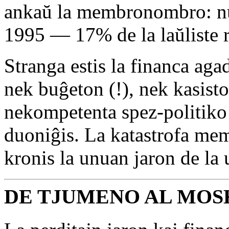
ankaŭ la membronombro: nur 
1995 — 17% de la laŭliste r
Stranga estis la financa agad
nek buĝeton (!), nek kasisto
nekompetenta spez-politiko 
duoniĝis. La katastrofa mem
kronis la unuan jaron de la
DE TJUMENO AL MO