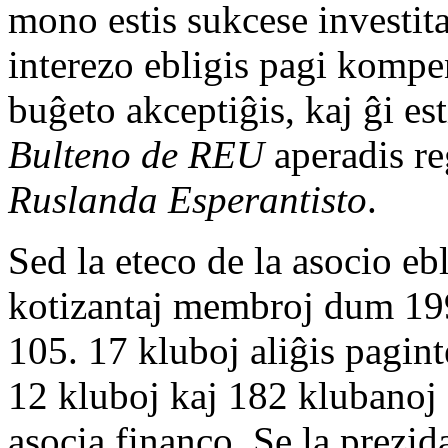
mono estis sukcese investita
interezo ebligis pagi kompe
buĝeto akceptiĝis, kaj ĝi est
Bulteno de REU
aperadis re
Ruslanda Esperantisto
.
Sed la eteco de la asocio eb
kotizantaj membroj dum 1996
105. 17 kluboj aliĝis pagin
12 kluboj kaj 182 klubanoj 
asocia financo. Se la prezid