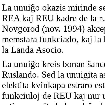
La unuiĝo okazis mirinde s
REA kaj REU kadre de la ru
Novgorod (nov. 1994) akcept
memstara funkciado, kaj la
la Landa Asocio.
La unuiĝo kreis bonan ŝanco
Ruslando. Sed la unuigita a
elektita kvinkapa estraro es
funkciuloj de REU kaj nur 