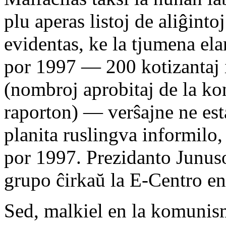
plu aperas listoj de aliĝinto
evidentas, ke la tjumena el
por 1997 — 200 kotizantaj 
(nombroj aprobitaj de la kon
raporton) — verŝajne ne esta
planita ruslingva informilo,
por 1997. Prezidanto Junus
grupo ĉirkaŭ la E-Centro en
Sed, malkiel en la komunism