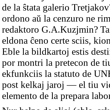
de la ŝtata galerio Tretjako
ordono aŭ la cenzuro ne rim
redaktoro G.A.Kuzjmin? Tam
eldona ĉeno certe sciis, kion
Eble la bildkartoj estis dest
por montri la pretecon de 
ekfunkciis la statuto de U
post kelkaj jaroj — el tiu v
elemento de la prepara labor