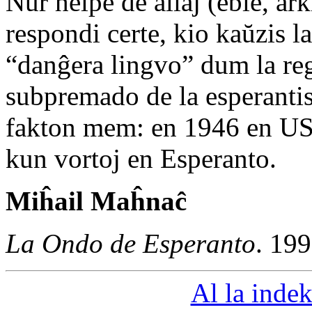
Nur helpe de aliaj (eble, ar
respondi certe, kio kaŭzis l
“danĝera lingvo” dum la reg
subpremado de la esperantist
fakton mem: en 1946 en USS
kun vortoj en Esperanto.
Miĥail Maĥnaĉ
La Ondo de Esperanto
. 19
Al la indek