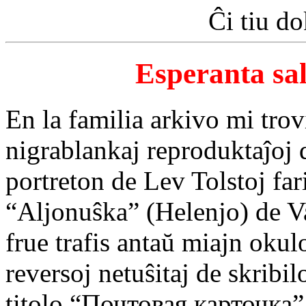
Ĉi tiu d
Esperanta sal
En la familia arkivo mi tro
nigrablankaj reproduktaĵoj 
portreton de Lev Tolstoj fa
“Aljonuŝka” (Helenjo) de Va
frue trafis antaŭ miajn okulo
reversoj netuŝitaj de skribil
titolo “Почтовая карточка”