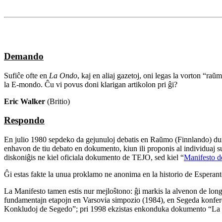
Demando
Sufiĉe ofte en
La Ondo
, kaj en aliaj gazetoj, oni legas la vorton “raŭ
la E-mondo. Ĉu vi povus doni klarigan artikolon pri ĝi?
Eric Walker
(Britio)
Respondo
En julio 1980 sepdeko da gejunuloj debatis en Raŭmo (Finnlando) dum I
enhavon de tiu debato en dokumento, kiun ili proponis al individuaj su
diskoniĝis ne kiel oficiala dokumento de TEJO, sed kiel “
Manifesto 
Ĝi estas fakte la unua proklamo ne anonima en la historio de Esperanto
La Manifesto tamen estis nur mejloŝtono: ĝi markis la alvenon de longa
fundamentajn etapojn en Varsovia simpozio (1984), en Segeda konfere
Konkludoj de Segedo”; pri 1998 ekzistas enkonduka dokumento “La Kv