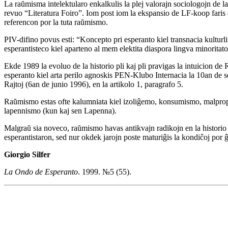
La raŭmisma intelektularo enkalkulis la plej valorajn sociologojn de 
revuo “Literatura Foiro”. Iom post iom la ekspansio de LF-koop faris el
referencon por la tuta raŭmismo.
PIV-difino povus esti: “Koncepto pri esperanto kiel transnacia kulturl
esperantisteco kiel aparteno al mem elektita diaspora lingva minorita
Ekde 1989 la evoluo de la historio pli kaj pli pravigas la intuicion de
esperanto kiel arta perilo agnoskis PEN-Klubo Internacia la 10an de se
Rajtoj (6an de junio 1996), en la artikolo 1, paragrafo 5.
Raŭmismo estas ofte kalumniata kiel izoliĝemo, konsumismo, malpropa
lapennismo (kun kaj sen Lapenna).
Malgraŭ sia noveco, raŭmismo havas antikvajn radikojn en la histori
esperantistaron, sed nur okdek jarojn poste maturiĝis la kondiĉoj por ĝ
Giorgio Silfer
La Ondo de Esperanto
. 1999. №5 (55).