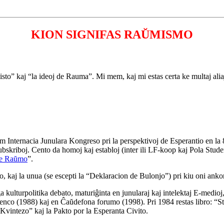
KION SIGNIFAS RAŬMISMO
misto” kaj “la ideoj de Rauma”. Mi mem, kaj mi estas certa ke multaj aliaj
nternacia Junulara Kongreso pri la perspektivoj de Esperantio en la 80a
bskriboj. Cento da homoj kaj establoj (inter ili LF-koop kaj Pola Stude
de Raŭmo
”.
, kaj la unua (se escepti la “Deklaracion de Bulonjo”) pri kiu oni ankor
 kulturpolitika debato, maturiĝinta en junularaj kaj intelektaj E-medioj,
nco (1988) kaj en Ĉaŭdefona forumo (1998). Pri 1984 restas libro: “S
intezo” kaj la Pakto por la Esperanta Civito.