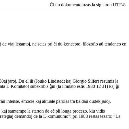
Ĉi tiu dokumento uzas la signaron UTF-8.
 de viaj legantoj, ne scias pri ĉi tiu koncepto, filozofio aŭ tendenco en
j jaroj. Du el ili (Jouko Lindstedt kaj Giorgio Silfer) resumis la
nta E-Komitato) subskribis ĝin (la limdato estis 1980 12 31) kaj ĝi
aŭ intense, emocie kaj aktuale parolas tra baldaŭ dudek jaroj.
 kaj samtempe la starton de eĉ pli longa procezo, kiu vidis
trategiaj demandoj de la E-komunumo”; pri 1988 restas tezaro: “La