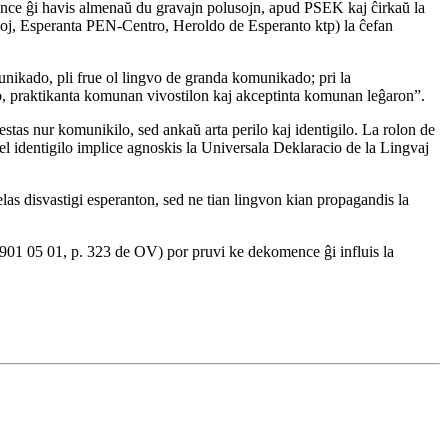
omence ĝi havis almenaŭ du gravajn polusojn, apud PSEK kaj ĉirkaŭ la
orumoj, Esperanta PEN-Centro, Heroldo de Esperanto ktp) la ĉefan
munikado, pli frue ol lingvo de granda komunikado; pri la
eco, praktikanta komunan vivostilon kaj akceptinta komunan leĝaron”.
estas nur komunikilo, sed ankaŭ arta perilo kaj identigilo. La rolon de
iel identigilo implice agnoskis la Universala Deklaracio de la Lingvaj
 disvastigi esperanton, sed ne tian lingvon kian propagandis la
901 05 01, p. 323 de OV) por pruvi ke dekomence ĝi influis la