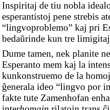
Inspiritaj de tiu nobla idea
esperantistoj pene strebis at
“lingvoproblemo” kaj pri Es
bedaŭrinde kun tre limigitaj
Dume tamen, nek planite nek 
Esperanto mem kaj la inten
kunkonstruemo de la homoj v
ĝenerala ideo “lingvo por in
fakte tute Zamenhofan enha
inter
homajn
rilatojn trans ĉi