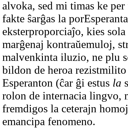
alvoka, sed mi timas ke per t
fakte ŝarĝas la porEsperant
eksterproporciaĵo, kies sola 
marĝenaj kontraŭemuloj, st
malvenkinta iluzio, ne plu 
bildon de heroa rezistmilito
Esperanton (ĉar ĝi estus
la
s
rolon de internacia lingvo, 
fremdigos la ceterajn homojn
emancipa fenomeno.