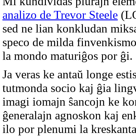
Mi kundividas plurajn eleme
analizo de Trevor Steele
(LO
sed ne lian konkludan mik
speco de milda finvenkismo 
la mondo maturiĝos por ĝi.
Ja veras ke antaŭ longe esti
tutmonda socio kaj ĝia ling
imagi iomajn ŝancojn ke kon
ĝeneralajn agnoskon kaj enk
ilo por plenumi la kreskant