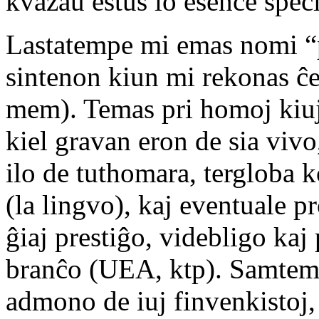
kvazaŭ estus io esence speci
Lastatempe mi emas nomi “pl
sintenon kiun mi rekonas ĉe
mem). Temas pri homoj kiuj
kiel gravan eron de sia vivo
ilo de tuthomara, tergloba k
(la lingvo), kaj eventuale p
ĝiaj prestiĝo, videbligo kaj
branĉo (UEA, ktp). Samtemp
admono de iuj finvenkistoj, 