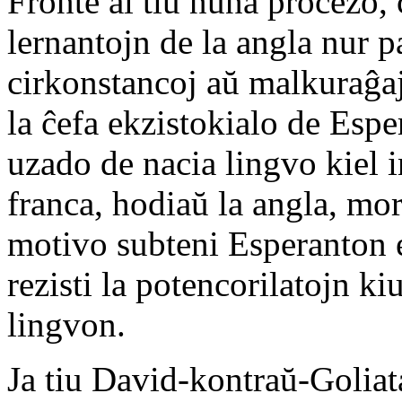
Fronte al tiu nuna procezo, ĉ
lernantojn de la angla nur p
cirkonstancoj aŭ malkuraĝaj
la ĉefa ekzistokialo de Espe
uzado de nacia lingvo kiel i
franca, hodiaŭ la angla, mor
motivo subteni Esperanton 
rezisti la potencorilatojn ki
lingvon.
Ja tiu David-kontraŭ-Goliata