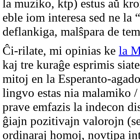
la muziko, ktp) estus aŭ kr
eble iom interesa sed ne la 
deflankiga, malŝpara de tem
Ĉi-rilate, mi opinias ke
la 
kaj tre kuraĝe esprimis siate
mitoj en la Esperanto-agado 
lingvo estas nia malamiko 
prave emfazis la indecon dis
ĝiajn pozitivajn valorojn (s
ordinaraj homoj, novtipa in