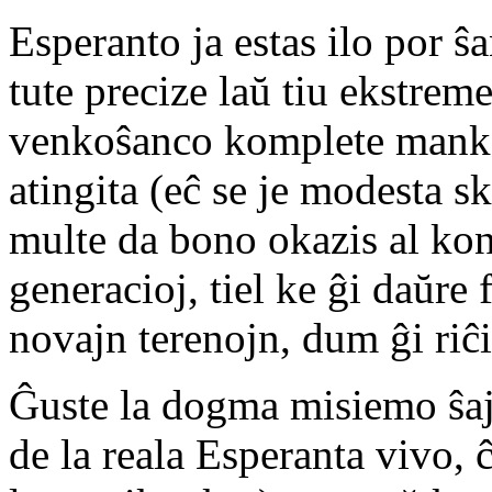
Esperanto ja estas ilo por ŝ
tute precize laŭ tiu ekstrem
venkoŝanco komplete manka
atingita (eĉ se je modesta s
multe da bono okazis al kon
generacioj, tiel ke ĝi daŭre
novajn terenojn, dum ĝi riĉi
Ĝuste la dogma misiemo ŝaj
de la reala Esperanta vivo, ĉa