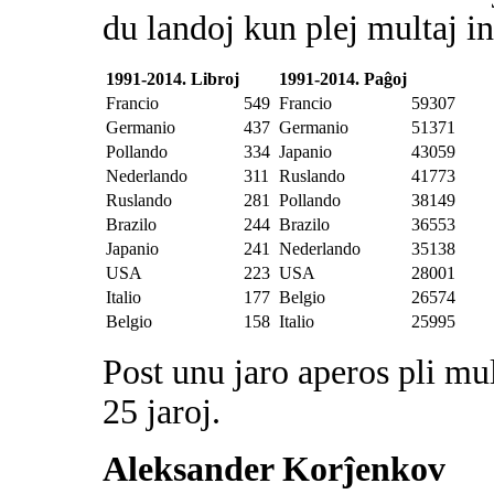
du landoj kun plej multaj 
1991-2014. Libroj
1991-2014. Paĝoj
Francio
549
Francio
59307
Germanio
437
Germanio
51371
Pollando
334
Japanio
43059
Nederlando
311
Ruslando
41773
Ruslando
281
Pollando
38149
Brazilo
244
Brazilo
36553
Japanio
241
Nederlando
35138
USA
223
USA
28001
Italio
177
Belgio
26574
Belgio
158
Italio
25995
Post unu jaro aperos pli mul
25 jaroj.
Aleksander Korĵenkov