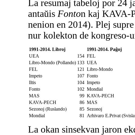
La resumaj tabeloj por 24 ja
antaŭis
Fonto
n kaj KAVA-
nenion en 2014). Plej supr
nur kolekton de kongreso-un
1991-2014. Libroj
1991-2014. Paĝoj
UEA
154
FEL
Libro-Mondo (Pollando)
133
UEA
FEL
121
Libro-Mondo
Impeto
107
Fonto
Iltis
104
Impeto
Fonto
102
Mondial
MAS
99
KAVA-PECH
KAVA-PECH
86
MAS
Sezonoj (Ruslando)
85
Sezonoj
Mondial
81
Arhivaro E.Privat (Svisl
La okan sinsekvan jaron ekd