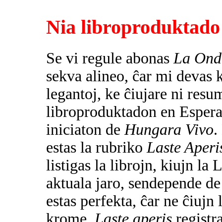
Nia libroproduktado 
Se vi regule abonas
La Ond
sekva alineo, ĉar mi devas k
legantoj, ke ĉiujare ni resu
libroproduktadon en Esperan
iniciaton de
Hungara Vivo
.
estas la rubriko
Laste Aperi
listigas la librojn, kiujn l
aktuala jaro, sendepende de 
estas perfekta, ĉar ne ĉiujn
krome,
Laste aperis
registr