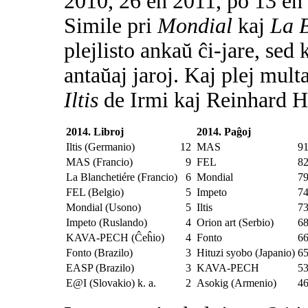
2010, 26 en 2011, po 13 en
Simile pri
Mondial
kaj
La B
plejlisto ankaŭ ĉi-jare, sed 
antaŭaj jaroj. Kaj plej mult
Iltis
de Irmi kaj Reinhard H
2014. Libroj
2014. Paĝoj
Iltis (Germanio)
12
MAS
9
MAS (Francio)
9
FEL
8
La Blanchetiére (Francio)
6
Mondial
7
FEL (Belgio)
5
Impeto
7
Mondial (Usono)
5
Iltis
7
Impeto (Ruslando)
4
Orion art (Serbio)
6
KAVA-PECH (Ĉeĥio)
4
Fonto
6
Fonto (Brazilo)
3
Hituzi syobo (Japanio)
6
EASP (Brazilo)
3
KAVA-PECH
5
E@I (Slovakio) k. a.
2
Asokig (Armenio)
4