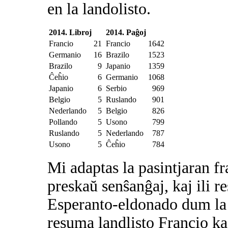
en la landolisto.
2014. Libroj
2014. Paĝoj
Francio
21
Francio
1642
Germanio
16
Brazilo
1523
Brazilo
9
Japanio
1359
Ĉeĥio
6
Germanio
1068
Japanio
6
Serbio
969
Belgio
5
Ruslando
901
Nederlando
5
Belgio
826
Pollando
5
Usono
799
Ruslando
5
Nederlando
787
Usono
5
Ĉeĥio
784
Mi adaptas la pasintjaran fr
preskaŭ senŝanĝaj, kaj ili re
Esperanto-eldonado dum la la
resuma landlisto Francio kaj