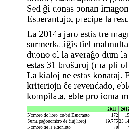
Sed ĝi donas bonan imagon 
Esperantujo, precipe la resu
La 2014a jaro estis tre mag
surmerkatiĝis tiel malmultaj
duono ol la averaĝo dum la 
estas 31 broŝuroj (malpli ol
La kialoj ne estas konataj. 
kriteriojn ĉe revendado, eb
kompilata, eble pro ioma ma
2011
201
Nombro de libroj en/pri Esperanto
172
1
Suma paĝonombro de ĉiuj libroj
19.775
23.1
Nombro de la eldonintoj
78