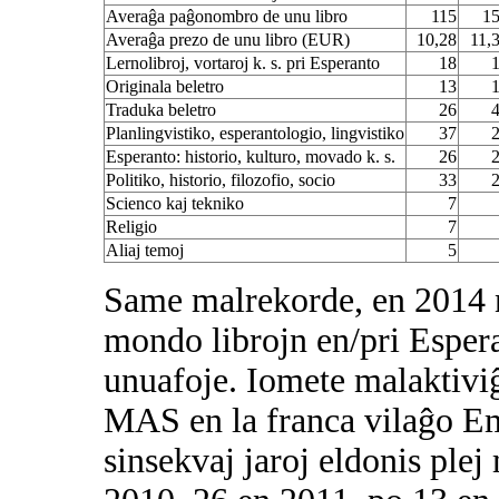
Averaĝa paĝonombro de unu libro
115
1
Averaĝa prezo de unu libro (EUR)
10,28
11,
Lernolibroj, vortaroj k. s. pri Esperanto
18
Originala beletro
13
Traduka beletro
26
Planlingvistiko, esperantologio, lingvistiko
37
Esperanto: historio, kulturo, movado k. s.
26
Politiko, historio, filozofio, socio
33
Scienco kaj tekniko
7
Religio
7
Aliaj temoj
5
Same malrekorde, en 2014 n
mondo librojn en/pri Esperan
unuafoje. Iomete malaktivi
MAS en la franca vilaĝo E
sinsekvaj jaroj eldonis plej