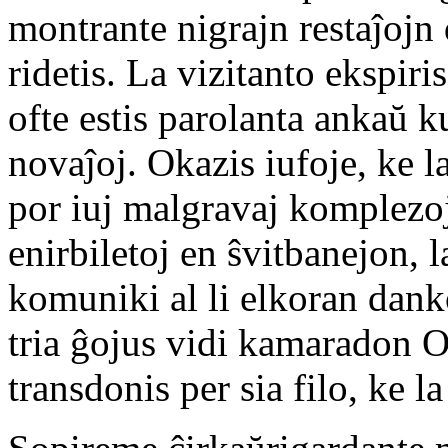
montrante nigrajn restaĵojn 
ridetis. La vizitanto ekspi
ofte estis parolanta ankaŭ ku
novaĵoj. Okazis iufoje, ke la
por iuj malgravaj komplezoj
enirbiletoj en ŝvitbanejon, la
komuniki al li elkoran dank
tria ĝojus vidi kamaradon O
transdonis per sia filo, ke l