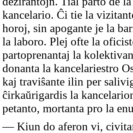
dezirantojn. Tial parto de la
kancelario. Ĉi tie la vizitan
horoj, sin apogante je la bar
la laboro. Plej ofte la ofic
partoprenantaj la kolektiva
donanta la kancelariestro O
kaj traviŝante ilin per salivi
ĉirkaŭrigardis la kancelario
petanto, mortanta pro la en
— Kiun do aferon vi, civita