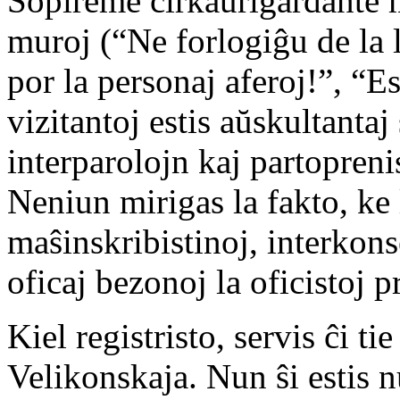
Sopireme ĉirkaŭrigardante m
muroj (“Ne forlogiĝu de la
por la personaj aferoj!”, “Es
vizitantoj estis aŭskultanta
interparolojn kaj partopreni
Neniun mirigas la fakto, ke 
maŝinskribistinoj, interkons
oficaj bezonoj la oficistoj p
Kiel registristo, servis ĉi t
Velikonskaja. Nun ŝi estis 