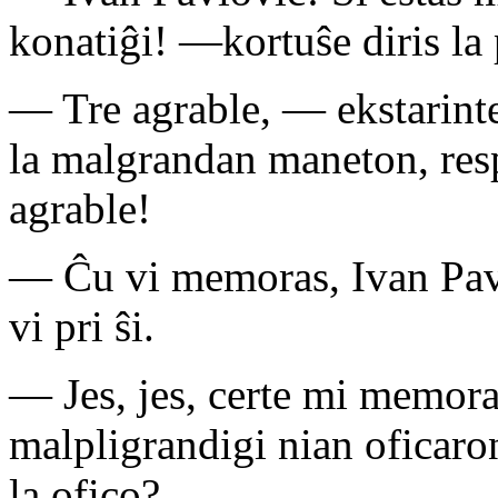
konatiĝi! —kortuŝe diris la 
— Tre agrable, — ekstarinte
la malgrandan maneton, re
agrable!
— Ĉu vi memoras, Ivan Pavl
vi pri ŝi.
— Jes, jes, certe mi memora
malpligrandigi nian oficaro
la ofico?