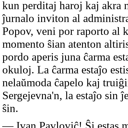
kun perditaj haroj kaj akra n
ĵurnalo inviton al administ
Popov, veni por raporto al 
momento ŝian atenton altiris
pordo aperis juna ĉarma est
okuloj. La ĉarma estaĵo esti
nelaŭmoda ĉapelo kaj truiĝi
Sergejevna'n, la estaĵo sin ĵe
ŝin.
— Ivan Pavloviĉ! Ŝi estas 