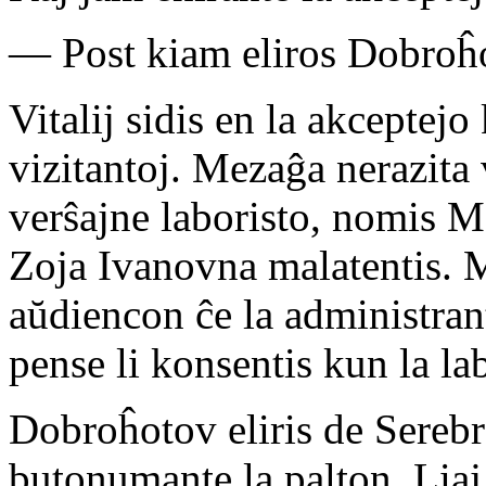
— Post kiam eliros Dobroĥot
Vitalij sidis en la akceptejo 
vizitantoj. Mezaĝa nerazita 
verŝajne laboristo, nomis 
Zoja Ivanovna malatentis. M
aŭdiencon ĉe la administra
pense li konsentis kun la lab
Dobroĥotov eliris de Serebr
butonumante la palton. Liaj