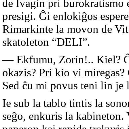
de Ivagin pri burokratismo 
presigi. Ĝi enlokiĝos esper
Rimarkinte la movon de Vital
skatoleton “DELI”.
— Ekfumu, Zorin!.. Kiel? Ĉu
okazis? Pri kio vi miregas? Ĉ
Sed ĉu mi povus teni lin je 
Ie sub la tablo tintis la sono
seĝo, enkuris la kabineton. V
paperon kaj rapide trakuris 