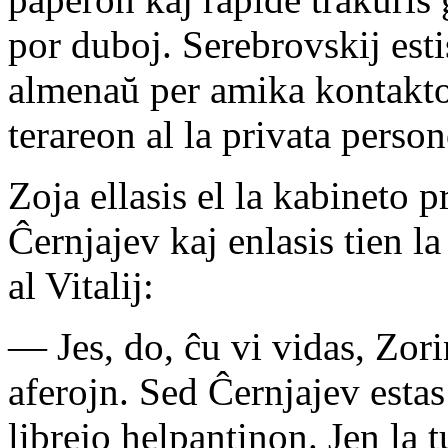
por duboj. Serebrovskij est
almenaŭ per amika kontakto.
terareon al la privata person
Zoja ellasis el la kabineto 
Ĉernjajev kaj enlasis tien la 
al Vitalij:
— Jes, do, ĉu vi vidas, Zori
aferojn. Sed Ĉernjajev estas
librejo helpantinon. Jen la t