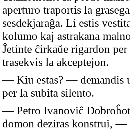
aperturo traportis la grase
sesdekjaraĝa. Li estis vesti
kolumo kaj astrakana malno
Ĵetinte ĉirkaŭe rigardon per 
trasekvis la akceptejon.
— Kiu estas? — demandis unu
per la subita silento.
— Petro Ivanoviĉ Dobroĥot
domon deziras konstrui, — 