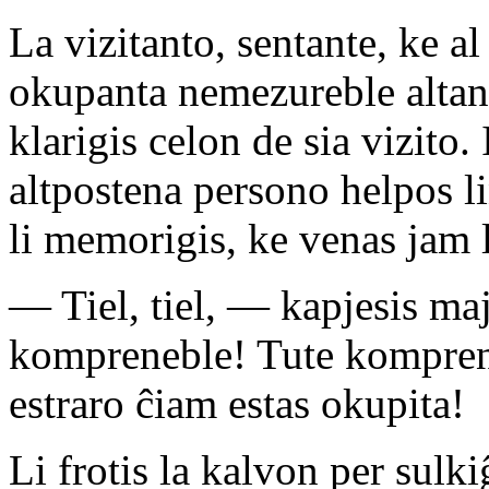
La vizitanto, sentante, ke a
okupanta nemezureble altan
klarigis celon de sia vizito.
altpostena persono helpos lin
li memorigis, ke venas jam 
— Tiel, tiel, — kapjesis m
kompreneble! Tute komprene
estraro ĉiam estas okupita!
Li frotis la kalvon per sulk