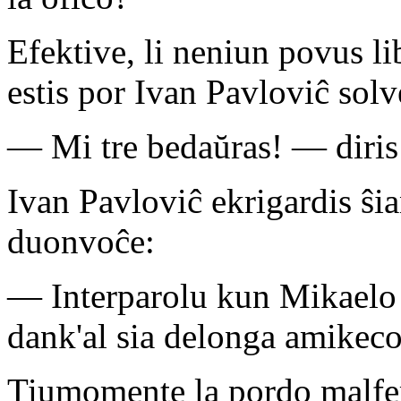
Efektive, li neniun povus li
estis por Ivan Pavloviĉ solv
— Mi tre bedaŭras! — diris 
Ivan Pavloviĉ ekrigardis ŝi
duonvoĉe:
— Interparolu kun Mikaelo S
dank'al sia delonga amikeco
Tiumomente la pordo malfer