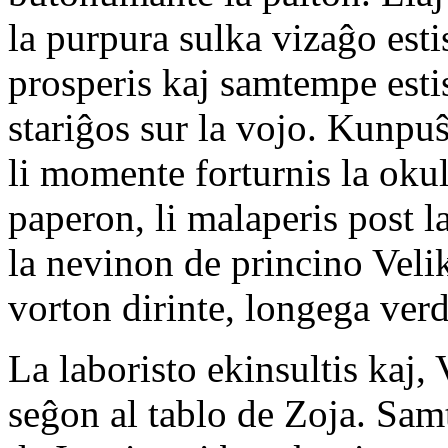
la purpura sulka vizaĝo estis
prosperis kaj samtempe estis
stariĝos sur la vojo. Kunpuŝ
li momente forturnis la okul
paperon, li malaperis post l
la nevinon de princino Veli
vorton dirinte, longega verd
La laboristo ekinsultis kaj,
seĝon al tablo de Zoja. Samt