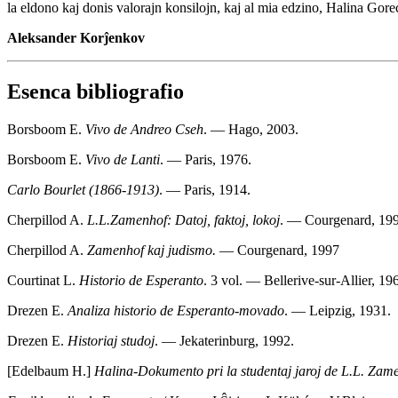
la eldono kaj donis valorajn konsilojn, kaj al mia edzino, Halina Goreck
Aleksander Korĵenkov
Esenca bibliografio
Borsboom E.
Vivo de Andreo Cseh
. — Hago, 2003.
Borsboom E.
Vivo de Lanti
. — Paris, 1976.
Carlo Bourlet (1866-1913)
. — Paris, 1914.
Cherpillod A.
L.L.Zamenhof: Datoj, faktoj, lokoj
. — Courgenard, 199
Cherpillod A.
Zamenhof kaj judismo.
— Courgenard, 1997
Courtinat L.
Historio de Esperanto
. 3 vol. — Bellerive-sur-Allier, 1
Drezen E.
Analiza historio de Esperanto-movado
. — Leipzig, 1931.
Drezen E.
Historiaj studoj
. — Jekaterinburg, 1992.
[Edelbaum H.]
Halina-Dokumento pri la studentaj jaroj de L.L. Zam