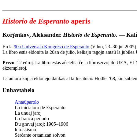
Historio de Esperanto
aperis
Korĵenkov, Aleksander.
Historio de Esperanto.
— Kalin
En la
90a Universala Kongreso de Esperanto
(Vilno, 23–30 jul 2005
La libro estis eldonita la 20an de julio, kelkajn tagojn antaŭ la jubilea
Prezo
: 12 eŭroj. La libro estas aĉetebla ĉe la libroservoj de UEA, E
ekzempleroj.
La aŭtoro kaj la eldonejo dankas al la Institucio Hodler '68, kiu subten
Enhavtabelo
Antaŭparolo
La iniciatoro de Esperanto
La unuaj jaroj
La franca periodo
Du gravaj jaroj: 1905–1906
Ido-skismo
Serĉante organizan solvon