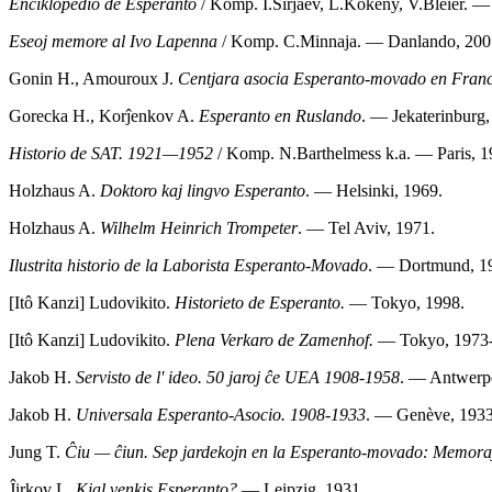
Enciklopedio de Esperanto
/ Komp. I.Ŝirjaev, L.Kökény, V.Bleier. —
Eseoj memore al Ivo Lapenna
/ Komp. C.Minnaja. — Danlando, 200
Gonin H., Amouroux J.
Centjara asocia Esperanto-movado en Fran
Gorecka H., Korĵenkov A.
Esperanto en Ruslando
. — Jekaterinburg,
Historio de SAT. 1921—1952
/ Komp. N.Barthelmess k.a. — Paris, 1
Holzhaus A.
Doktoro kaj lingvo Esperanto
. — Helsinki, 1969.
Holzhaus A.
Wilhelm Heinrich Trompeter
. — Tel Aviv, 1971.
Ilustrita historio de la Laborista Esperanto-Movado
. — Dortmund, 1
[Itô Kanzi] Ludovikito.
Historieto de Esperanto.
— Tokyo, 1998.
[Itô Kanzi] Ludovikito.
Plena Verkaro de Zamenhof.
— Tokyo, 1973-
Jakob H.
Servisto de l' ideo. 50 jaroj ĉe UEA 1908-1958
. — Antwerp
Jakob H.
Universala Esperanto-Asocio. 1908-1933
. — Genève, 1933
Jung T.
Ĉiu — ĉiun. Sep jardekojn en la Esperanto-movado: Memoraĵo
Ĵirkov L.
Kial venkis Esperanto?
— Leipzig, 1931.