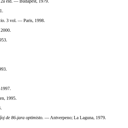
 2a eld. — Budapest, 1979.
1.
cio
. 3 vol. — Paris, 1998.
 2000.
953.
993.
1997.
en, 1995.
.
j de 86-jara optimisto.
— Antverpeno; La Laguna, 1979.