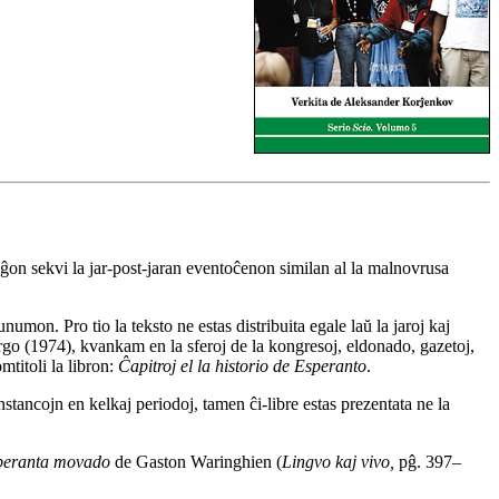
taĝon sekvi la jar-post-jaran eventoĉenon similan al la malnovrusa
mon. Pro tio la teksto ne estas distribuita egale laŭ la jaroj kaj
rgo (1974), kvankam en la sferoj de la kongresoj, eldonado, gazetoj,
mtitoli la libron:
Ĉapitroj el la historio de Esperanto
.
nstancojn en kelkaj periodoj, tamen ĉi-libre estas prezentata ne la
esperanta movado
de Gaston Waringhien (
Lingvo kaj vivo,
pĝ. 397–