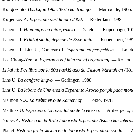
Kongresinto.
Boulogne 1905. Testo kaj triumfo
. — Marmande, 1965.
Korĵenkov A.
Esperanto post la jaro 2000
. — Rotterdam, 1998.
Lapenna I.
Hamburgo en retrospektivo
. — 2a eld. — Kopenhago, 19
Lapenna I.
Kritikaj studoj defende de Esperanto
. — Kopenhago, 198
Lapenna I., Lins U., Carlevaro T.
Esperanto en perspektivo
. — Londo
Lee Chong-Yeong.
Esperanto kaj internaciaj organizaĵoj
. — Rotterd
Li kaj ni: Festlibro por la 80a naskiĝtago de Gaston Waringhien
/ Ko
Lins U.
La danĝera lingvo
. — Gerlingen, 1988.
Lins U.
La laboro de Universala Esperanto-Asocio por pli paca mon
Maimon N.Z.
La kaŝita vivo de Zamenhof
. — Tokio, 1978.
Matthias U.
Esperanto. La nova latino de la eklezio.
— Antverpeno, 
Nobes A.
Historio de la Brita Laborista Esperanto-Asocio kaj Intern
Platiel.
Historio pri la skismo en la laborista Esperanto-movado
. — 2