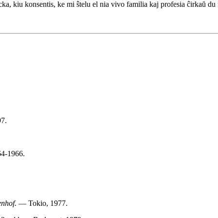
a, kiu konsentis, ke mi ŝtelu el nia vivo familia kaj profesia ĉirkaŭ du 
7.
964-1966.
enhof.
— Tokio, 1977.