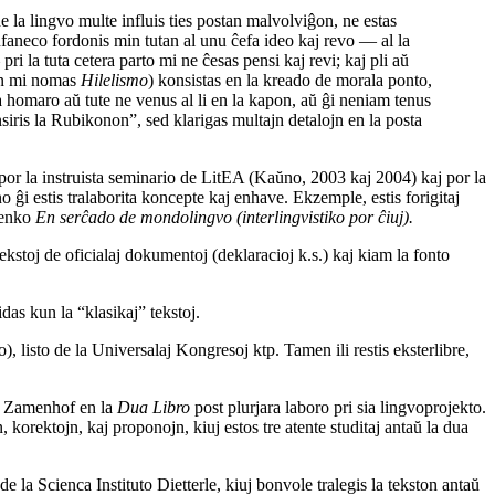
e la lingvo multe influis ties postan malvolviĝon, ne estas
nfaneco fordonis min tutan al unu ĉefa ideo kaj revo — al la
ri la tuta cetera parto mi ne ĉesas pensi kaj revi; kaj pli aŭ
iun mi nomas
Hilelismo
) konsistas en la kreado de morala ponto,
 la homaro aŭ tute ne venus al li en la kapon, aŭ ĝi neniam tenus
nsiris la Rubikonon”, sed klarigas multajn detalojn en la posta
 por la instruista seminario de LitEA (Kaŭno, 2003 kaj 2004) kaj por la
 ĝi estis tralaborita koncepte kaj enhave. Ekzemple, estis forigitaj
ĉenko
En serĉado de mondolingvo (interlingvistiko por ĉiuj).
tekstoj de oficialaj dokumentoj (deklaracioj k.s.) kaj kiam la fonto
idas kun la “klasikaj” tekstoj.
listo de la Universalaj Kongresoj ktp. Tamen ili restis eksterlibre,
bis Zamenhof en la
Dua Libro
post plurjara laboro pri sia lingvoprojekto.
, korektojn, kaj proponojn, kiuj estos tre atente studitaj antaŭ la dua
a Scienca Instituto Dietterle, kiuj bonvole tralegis la tekston antaŭ