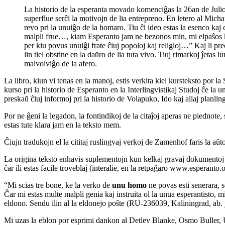
La historio de la esperanta movado komenciĝas la 26an de Juli
superflue serĉi la motivojn de lia entrepreno. En letero al Mic
revo pri la unuiĝo de la homaro. Tiu ĉi ideo estas la esenco kaj c
malpli frue…, kiam Esperanto jam ne bezonos min, mi elpaŝos 
per kiu povus unuiĝi frate ĉiuj popoloj kaj religioj…” Kaj li prec
lin tiel obstine en la daŭro de lia tuta vivo. Tiuj rimarkoj ĵeta
malvolviĝo de la afero.
La libro, kiun vi tenas en la manoj, estis verkita kiel kursteksto por
kurso pri la historio de Esperanto en la Interlingvistikaj Studoj ĉe la
preskaŭ ĉiuj informoj pri la historio de Volapuko, Ido kaj aliaj planli
Por ne ĝeni la legadon, la fontindikoj de la citaĵoj aperas ne piednote, 
estas tute klara jam en la teksto mem.
Ĉiujn tradukojn el la cititaj ruslingvaj verkoj de Zamenhof faris la aŭtor
La origina teksto enhavis suplementojn kun kelkaj gravaj dokumentoj p
ĉar ili estas facile troveblaj (interalie, en la retpaĝaro www.esperanto
“Mi scias tre bone, ke la verko de
unu homo
ne povas esti senerara, s
Ĉar mi estas multe malpli genia kaj instruita ol la unua esperantisto, m
eldono. Sendu ilin al la eldonejo poŝte (RU-236039, Kaliningrad, ab. 
Mi uzas la eblon por esprimi dankon al Detlev Blanke, Osmo Buller, Ul