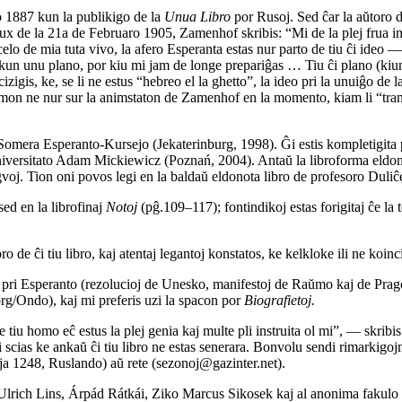
o 1887 kun la publikigo de la
Unua Libro
por Rusoj. Sed ĉar la aŭtoro d
haux de la 21a de Februaro 1905, Zamenhof skribis: “Mi de la plej frua i
elo de mia tuta vivo, la afero Esperanta estas nur parto de tiu ĉi ideo — p
kun unu plano, por kiu mi jam de longe prepariĝas … Tiu ĉi plano (k
izigis, ke, se li ne estus “hebreo el la ghetto”, la ideo pri la unuiĝo de
s lumon ne nur sur la animstaton de Zamenhof en la momento, kiam li “tra
 la Somera Esperanto-Kursejo (Jekaterinburg, 1998). Ĝi estis kompletigita
 universitato Adam Mickiewicz (Poznań, 2004). Antaŭ la libroforma eldono
ngvoj. Tion oni povos legi en la baldaŭ eldonota libro de profesoro Duli
sed en la librofinaj
Notoj
(pĝ.109–117); fontindikoj estas forigitaj ĉe la 
o de ĉi tiu libro, kaj atentaj legantoj konstatos, ke kelkloke ili ne koinc
ri Esperanto (rezolucioj de Unesko, manifestoj de Raŭmo kaj de Prago), 
.org/Ondo), kaj mi preferis uzi la spacon por
Biografietoj.
e tiu homo eĉ estus la plej genia kaj multe pli instruita ol mi”, — skri
i scias ke ankaŭ ĉi tiu libro ne estas senerara. Bonvolu sendi rimarkigojn
ja 1248, Ruslando) aŭ rete (sezonoj@gazinter.net).
rich Lins, Árpád Rátkái, Ziko Marcus Sikosek kaj al anonima fakulo de l