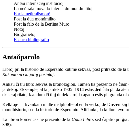
Antaŭ internaciaj institucioj
La neŭtrala movado inter la du mondmilitoj
For la neŭtralismon!
Post la dua mondmilito
Post la falo de la Berlina Muro
Notoj
Biografietoj
Esenca bibliografio
Antaŭparolo
Libroj pri la historio de Esperanto kutime sekvas, post pritrakto de la
Rakonto pri la jaroj pasintaj
.
Ankaŭ ĉi tiu libro sekvas la kronologion. Tamen tia prezento ne ĉiam eb
jardekoj. Ekzemple, al la jardeko 1905–1914 estas dediĉita pli da ate
eksteraj rilatoj k.a. dum ĉi tiuj dudek jaroj la agado estis pli granda o
Kelkfoje — kvankam multe malpli ofte ol en la verkoj de Drezen kaj 
mondhistorio, sed la historio de Esperanto. Aliflanke, la kultura evol
La libron komencas ne prezento de la
Unua Libro
, sed ĉapitro pri ĝia
398):