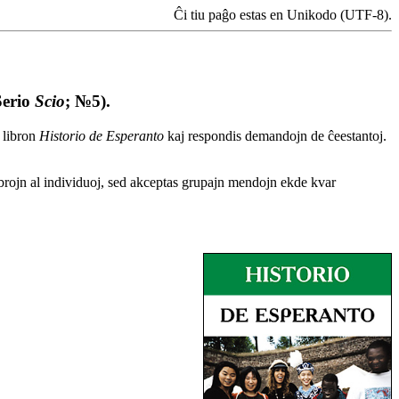
Ĉi tiu paĝo estas en Unikodo (UTF-8).
Serio
Scio
; №5).
 libron
Historio de Esperanto
kaj respondis demandojn de ĉeestantoj.
brojn al individuoj, sed akceptas grupajn mendojn ekde kvar