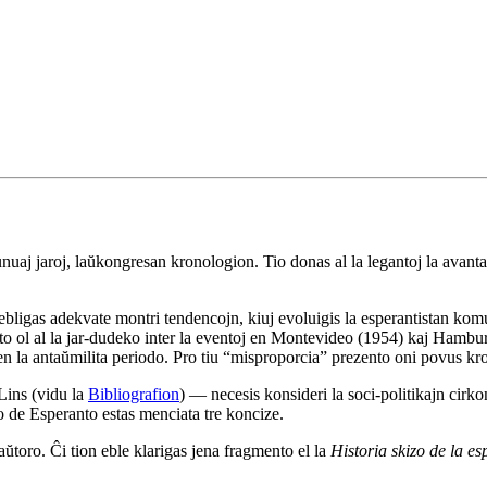
 unuaj jaroj, laŭkongresan kronologion. Tio donas al la legantoj la avan
ligas adekvate montri tendencojn, kiuj evoluigis la esperantistan komunu
nto ol al la jar-dudeko inter la eventoj en Montevideo (1954) kaj Hambu
l en la antaŭmilita periodo. Pro tiu “misproporcia” prezento oni povus kro
Lins (vidu la
Bibliografion
) — necesis konsideri la soci-politikajn cirko
uo de Esperanto estas menciata tre koncize.
 aŭtoro. Ĉi tion eble klarigas jena fragmento el la
Historia skizo de la 