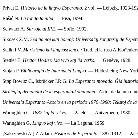
Privat E.
Historio de la lingvo Esperanto
. 2 vol. — Leipzig, 1923-19
Rašić N.
La rondo familia
. — Pisa, 1994.
Schwarz A.
Survoje al IPE
. — Sofio, 1992.
Sikosek Z.M.
Sed homoj kun homoj: Universalaj kongresoj de Espe
Stalin I.V.
Marksismo kaj lingvoscienco
/ Trad. el la rusa A.Korĵenko
Stettler E.
Hector Hodler. Lia vivo kaj lia verko.
— Genève, 1928.
Stojan P.
Bibliografio de Internacia Lingvo
. — Hildesheim; New York
Støp-Bowitz C., Isbrücker J.R.G.
La Esperanto-movado. Ĝia historio,
Strategiaj demandoj de la esperanto-komunumo
: Aktoj de la unua I
Universala Esperanto-Asocio en la periodo 1970-1980: Tekstoj de la
Waringhien G.
1887 kaj la sekvo
. — 2a eld. — Antverpeno, 1980.
Waringhien G.
Lingvo kaj vivo
. — La Laguna, 1959.
[Zakrzewski A.] Z.Adam.
Historio de Esperanto
. 1887-1912. — 2a 