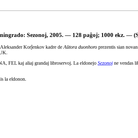
ingrado: Sezonoj, 2005. — 128 paĝoj; 1000 ekz. — (
) Aleksander Korĵenkov kadre de
Aŭtora duonhoro
prezentis sian novan
 UK.
LNA, FEL kaj aliaj grandaj libroservoj. La eldonejo
Sezonoj
ne vendas li
is la eldonon.