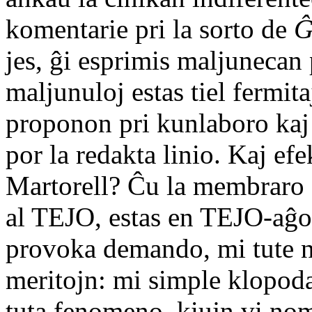
komentarie pri la sorto de
Ĝ
jes, ĝi esprimis maljunecan
maljunuloj estas tiel fermit
proponon pri kunlaboro kaj 
por la redakta linio. Kaj ef
Martorell? Ĉu la membraro
al TEJO, estas en TEJO-aĝo
provoka demando, mi tute n
meritojn: mi simple klopodas
tuta fenomeno, kiujn vi nom