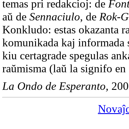
temas pri redakcioj: de
Fon
aŭ de
Sennaciulo
, de
Rok-G
Konkludo: estas okazanta ra
komunikada kaj informada s
kiu certagrade spegulas ank
raŭmisma (laŭ la signifo e
La Ondo de Esperanto,
200
Novaĵ