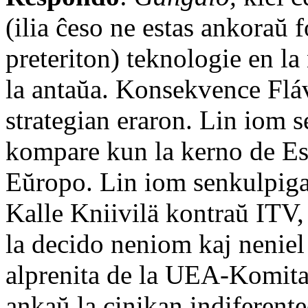
(ilia ĉeso ne estas ankoraŭ 
preteriton) teknologie en la
la antaŭa. Konsekvence Fláv
strategian eraron. Lin iom s
kompare kun la kerno de Esp
Eŭropo. Lin iom senkulpig
Kalle Kniivilä kontraŭ ITV, 
la decido neniom kaj neniel
alprenita de la UEA-Komita
ankaŭ la cinikan indiferen