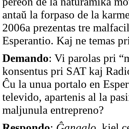
pereon de la naturamika mo
antaŭ la forpaso de la karme
2006a prezentas tre malfaci
Esperantio. Kaj ne temas pr
Demando
: Vi parolas pri 
konsentus pri SAT kaj Radio
Ĉu la unua portalo en Espera
televido, apartenis al la pa
maljunula entrepreno?
Respondo
:
Ĝangalo,
kiel c