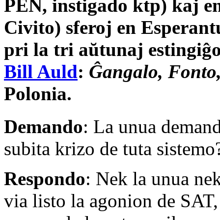
PEN, instigado ktp) kaj en
Civito) sferoj en Esperant
pri la tri aŭtunaj estingiĝ
Bill Auld
:
Ĝangalo, Fonto
Polonia.
Demando
: La unua demand
subita krizo de tuta sistemo
Respondo
: Nek la unua nek
via listo la agonion de SAT