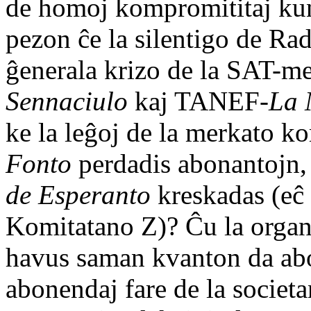
de homoj kompromititaj kun
pezon ĉe la silentigo de Ra
ĝenerala krizo de la SAT-m
Sennaciulo
kaj TANEF-
La 
ke la leĝoj de la merkato ko
Fonto
perdadis abonantojn,
de Esperanto
kreskadas (eĉ 
Komitatano Z)? Ĉu la orga
havus saman kvanton da abon
abonendaj fare de la societ