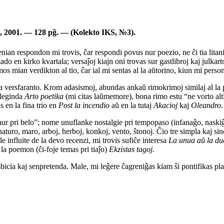
S, 2001. — 128 pĝ. — (Kolekto IKS, №3).
an respondon mi trovis, ĉar respondi povus nur poezio, ne ĉi tia litanio
ado en kirko kvartala; versaĵoj kiajn oni trovas sur gastlibroj kaj julkart
os mian verdikton al tio, ĉar ial mi sentas al la aŭtorino, kiun mi perso
ra versfaranto. Krom adasismoj, abundas ankaŭ rimokrimoj similaj al la 
releginda
Arto poetika
(mi citas laŭmemore), bona rimo estu “ne vorto altir
s en la fina trio en
Post la incendio
aŭ en la tutaj
Akacioj
kaj
Oleandro
.
r pri belo”; nome unuflanke nostalgie pri tempopaso (infanaĝo, naskiĝ
 naturo, maro, arboj, herboj, konkoj, vento, ŝtonoj. Ĉio tre simpla kaj s
 influite de la devo recenzi, mi trovis sufiĉe interesa
La unua aŭ la du
a la poemon (ĉi-foje temas pri tiaĵo)
Ekzistas tagoj.
bicia kaj senpretenda. Male, mi leĝere ĉagreniĝas kiam ŝi pontifikas pl