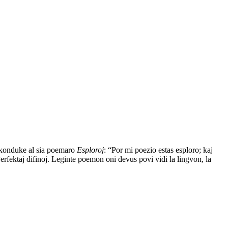
nkonduke al sia poemaro
Esploroj
: “Por mi poezio estas esploro; kaj
erfektaj difinoj. Leginte poemon oni devus povi vidi la lingvon, la