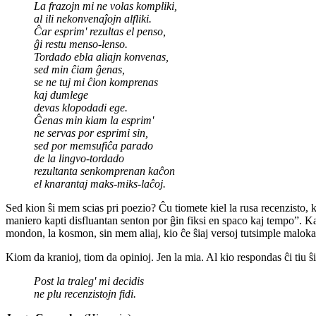
La frazojn mi ne volas kompliki,
al ili nekonvenaĵojn alfliki.
Ĉar esprim' rezultas el penso,
ĝi restu menso-lenso.
Tordado ebla aliajn konvenas,
sed min ĉiam ĝenas,
se ne tuj mi ĉion komprenas
kaj dumlege
devas klopodadi ege.
Ĝenas min kiam la esprim'
ne servas por esprimi sin,
sed por memsufiĉa parado
de la lingvo-tordado
rezultanta senkomprenan kaĉon
el knarantaj maks-miks-laĉoj.
Sed kion ŝi mem scias pri poezio? Ĉu tiomete kiel la rusa recenzis
maniero kapti disfluantan senton por ĝin fiksi en spaco kaj tempo”. Ka
mondon, la kosmon, sin mem aliaj, kio ĉe ŝiaj versoj tutsimple maloka
Kiom da kranioj, tiom da opinioj. Jen la mia. Al kio respondas ĉi tiu ŝ
Post la traleg' mi decidis
ne plu recenzistojn fidi.