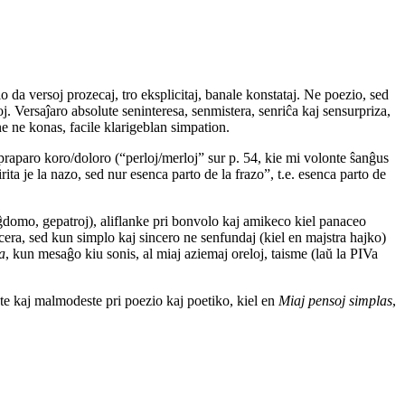
 da versoj prozecaj, tro eksplicitaj, banale konstataj. Ne poezio, sed
oj. Versaĵaro absolute seninteresa, senmistera, senriĉa kaj sensurpriza,
ne ne konas, facile klarigeblan simpation.
praparo koro/doloro (“perloj/merloj” sur p. 54, kie mi volonte ŝanĝus
ita je la nazo, sed nur esenca parto de la frazo”, t.e. esenca parto de
domo, gepatroj), aliflanke pri bonvolo kaj amikeco kiel panaceo
incera, sed kun simplo kaj sincero ne senfundaj (kiel en majstra hajko)
a
, kun mesaĝo kiu sonis, al miaj aziemaj oreloj, taisme (laŭ la PIVa
ate kaj malmodeste pri poezio kaj poetiko, kiel en
Miaj pensoj simplas
,