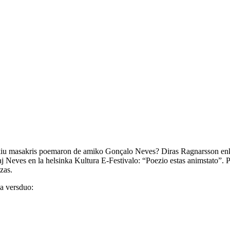
to, kiu masakris poemaron de amiko Gonçalo Neves? Diras Ragnarsson e
j Neves en la helsinka Kultura E-Festivalo: “Poezio estas animstato”. P
zas.
ia versduo: