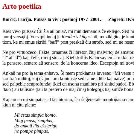
Arto poetika
Borčić, Lucija. Pulsas la viv': poemoj 1977–2001. — Zagreb: IK
Kies vivo pulsas? Ĉu ŝia aŭ onia?, mi min demandis ĉe eklego. Sed neni
nuraj versaĵoj. Versaĵoj indaj je
Reader's Digest
aŭ, muzikigite, je kant
tiom, ke mi emus skribi “baf!” post preskaŭ ĉiu strofo, sed mi ne resum
Ne pro virtuozeco. Fakte, ornamas ĉi libreton ĉiuj malvirtoj de amato
“l” al “d”) kaj, ĉefe, rimoj strasaj. Kiel skribis Kalocsay en la re-kaj-
la pensero, sentero aŭ sensero, de la koncerna ideo. Esceptojn mi trovi
Ankaŭ ne pro la tema enhavo. Ŝi mem proklamas iuverse: “Mi versu nu
kontraŭ militoj, kaj (ŝajne iom kontraste sed same idilie kaj naive) pri
sed palpeble senprofundaj (kiel en usona manlibro pri sinhelpado). Eble
‘ta/o') aŭ taŭisme (laŭ la prefero de niaj ĉinaj kolegoj); kaj sufiĉe bon
Kaj tamen mi simpatias al la aŭtorino, ĉar ŝi ĝenerale montriĝas senam
kiun ni citu plene:
Mi estas simpla homo.
Miaj pensoj simplas,
do ankaŭ ilia eksterigo
ne pompe pimpas.