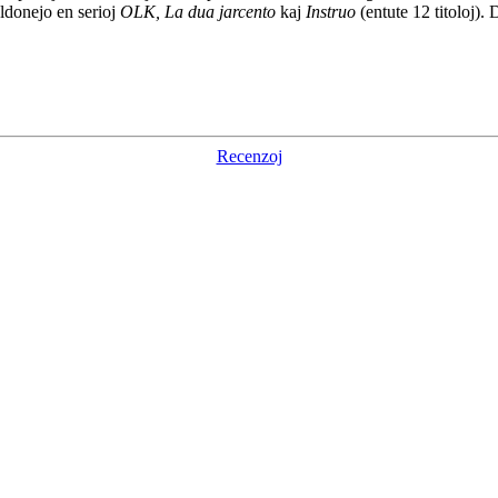
 eldonejo en serioj
OLK, La dua jarcento
kaj
Instruo
(entute 12 titoloj). 
Recenzoj