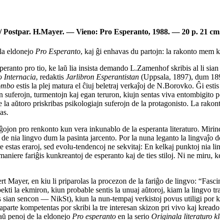
92 / Postpar. H.Mayer. — Vieno: Pro Esperanto, 1988. — 20 p. 21 c
 la eldonejo
Pro Esperanto
, kaj ĝi enhavas du partojn: la rakonto mem
eranto pro tio, ke laŭ lia insista demando L.Zamenhof skribis al li sian
 Internacia
, redaktis
Jarlibron Esperantistan
(Uppsala, 1897), dum 1896
tombo
estis la plej matura el ĉiuj beletraj verkaĵoj de N.Borovko. Ĝi esti
kajn suferojn, turmentojn kaj egan teruron, kiujn sentas viva entombigit
e la aŭtoro priskribas psikologiajn suferojn de la protagonisto. La rakon
as.
on pro renkonto kun vera inkunablo de la esperanta literaturo. Mirindas 
 de nia lingvo dum la pasinta jarcento. Por la nuna leganto la lingvaĵo de
 estas eraroj, sed evolu-tendencoj ne sekvitaj: En kelkaj punktoj nia li
iere fariĝis kunkreantoj de esperanto kaj de ties stiloj. Ni ne miru, ke k
t Mayer, en kiu li priparolas la procezon de la fariĝo de lingvo: “Fascin
ekti la ekmiron, kiun probable sentis la unuaj aŭtoroj, kiam la lingvo t
s sian sencon — NikSt), kiun la nun-tempaj verkistoj povus utiligi por kar
arte kompetentas por skribi la tre interesan skizon pri vivo kaj kreado 
kaŭ penoj de la eldonejo
Pro esperanto
en la serio
Originala literaturo k