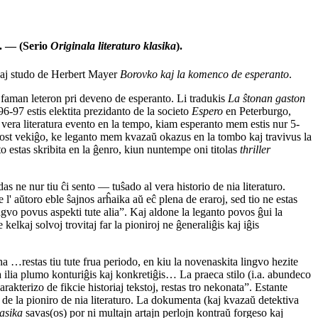
m. — (Serio
Originala literaturo klasika
).
 kaj studo de Herbert Mayer
Borovko kaj la komenco de esperanto
.
 faman leteron pri deveno de esperanto. Li tradukis
La ŝtonan gaston
-97 estis elektita prezidanto de la societo
Espero
en Peterburgo,
s vera literatura evento en la tempo, kiam esperanto mem estis nur 5-
o post vekiĝo, ke leganto mem kvazaŭ okazus en la tombo kaj travivus la
to estas skribita en la ĝenro, kiun nuntempe oni titolas
thriller
ne nur tiu ĉi sento — tuŝado al vera historio de nia literaturo.
 l' aŭtoro eble ŝajnos arĥaika aŭ eĉ plena de eraroj, sed tio ne estas
ngvo povus aspekti tute alia”. Kaj aldone la leganto povos ĝui la
elkaj solvoj trovitaj far la pioniroj ne ĝeneraliĝis kaj iĝis
a …restas tiu tute frua periodo, en kiu la novenaskita lingvo hezite
ra ilia plumo konturiĝis kaj konkretiĝis… La praeca stilo (i.a. abundeco
akterizo de fikcie historiaj tekstoj, restas tro nekonata”. Estante
de la pioniro de nia literaturo. La dokumenta (kaj kvazaŭ detektiva
lasika
savas(os) por ni multajn artajn perlojn kontraŭ forgeso kaj