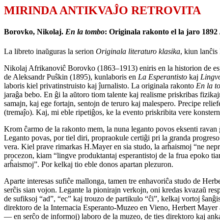
MIRINDA ANTIKVAĴO RETROVITA
Borovko, Nikolaj.
En la tombo
: Originala rakonto el la jaro 18
La libreto inaŭguras la serion
Originala literaturo klasika
, kiun lanĉis
Nikolaj Afrikanoviĉ Borovko (1863–1913) eniris en la historion de esp
de Aleksandr Puŝkin (1895), kunlaboris en
La Esperantisto
kaj
Lingvo
laboris kiel privatinstruisto kaj ĵurnalisto. La originala rakonto
En la 
jaraĝa bebo. En ĝi la aŭtoro tiom talente kaj realisme priskribas fizi
samajn, kaj ege fortajn, sentojn de teruro kaj malespero. Precipe relief
(tremaĵo). Kaj, mi eble ripetiĝos, ke la evento priskribita vere konstern
Krom ĉarmo de la rakonto mem, la nuna leganto povos eksenti ravan ĝoj
Leganto povas, por tiel diri, propraokule certiĝi pri la granda progreso
vera. Kiel prave rimarkas H.Mayer en sia studo, la arĥaismoj “ne nepre
procezon, kiam “lingve produktantaj esperantistoj de la frua epoko tiaman
arĥaismoj”. Por kelkaj tio eble donos apartan plezuron.
Aparte interesas sufiĉe mallonga, tamen tre enhavoriĉa studo de Herber
serĉis sian vojon. Legante la pionirajn verkojn, oni kredas kvazaŭ resp
de sufiksoj “ad”, “ec” kaj trouzo de partikulo “ĉi”, kelkaj vortoj ŝanĝi
direktoro de la Internacia Esperanto-Muzeo en Vieno, Herbert Mayer ap
— en serĉo de informoj) laboro de la muzeo, de ties direktoro kaj an