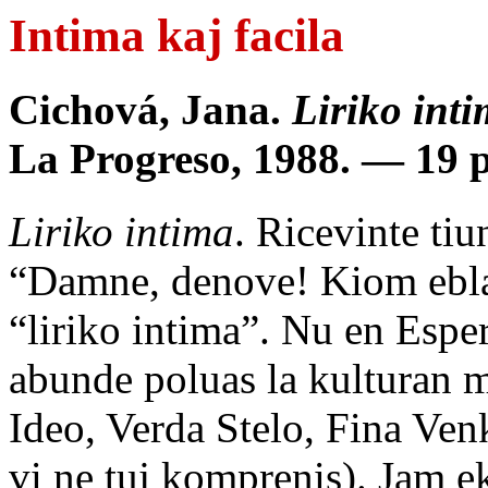
Intima kaj facila
Cichová, Jana.
Liriko int
La Progreso, 1988. — 19 p
Liriko intima
. Ricevinte tiu
“Damne, denove! Kiom eblas
“liriko intima”. Nu en Esper
abunde poluas la kulturan m
Ideo, Verda Stelo, Fina Venko
vi ne tuj komprenis). Jam e