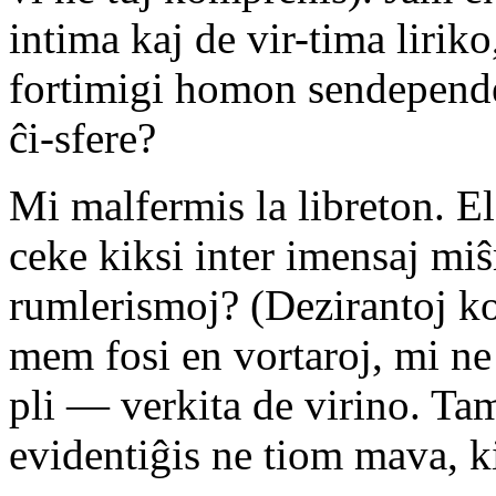
intima kaj de vir-tima liriko
fortimigi homon sendepende
ĉi-sfere?
Mi malfermis la libreton. E
ceke kiksi inter imensaj mi
rumlerismoj? (Dezirantoj k
mem fosi en vortaroj, mi ne 
pli — verkita de virino. Tam
evidentiĝis ne tiom mava, k