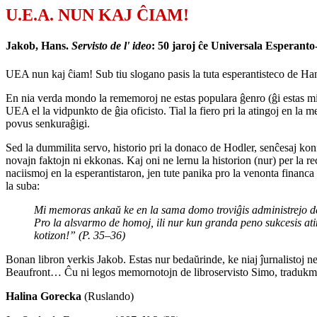
U.E.A. NUN KAJ ĈIAM!
Jakob, Hans.
Servisto de l' ideo
: 50 jaroj ĉe Universala Esperant
UEA nun kaj ĉiam! Sub tiu slogano pasis la tuta esperantisteco de Han
En nia verda mondo la rememoroj ne estas populara ĝenro (ĝi estas mi
UEA el la vidpunkto de ĝia oficisto. Tial la fiero pri la atingoj en l
povus senkuraĝigi.
Sed la dummilita servo, historio pri la donaco de Hodler, senĉesaj konfl
novajn faktojn ni ekkonas. Kaj oni ne lernu la historion (nur) per la r
naciismoj en la esperantistaron, jen tute panika pro la venonta fina
la suba:
Mi memoras ankaŭ ke en la sama domo troviĝis administrejo de g
Pro la alsvarmo de homoj, ili nur kun granda peno sukcesis atin
kotizon!” (P. 35–36)
Bonan libron verkis Jakob. Estas nur bedaŭrinde, ke niaj ĵurnalistoj 
Beaufront… Ĉu ni legos memornotojn de libroservisto Simo, tradukmajs
Halina Gorecka
(Ruslando)