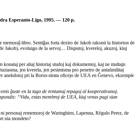
ndra Esperanto-Ligo, 1995. — 120 p.
e memoraĵ-libro. Sentiĝas forta deziro de Jakob rakonti la historion de
de Jakob), evoluigo de la servoj… Disputoj, kvereloj, akuzoj, kiuj
am konataj per aliaj historiaj studoj kaj dokumentoj, kaj ne multajn
entuziasma, jen kverela, jen pesimisma pro penetro de antaŭmilitaj
per anekdotoj pri la Borso-strata oficejo de UEA en Ĝenevo, ekzemple
venis ĝuste en la tago de rentumaj repagoj al kooperativanoj.
 respondis: “Vidu, estas membroj de UEA, kiuj venas pagi sian
 al ni personaj rememoroj de Waringhien, Lapenna, Régulo Perez, de
pri nia mondeto?