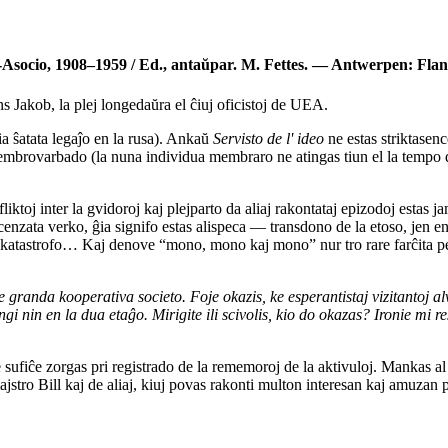
o-Asocio, 1908–1959 / Ed., antaŭpar. M. Fettes. — Antwerpen: Fla
s Jakob, la plej longedaŭra el ĉiuj oficistoj de UEA.
a ŝatata legaĵo en la rusa). Ankaŭ
Servisto de l' ideo
ne estas striktasenc
a membrovarbado (la nuna individua membraro ne atingas tiun el la tempo 
iktoj inter la gvidoroj kaj plejparto da aliaj rakontataj epizodoj estas j
ecenzata verko, ĝia signifo estas alispeca — transdono de la etoso, jen 
nca katastrofo… Kaj denove “mono, mono kaj mono” nur tro rare farĉita 
randa kooperativa societo. Foje okazis, ke esperantistaj vizitantoj al
gi nin en la dua etaĝo. Mirigite ili scivolis, kio do okazas? Ironie mi
ne sufiĉe zorgas pri registrado de la rememoroj de la aktivuloj. Mankas
tro Bill kaj de aliaj, kiuj povas rakonti multon interesan kaj amuzan 