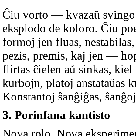
Ĉiu vorto — kvazaŭ svingo
eksplodo de koloro. Ĉiu po
formoj jen fluas, nestabilas,
pezis, premis, kaj jen — ho
flirtas ĉielen aŭ sinkas, kie
kurbojn, platoj anstataŭas k
Konstantoj ŝanĝiĝas, ŝanĝoj
3. Porinfana kantisto
Nova rolo. Nova eksperiment