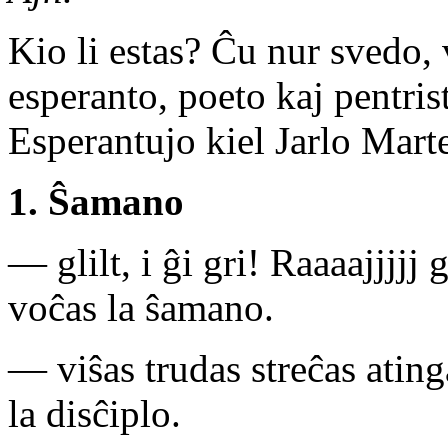
Kio li estas? Ĉu nur svedo, 
esperanto, poeto kaj pentri
Esperantujo kiel Jarlo Mar
1. Ŝamano
— glilt, i ĝi gri! Raaaajjjjj g
voĉas la ŝamano.
— viŝas trudas streĉas ating
la disĉiplo.