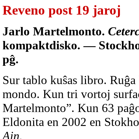
Reveno post 19 jaroj
Jarlo Martelmonto.
Ceter
kompaktdisko. — Stockho
pĝ.
Sur tablo kuŝas libro. Ruĝa 
mondo. Kun tri vortoj su
Martelmonto”. Kun 63 paĝo
Eldonita en 2002 en Stokhol
Ajn.