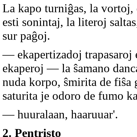
La kapo turniĝas, la vortoj, 
esti sonintaj, la literoj sal
sur paĝoj.
— ekapertizadoj trapasaroj 
ekaperoj — la ŝamano dancas 
nuda korpo, ŝmirita de fiŝa g
saturita je odoro de fumo ka
— huuralaan, haaruuar'.
2. Pentristo