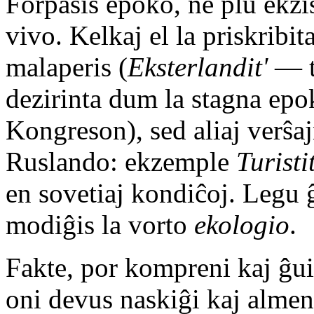
Forpasis epoko, ne plu ekzi
vivo. Kelkaj el la priskribit
malaperis (
Eksterlandit'
— t
dezirinta dum la stagna epo
Kongreson), sed aliaj verŝaj
Ruslando: ekzemple
Turistit
en sovetiaj kondiĉoj. Legu 
modiĝis la vorto
ekologio
.
Fakte, por kompreni kaj ĝu
oni devus naskiĝi kaj almen