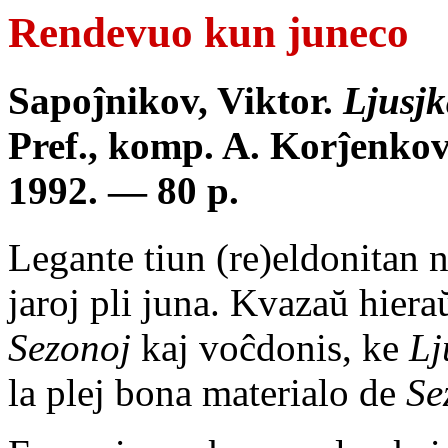
Rendevuo kun juneco
Sapoĵnikov, Viktor.
Ljusj
Pref., komp. A. Korĵenkov
1992. — 80 p.
Legante tiun (re)eldonitan 
jaroj pli juna. Kvazaŭ hiera
Sezonoj
kaj voĉdonis, ke
Lj
la plej bona materialo de
Se