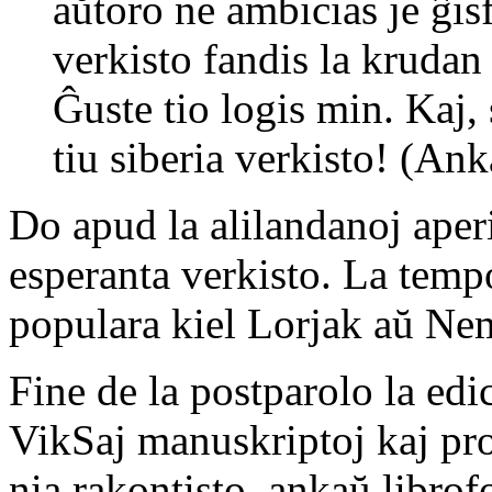
aŭtoro ne ambicias je ĝi
verkisto fandis la kruda
Ĝuste tio logis min. Kaj, 
tiu siberia verkisto! (A
Do apud la alilandanoj aper
esperanta verkisto. La temp
populara kiel Lorjak aŭ Ne
Fine de la postparolo la edi
VikSaj manuskriptoj kaj pr
nia rakontisto, ankaŭ librof