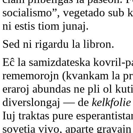
socialismo”, vegetado sub ko
ni estis tiom junaj.
Sed ni rigardu la libron.
Eĉ la samizdateska kovril-p
rememorojn (kvankam la pres
eraroj abundas ne pli ol ku
diverslongaj — de
kelkfolie
Iuj traktas pure esperantist
sovetia vivo, aparte gravajn 