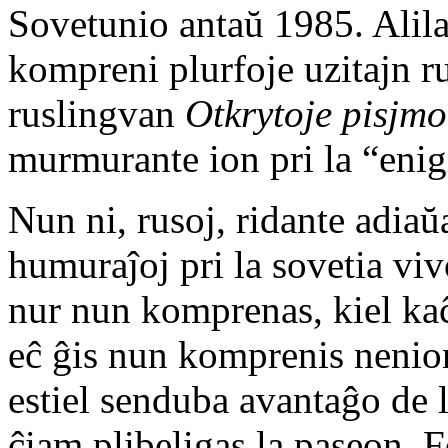
Sovetunio antaŭ 1985. Alila
kompreni plurfoje uzitajn ru
ruslingvan
Otkrytoje pisjmo
murmurante ion pri la “eni
Nun ni, rusoj, ridante adia
humuraĵoj pri la sovetia vi
nur nun komprenas, kiel kaĉa
eĉ ĝis nun komprenis nenion
estiel senduba avantaĝo de
ĉiam plibeligas la paseon. 