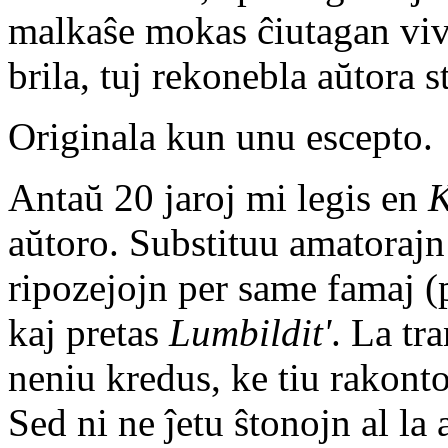
malkaŝe mokas ĉiutagan viv
brila, tuj rekonebla aŭtora 
Originala kun unu escepto.
Antaŭ 20 jaroj mi legis en
K
aŭtoro. Substituu amatorajn
ripozejojn per same famaj (
kaj pretas
Lumbildit'
. La tra
neniu kredus, ke tiu rakont
Sed ni ne ĵetu ŝtonojn al la 