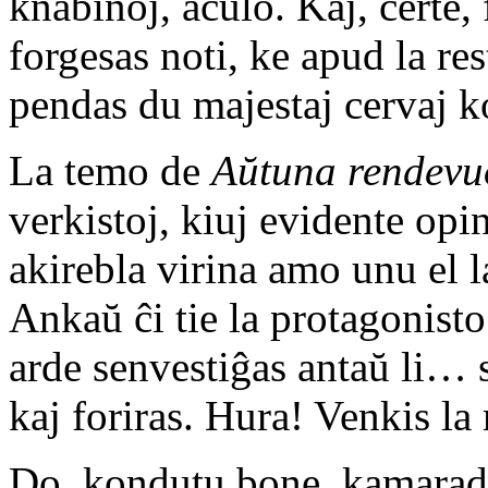
knabinoj, aĉulo. Kaj, certe, 
forgesas noti, ke apud la res
pendas du majestaj cervaj k
La temo de
Aŭtuna rendevu
verkistoj, kiuj evidente opin
akirebla virina amo unu el la
Ankaŭ ĉi tie la protagonisto
arde senvestiĝas antaŭ li… 
kaj foriras. Hura! Venkis la
Do, kondutu bone, kamarado