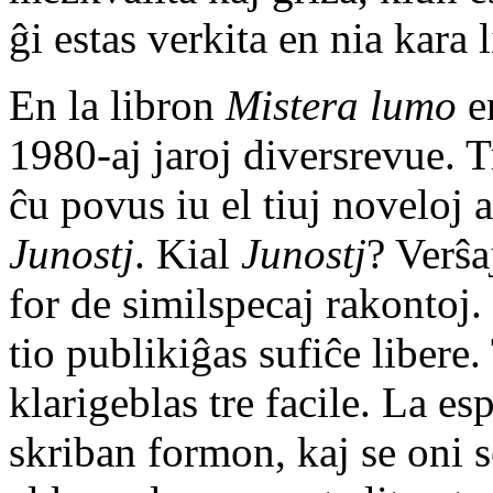
ĝi estas verkita en nia kara 
En la libron
Mistera lumo
en
1980-aj jaroj diversrevue. 
ĉu povus iu el tiuj noveloj 
Junostj
. Kial
Junostj
? Verŝ
for de similspecaj rakontoj
tio publikiĝas sufiĉe libere
klarigeblas tre facile. La es
skriban formon, kaj se oni s