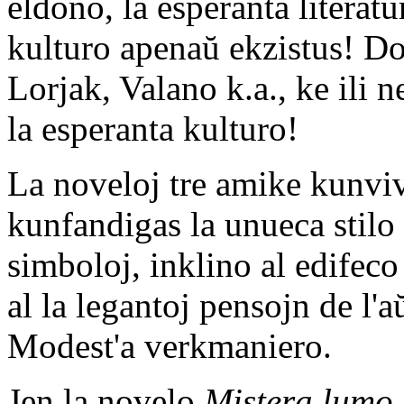
eldono, la esperanta literat
kulturo apenaŭ ekzistus! Do
Lorjak, Valano k.a., ke ili n
la esperanta kulturo!
La noveloj tre amike kunviva
kunfandigas la unueca stilo
simboloj, inklino al edifeco
al la legantoj pensojn de l'aŭ
Modest'a verkmaniero.
Jen la novelo
Mistera lumo