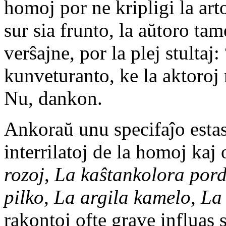
homoj por ne kripligi la arto
sur sia frunto, la aŭtoro tam
verŝajne, por la plej stultaj:
kunveturanto, ke la aktoroj 
Nu, dankon.
Ankoraŭ unu specifaĵo estas l
interrilatoj de la homoj kaj 
rozoj
,
La kaŝtankolora por
pilko
,
La argila kamelo
,
La
rakontoj ofte grave influas