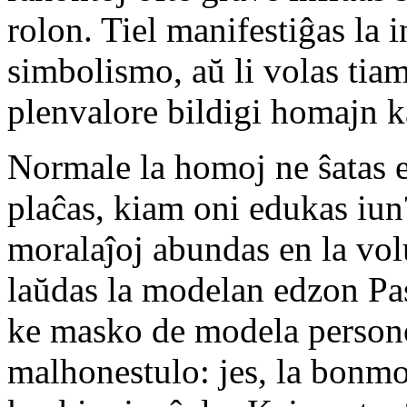
rolon. Tiel manifestiĝas la 
simbolismo, aŭ li volas ti
plenvalore bildigi homajn k
Normale la homoj ne ŝatas ed
plaĉas, kiam oni edukas iun
moralaĵoj abundas en la vo
laŭdas la modelan edzon Pasc
ke masko de modela persono
malhonestulo: jes, la bonmo