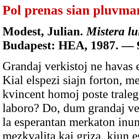
Pol prenas sian pluvman
Modest, Julian.
Mistera l
Budapest: HEA, 1987. — 9
Grandaj verkistoj ne havas 
Kial elspezi siajn forton, m
kvincent homoj poste tralegu
laboro? Do, dum grandaj verk
la esperantan merkaton inun
mezkvalita kaj griza, kiun e