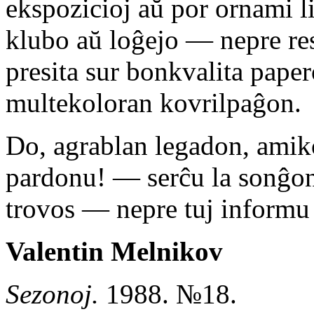
ekspozicioj aŭ por ornami l
klubo aŭ loĝejo — nepre rest
presita sur bonkvalita paper
multekoloran kovrilpaĝon.
Do, agrablan legadon, amiko
pardonu! — serĉu la sonĝon
trovos — nepre tuj informu
Valentin Melnikov
Sezonoj.
1988. №18.