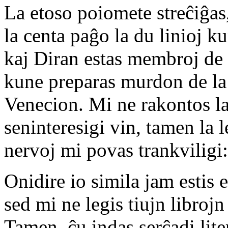
La etoso poiomete streĉiĝas
la centa paĝo la du linioj 
kaj Diran estas membroj de s
kune preparas murdon de la 
Venecion. Mi ne rakontos l
seninteresigi vin, tamen la 
nervoj mi povas trankviligi:
Onidire io simila jam estis 
sed mi ne legis tiujn libroj
Tamen, ĉu indas serĉadi lite