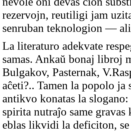
nevole oni devas ĉion substit
rezervojn, reutiligi jam uzi
senruban teknologion — alie
La literaturo adekvate respe
samas. Ankaŭ bonaj libroj m
Bulgakov, Pasternak, V.Rasp
aĉeti?.. Tamen la popolo ja 
antikvo konatas la slogano:
spirita nutraĵo same gravas 
eblas likvidi la deficiton, 