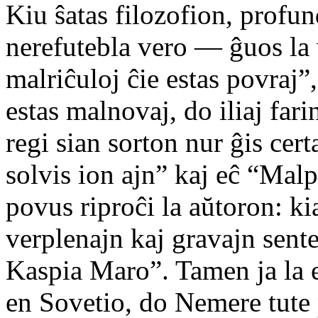
Kiu ŝatas filozofion, profun
nerefutebla vero — ĝuos la 
malriĉuloj ĉie estas povraj
estas malnovaj, do iliaj fa
regi sian sorton nur ĝis cer
solvis ion ajn” kaj eĉ “Mal
povus riproĉi la aŭtoron: ki
verplenajn kaj gravajn sente
Kaspia Maro”. Tamen ja la 
en Sovetio, do Nemere tute 