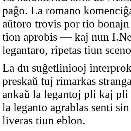
paĝo. La romano komenciĝa
aŭtoro trovis por tio bonaj
tion aprobis — kaj nun I.Ne
legantaro, ripetas tiun scen
La du suĝetliniooj interpro
preskaŭ tuj rimarkas strang
ankaŭ la legantoj pli kaj pli
la leganto agrablas senti sin
liveras tiun eblon.