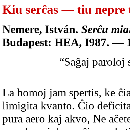
Kiu serĉas — tiu nepre 
Nemere, István.
Serĉu mia
Budapest: HEA, I987. — 1
“Saĝaj paroloj s
La homoj jam spertis, ke ĉia
limigita kvanto. Ĉio deficita
pura aero kaj akvo, Ne aĉet