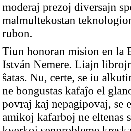
moderaj prezoj diversajn s
malmultekostan teknologion 
rubon.
Tiun honoran mision en la E
István Nemere. Liajn libroj
ŝatas. Nu, certe, se iu alkuti
ne bongustas kafaĵo el glano
povraj kaj nepagipovaj, se e
amikoj kafarboj ne eltenas 
kverkoj senprobleme kreska