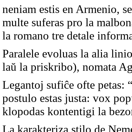
neniam estis en Armenio, se
multe suferas pro la malbona
la romano tre detale informa
Paralele evoluas la alia linio
laŭ la priskribo), nomata A
Legantoj sufiĉe ofte petas: “
postulo estas justa: vox pop
klopodas kontentigi la bezon
La karakteriza stilo de Neme