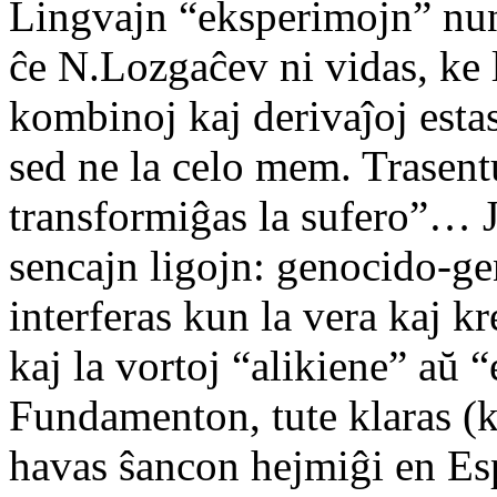
Lingvajn “eksperimojn” nun
ĉe N.Lozgaĉev ni vidas, ke l
kombinoj kaj derivaĵoj esta
sed ne la celo mem. Trasen
transformiĝas la sufero”… J
sencajn ligojn: genocido-ge
interferas kun la vera kaj k
kaj la vortoj “alikiene” aŭ “
Fundamenton, tute klaras (ko
havas ŝancon hejmiĝi en Es