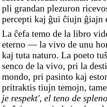
pli grandan plezuron ricevo
percepti kaj ĝui ĉiujn ĝiajn 
La ĉefa temo de la libro vide
eterno — la vivo de unu hom
kaj tuta naturo. La poeto t
senco de la vivo, pri la des
mondo, pri pasinto kaj esto
pritraktis tiujn temojn, ta
je respekt'
,
el teno de splen