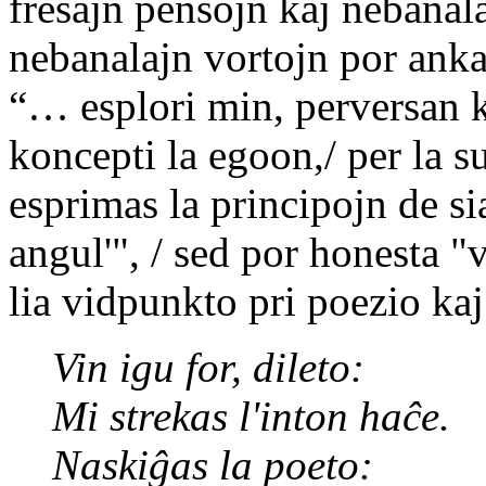
freŝajn pensojn kaj nebanala
nebanalajn vortojn por ankaŭ
“… esplori min, perversan 
koncepti la egoon,/ per la s
esprimas la principojn de s
angul'", / sed por honesta "
lia vidpunkto pri poezio kaj 
Vin igu for, dileto:
Mi strekas l'inton haĉe.
Naskiĝas la poeto: