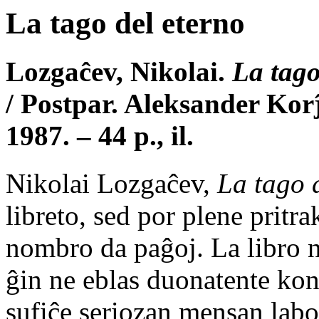
La tago del eterno
Lozgaĉev, Nikolai.
La tago
/ Postpar. Aleksander Kor
1987. – 44 p., il.
Nikolai Lozgaĉev,
La tago 
libreto, sed por plene pritra
nombro da paĝoj. La libro ne
ĝin ne eblas duonatente ko
sufiĉe seriozan mensan labo