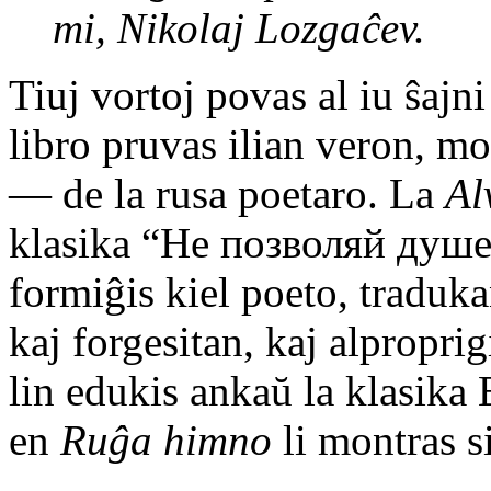
mi, Nikolaj Lozgaĉev.
Tiuj vortoj povas al iu ŝajn
libro pruvas ilian veron, mon
— de la rusa poetaro. La
Al
klasika “Не позволяй душ
formiĝis kiel poeto, traduk
kaj forgesitan, kaj alpropri
lin edukis ankaŭ la klasika
en
Ruĝa himno
li montras s