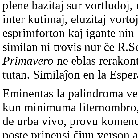
plene bazitaj sur vortludoj,
inter kutimaj, eluzitaj vorto
esprimforton kaj igante nin
similan ni trovis nur ĉe R.
Primavero
ne eblas rerakonti
tutan. Similaĵon en la Esper
Eminentas la palindroma v
kun minimuma liternombro
de urba vivo, provu komence
poste pripensi ĉiun verson a