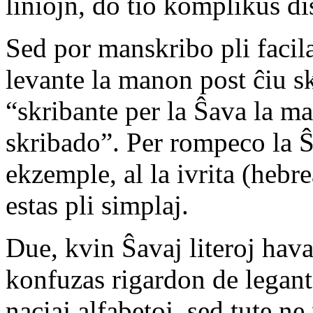
liniojn, do tio komplikus di
Sed por manskribo pli facil
levante la manon post ĉiu sk
“skribante per la Ŝava la m
skribado”. Per rompeco la Ŝ
ekzemple, al la ivrita (hebr
estas pli simplaj.
Due, kvin Ŝavaj literoj hava
konfuzas rigardon de leganto
naciaj alfabetoj, sed tute n