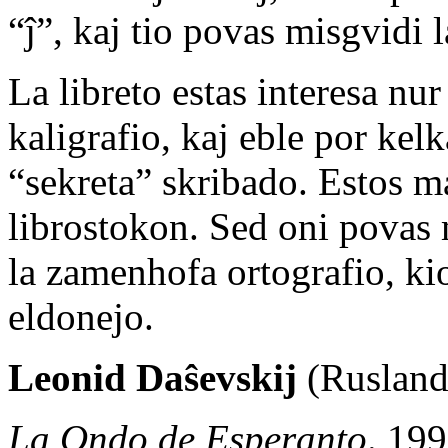
“ĵ”, kaj tio povas misgvidi 
La libreto estas interesa nur
kaligrafio, kaj eble por kelk
“sekreta” skribado. Estos ma
librostokon. Sed oni povas
la zamenhofa ortografio, kio
eldonejo.
Leonid Daŝevskij
(Rusland
La Ondo de Esperanto
. 19