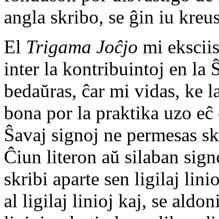
angla skribo, se ĝin iu kreus
El
Trigama Joĉjo
mi eksciis
inter la kontribuintoj en la 
bedaŭras, ĉar mi vidas, ke l
bona por la praktika uzo eĉ
Ŝavaj signoj ne permesas s
Ĉiun literon aŭ silaban sig
skribi aparte sen ligilaj lin
al ligilaj linioj kaj, se aldo