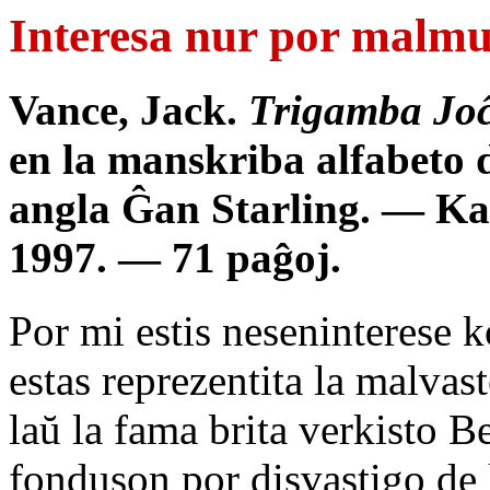
Interesa nur por malmu
Vance, Jack.
Trigamba Joĉ
en la manskriba alfabeto 
angla Ĝan Starling. — Ka
1997. — 71 paĝoj.
Por mi estis neseninterese k
estas reprezentita la malva
laŭ la fama brita verkisto B
fonduson por disvastigo de l