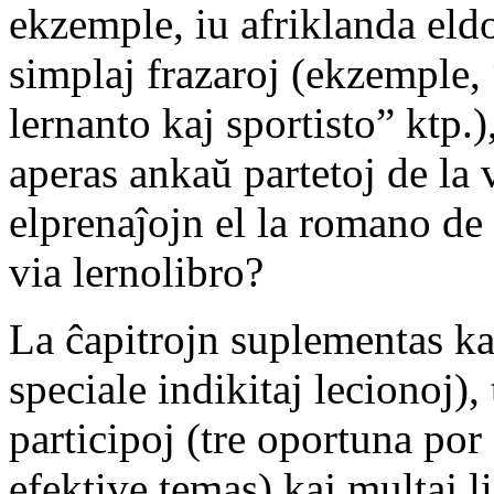
ekzemple, iu afriklanda eldo
simplaj frazaroj (ekzemple,
lernanto kaj sportisto” ktp.),
aperas ankaŭ partetoj de la 
elprenaĵojn el la romano de
via lernolibro?
La ĉapitrojn suplementas ka
speciale indikitaj lecionoj)
participoj (tre oportuna por
efektive temas) kaj multaj li