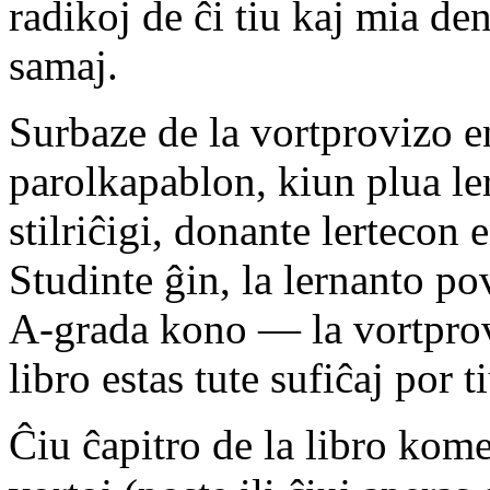
radikoj de ĉi tiu kaj mia den
samaj.
Surbaze de la vortprovizo e
parolkapablon, kiun plua le
stilriĉigi, donante lertecon 
Studinte ĝin, la lernanto pov
A-grada kono — la vortprov
libro estas tute sufiĉaj por t
Ĉiu ĉapitro de la libro kom