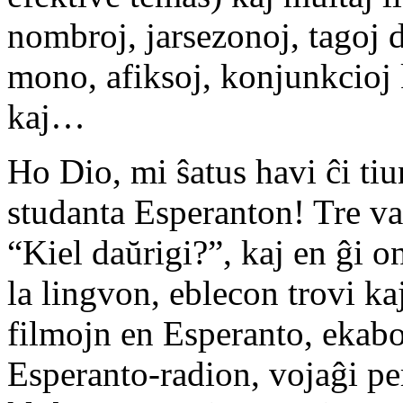
nombroj, jarsezonoj, tagoj 
mono, afiksoj, konjunkcioj 
kaj…
Ho Dio, mi ŝatus havi ĉi tiu
studanta Esperanton! Tre va
“Kiel daŭrigi?”, kaj en ĝi o
la lingvon, eblecon trovi k
filmojn en Esperanto, ekabo
Esperanto-radion, vojaĝi pe