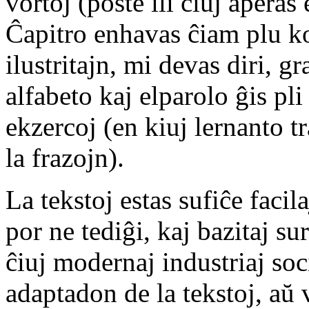
vortoj (poste ili ĉiuj aperas
Ĉapitro enhavas ĉiam plu k
ilustritajn, mi devas diri, g
alfabeto kaj elparolo ĝis pli
ekzercoj (en kiuj lernanto 
la frazojn).
La tekstoj estas sufiĉe faci
por ne tediĝi, kaj bazitaj su
ĉiuj modernaj industriaj so
adaptadon de la tekstoj, aŭ 