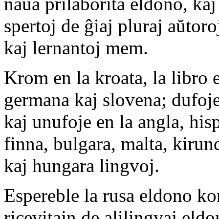
naŭa prilaborita eldono, kaj
spertoj de ĝiaj pluraj aŭtoro
kaj lernantoj mem.
Krom en la kroata, la libro e
germana kaj slovena; dufoje 
kaj unufoje en la angla, his
finna, bulgara, malta, kiru
kaj hungara lingvoj.
Espereble la rusa eldono ko
ricevitajn de alilingvaj eldo