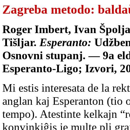
Zagreba metodo: baldaŭ
Roger Imbert, Ivan Špolj
Tišljar.
Esperanto:
Udžben
Osnovni stupanj. — 9a el
Esperanto-Ligo; Izvori, 2
Mi estis interesata de la re
anglan kaj Esperanton (tio 
tempo). Atestinte kelkajn “
konvinkiĝis je multe pli gra