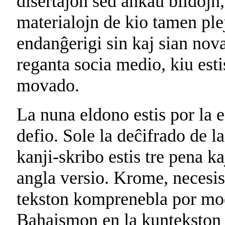
disertaĵon sed ankaŭ bildojn,
materialojn de kio tamen plej
endanĝerigi sin kaj sian nov
reganta socia medio, kiu esti
movado.
La nuna eldono estis por la e
defio. Sole la deĉifrado de l
kanji-skribo estis tre pena ka
angla versio. Krome, necesis
tekston komprenebla por mod
Bahaismon en la kuntekston d