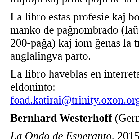
La libro estas profesie kaj b
manko de paĝnombrado (laŭ i
200-paĝa) kaj iom ĝenas la tr
anglalingva parto.
La libro haveblas en interret
eldoninto:
foad.katirai@trinity.oxon.or
Bernhard Westerhoff
(Ger
La Ondo de Esperanto
, 201