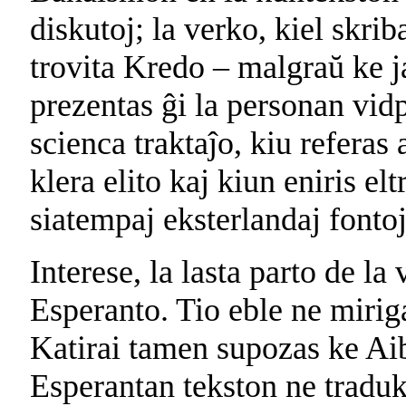
diskutoj; la verko, kiel skrib
trovita Kredo – malgraŭ ke ja
prezentas ĝi la personan vidp
scienca traktaĵo, kiu referas
klera elito kaj kiun eniris el
siatempaj eksterlandaj fontoj
Interese, la lasta parto de la
Esperanto. Tio eble ne mirigas
Katirai tamen supozas ke Ai
Esperantan tekston ne traduki