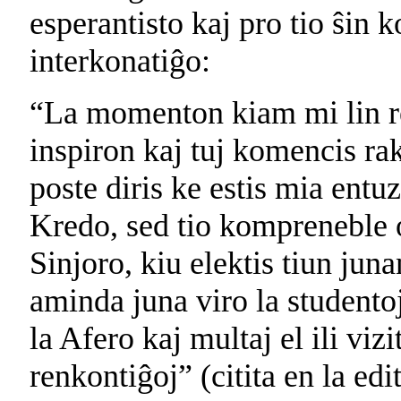
esperantisto kaj pro tio ŝin ko
interkonatiĝo:
“La momenton kiam mi lin re
inspiron kaj tuj komencis rako
poste diris ke estis mia entu
Kredo, sed tio kompreneble 
Sinjoro, kiu elektis tiun juna
aminda juna viro la studentoj
la Afero kaj multaj el ili vizi
renkontiĝoj” (citita en la edi