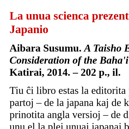
La unua scienca prezen
Japanio
Aibara Susumu.
A Taisho E
Consideration of the Baha
Katirai, 2014. – 202 p., il.
Tiu ĉi libro estas la editorit
partoj – de la japana kaj de 
prinotita angla versioj – de 
unu el la plej unuaj japanaj 