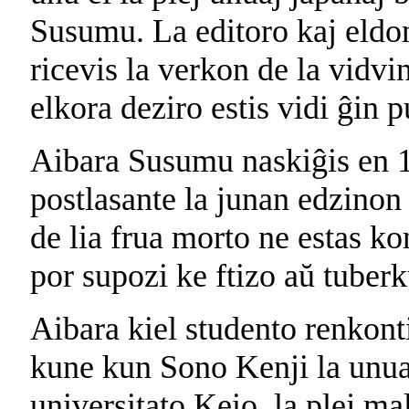
Susumu. La editoro kaj eldon
ricevis la verkon de la vidvi
elkora deziro estis vidi ĝin p
Aibara Susumu naskiĝis en 1
postlasante la junan edzino
de lia frua morto ne estas ko
por supozi ke ftizo aŭ tuberk
Aibara kiel studento renkont
kune kun Sono Kenji la unua
universitato Keio, la plej mal