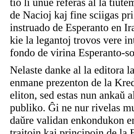
tio li unue referas al la tiut
de Nacioj kaj fine sciigas pri
instruado de Esperanto en Ir
kie la legantoj trovos vere in
fondo de virina Esperanto-so
Nelaste danke al la editora l
enmane prezenton de la Kredo
eliton, sed estas nun ankaŭ a
publiko. Ĝi ne nur rivelas mu
daŭre validan enkondukon en
trajtojn kaj principojn de la