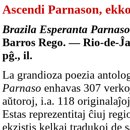
Ascendi Parnason, ekko
Brazila Esperanta Parnaso
Barros Rego. — Rio-de-Ĵa
pĝ., il.
La grandioza poezia antolo
Parnaso
enhavas 307 verkoj
aŭtoroj, i.a. 118 originalaĵo
Estas reprezentitaj ĉiuj reg
ekzistis kelkaj tradukoj de