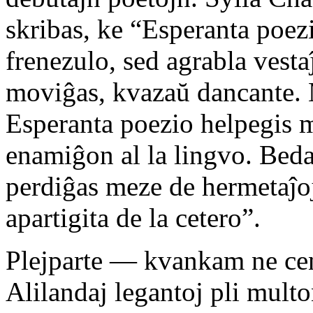
skribas, ke “Esperanta poez
frenezulo, sed agrabla vesta
moviĝas, kvazaŭ dancante. M
Esperanta poezio helpegis m
enamiĝon al la lingvo. Beda
perdiĝas meze de hermetaĵoj
apartigita de la cetero”.
Plejparte — kvankam ne cen
Alilandaj legantoj pli multo