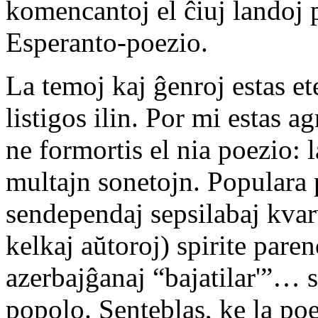
komencantoj el ĉiuj landoj 
Esperanto-poezio.
La temoj kaj ĝenroj estas e
listigos ilin. Por mi estas a
ne formortis el nia poezio:
multajn sonetojn. Populara
sendependaj sepsilabaj kvar
kelkaj aŭtoroj) spirite paren
azerbajĝanaj “bajatilar'”… 
popolo. Senteblas, ke la po