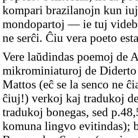
kompari brazilanojn kun iuj 
mondopartoj — ie tuj videb
ne serĉi. Ĉiu vera poeto est
Vere laŭdindas poemoj de Al
mikrominiaturoj de Diderto 
Mattos (eĉ se la senco ne ĉ
ĉiuj!) verkoj kaj tradukoj 
tradukoj bonegas, sed p.48
komuna lingvo evitindas); 