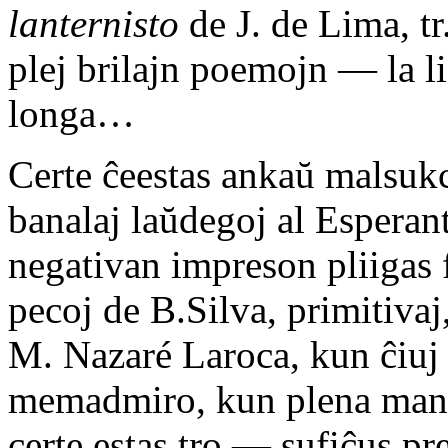
lanternisto
de J. de Lima, t
plej brilajn poemojn — la li
longa…
Certe ĉeestas ankaŭ malsukc
banalaj laŭdegoj al Esperan
negativan impreson pliigas f
pecoj de B.Silva, primitivaj,
M. Nazaré Laroca, kun ĉiuj 
memadmiro, kun plena manko
certe estas tro — sufiĉus pr