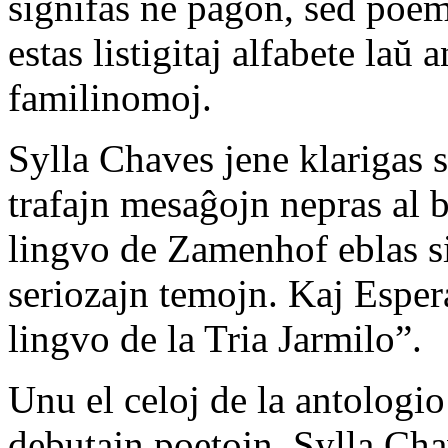
signifas ne paĝon, sed poemo
estas listigitaj alfabete laŭ
familinomoj.
Sylla Chaves jene klarigas s
trafajn mesaĝojn nepras al 
lingvo de Zamenhof eblas s
seriozajn temojn. Kaj Esperan
lingvo de la Tria Jarmilo”.
Unu el celoj de la antologio
debutajn poetojn. Sylla Cha