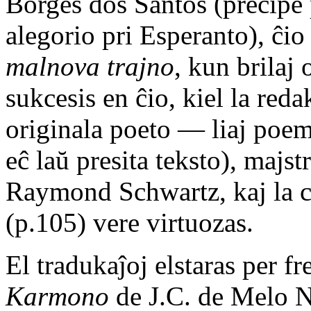
Borges dos Santos (precipe 
alegorio pri Esperanto), ĉi
malnova trajno
, kun brilaj
sukcesis en ĉio, kiel la red
originala poeto — liaj poemo
eĉ laŭ presita teksto), majs
Raymond Schwartz, kaj la ci
(p.105) vere virtuozas.
El tradukaĵoj elstaras per f
Karmono
de J.C. de Melo N