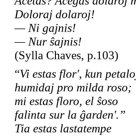
Aĉetas? Aĉegas dolaroj m
Doloraj dolaroj!
— Ni gajnis!
— Nur ŝajnis!
(Sylla Chaves, p.103)
“
Vi estas flor', kun petalo
humidaj pro milda roso;
mi estas floro, el ŝoso
falinta sur la ĝarden'.”
Tia estas lastatempe