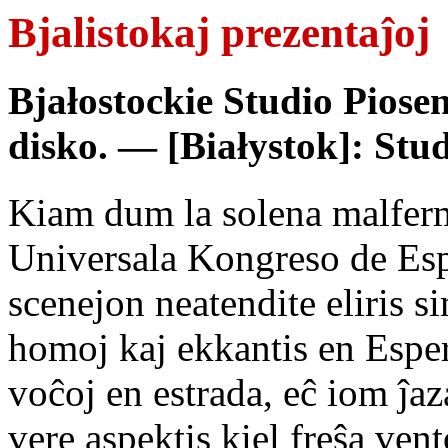
Bjalistokaj prezentaĵoj
Bjałostockie Studio Piose
disko. — [Białystok]: St
Kiam dum la solena malfer
Universala Kongreso de Esp
scenejon neatendite eliris s
homoj kaj ekkantis en Esper
voĉoj en estrada, eĉ iom ĵaz
vere aspektis kiel freŝa ve