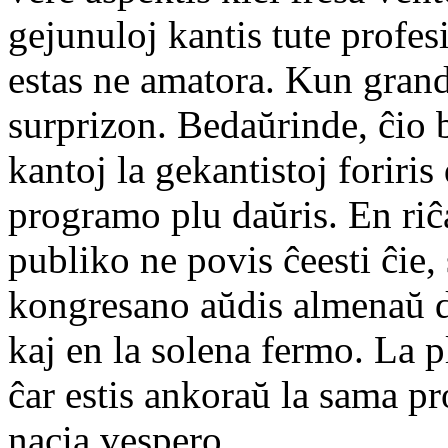
gejunuloj kantis tute profesi
estas ne amatora. Kun grand
surprizon. Bedaŭrinde, ĉio 
kantoj la gekantistoj foriris
programo plu daŭris. En riĉ
publiko ne povis ĉeesti ĉie,
kongresano aŭdis almenaŭ 
kaj en la solena fermo. La ple
ĉar estis ankoraŭ la sama p
nacia vespero.