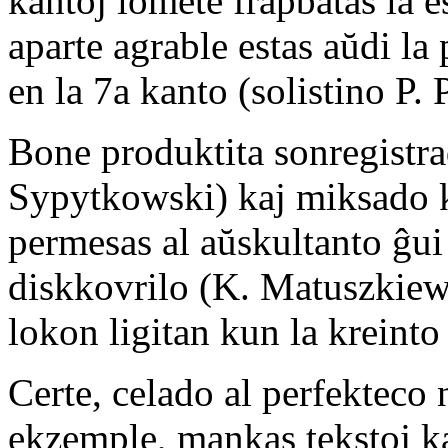
kantoj iomete frapbatas la es
aparte agrable estas aŭdi l
en la 7a kanto (solistino P. 
Bone produktita sonregist
Sypytkowski) kaj miksado 
permesas al aŭskultanto ĝui
diskkovrilo (K. Matuszkiewi
lokon ligitan kun la kreinto
Certe, celado al perfekteco 
ekzemple, mankas tekstoj kaj