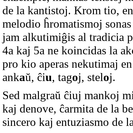
de la kantistoj. Krom tio, e
melodio ĥromatismoj sonas (
jam alkutimiĝis al tradicia 
4a kaj 5a ne koincidas la ak
pro kio aperas nekutimaj en
ank
a
ŭ, ĉi
u
, tag
o
j, stel
o
j.
Sed malgraŭ ĉiuj mankoj mi 
kaj denove, ĉarmita de la b
sincero kaj entuziasmo de la