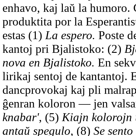
enhavo, kaj laŭ la humoro. Ĉ
produktita por la Esperantis
estas (1)
La espero.
Poste de
kantoj pri Bjalistoko: (2)
Bj
nova en Bjalistoko.
En sekva
lirikaj sentoj de kantantoj. 
dancprovokaj kaj pli malrapi
ĝenran koloron — jen valsan
knabar'
, (5)
Kiajn kolorojn 
antaŭ spegulo
, (8)
Se sento