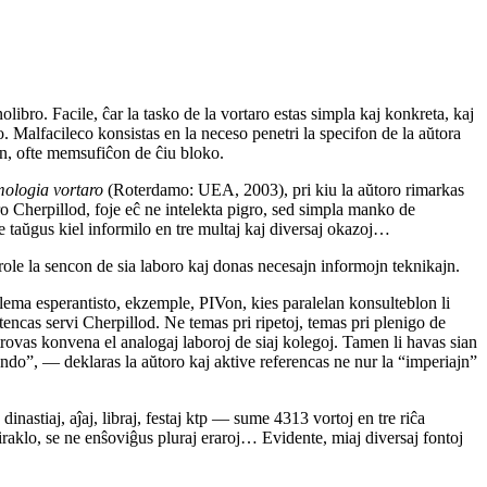
libro. Facile, ĉar la tasko de la vortaro estas simpla kaj konkreta, kaj
. Malfacileco konsistas en la neceso penetri la specifon de la aŭtora
n, ofte memsufiĉon de ĉiu bloko.
mologia vortaro
(Roterdamo: UEA, 2003), pri kiu la aŭtoro rimarkas
o Cherpillod, foje eĉ ne intelekta pigro, sed simpla manko de
taŭgus kiel informilo en tre multaj kaj diversaj okazoj…
arole la sencon de sia laboro kaj donas necesajn informojn teknikajn.
olema esperantisto, ekzemple, PIVon, kies paralelan konsulteblon li
encas servi Cherpillod. Ne temas pri ripetoj, temas pri plenigo de
i trovas konvena el analogaj laboroj de siaj kolegoj. Tamen li havas sian
mondo”, — deklaras la aŭtoro kaj aktive referencas ne nur la “imperiajn”
dinastiaj, aĵaj, libraj, festaj ktp — sume 4313 vortoj en tre riĉa
raklo, se ne enŝoviĝus pluraj eraroj… Evidente, miaj diversaj fontoj