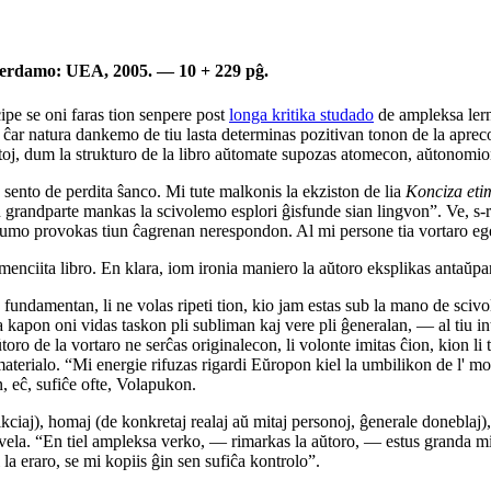
rdamo: UEA, 2005. — 10 + 229 pĝ.
ipe se oni faras tion senpere post
longa kritika studado
de ampleksa lerno
 ĉar natura dankemo de tiu lasta determinas pozitivan tonon de la apreco
oj, dum la strukturo de la libro aŭtomate supozas atomecon, aŭtonomio
ento de perdita ŝanco. Mi tute malkonis la ekziston de lia
Konciza eti
u grandparte mankas la scivolemo esplori ĝisfunde sian lingvon”. Ve, s-r
mo provokas tiun ĉagrenan nerespondon. Al mi persone tia vortaro ege 
a menciita libro. En klara, iom ironia maniero la aŭtoro eksplikas antaŭp
e fundamentan, li ne volas ripeti tion, kio jam estas sub la mano de sciv
kapon oni vidas taskon pli subliman kaj vere pli ĝeneralan, — al tiu int
toro de la vortaro ne serĉas originalecon, li volonte imitas ĉion, kion l
 materialo. “Mi energie rifuzas rigardi Eŭropon kiel la umbilikon de l' 
n, eĉ, sufiĉe ofte, Volapukon.
kciaj), homaj (de konkretaj realaj aŭ mitaj personoj, ĝenerale doneblaj), 
nivela. “En tiel ampleksa verko, — rimarkas la aŭtoro, — estus granda mi
la eraro, se mi kopiis ĝin sen sufiĉa kontrolo”.