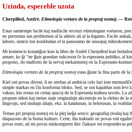
Uzinda, espereble uzota
Cherpillod, André.
Etimologia vortaro de la propraj nomoj.
— Rote
Estas samtempe facile kaj malfacile recenzi etimologian vortaron, prec
ne prezentas iun problemon al la aŭtoro aŭ al la leganto. Facile ankaŭ,
laboro, sintezi ion konkludan el la panoramo de unuopaj mikrokoment
Mi komencis konatiĝon kun la libro de André Cherpillod kun bedaŭra s
amare, ke ĝi “ne ĝuis grandan sukceson ĉe la esperanta publiko, al ki
propono, do malforto de la servaj mekanismoj en la Esperanto-komunu
Etimologia vortaro de la propraj nomoj
estas ĝuste la fina parto de l
Kiel oni povas diveni, li ne strebas al ambicia celo fari iom memsufiĉ
simple markas en ĉiu konforma bloko. Sed, se oni kapablas iom levi la 
vakuo, kiu restas en certaj spacoj de la Esperanta kultura tavolo. La aŭ
propran stilon kaj metas siajn originalajn akcentojn en la elekto de la
lingvojn, sed multajn aliajn, ekz. la katalunan, la belorusan, la svahila
Temas pri propraj nomoj en la plej larĝa senco: geografiaj (realaj kaj fi
diapazono de la homa kulturo. Certe, ilia traktado ne povas esti egal
povas erari, aŭ mi povas miskompreni ilin: ĉiakaze mi respondecas pri 