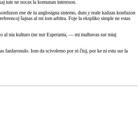
 kaj tute ne nocas la komunan intereson.
konfuzon ene de iu anglosigna sistemo, dum
y
reale kaŭzas konfuzon
 referencoj ŝajnas al mi iom arbitra. Foje la ekspliko simple ne estas
buo al nia kulturo (ne nur Esperanta, — mi malhavas sur miaj
as fanfaronulo. Iom da scivolemo por ni ĉiuj, por ke ni estu sur la