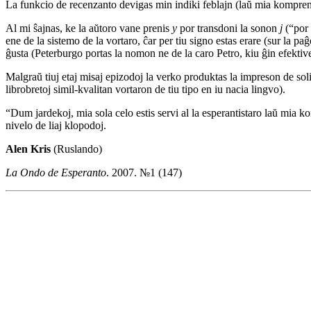
La funkcio de recenzanto devigas min indiki feblajn (laŭ mia kompreno)
Al mi ŝajnas, ke la aŭtoro vane prenis
y
por transdoni la sonon
j
(“por 
ene de la sistemo de la vortaro, ĉar per tiu signo estas erare (sur la 
ĝusta (Peterburgo portas la nomon ne de la caro Petro, kiu ĝin efektive
Malgraŭ tiuj etaj misaj epizodoj la verko produktas la impreson de sol
librobretoj simil-kvalitan vortaron de tiu tipo en iu nacia lingvo).
“Dum jardekoj, mia sola celo estis servi al la esperantistaro laŭ mia k
nivelo de liaj klopodoj.
Alen Kris
(Ruslando)
La Ondo de Esperanto
. 2007. №1 (147)