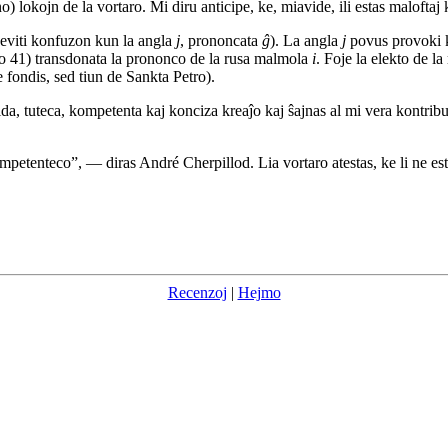
 lokojn de la vortaro. Mi diru anticipe, ke, miavide, ili estas maloftaj
eviti konfuzon kun la angla
j
, prononcata
ĝ
). La angla
j
povus provoki 
paĝo 41) transdonata la prononco de la rusa malmola
i
. Foje la elekto de la
 fondis, sed tiun de Sankta Petro).
ida, tuteca, kompetenta kaj konciza kreaĵo kaj ŝajnas al mi vera kontri
ompetenteco”, — diras André Cherpillod. Lia vortaro atestas, ke li ne est
Recenzoj
|
Hejmo